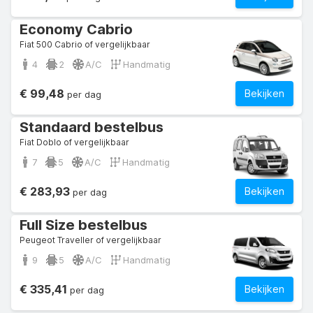
Economy Cabrio
Fiat 500 Cabrio of vergelijkbaar
4
2
A/C
Handmatig
€ 99,48
Bekijken
per dag
Standaard bestelbus
Fiat Doblo of vergelijkbaar
7
5
A/C
Handmatig
€ 283,93
Bekijken
per dag
Full Size bestelbus
Peugeot Traveller of vergelijkbaar
9
5
A/C
Handmatig
€ 335,41
Bekijken
per dag