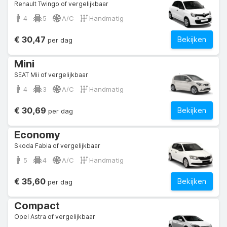
Renault Twingo of vergelijkbaar
4
5
A/C
Handmatig
€ 30,47
Bekijken
per dag
Mini
SEAT Mii of vergelijkbaar
4
3
A/C
Handmatig
€ 30,69
Bekijken
per dag
Economy
Skoda Fabia of vergelijkbaar
5
4
A/C
Handmatig
€ 35,60
Bekijken
per dag
Compact
Opel Astra of vergelijkbaar