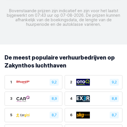
Bovenstaande prijzen zijn indicatief en zijn voor het laatst
bijgewerkt om 07:43 uur op 07-08-2026. De prijzen kunnen
afhankelijk van de boekingsdata, de lengte van de
huurperiode en de autoklasse variëren.
De meest populaire verhuurbedrijven op
Zakynthos luchthaven
1
9,2
2
9,2
3
8,9
4
8,8
5
8,7
6
8,7