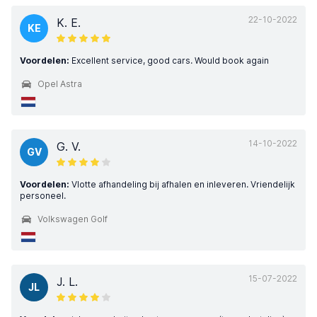
22-10-2022
K. E.
KE
Voordelen:
Excellent service, good cars. Would book again
Opel Astra
14-10-2022
G. V.
GV
Voordelen:
Vlotte afhandeling bij afhalen en inleveren. Vriendelijk
personeel.
Volkswagen Golf
15-07-2022
J. L.
JL