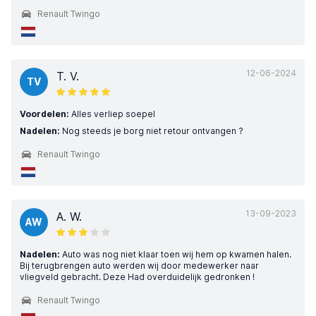
Renault Twingo
12-06-2024
T. V.
TV
Voordelen:
Alles verliep soepel
Nadelen:
Nog steeds je borg niet retour ontvangen ?
Renault Twingo
13-09-2023
A. W.
AW
Nadelen:
Auto was nog niet klaar toen wij hem op kwamen halen.
Bij terugbrengen auto werden wij door medewerker naar
vliegveld gebracht. Deze Had overduidelijk gedronken !
Renault Twingo