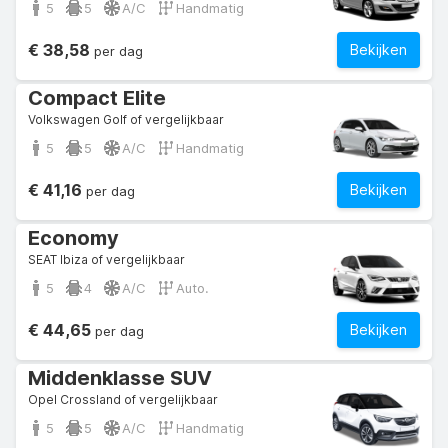
5
5
A/C
Handmatig
€ 38,58
Bekijken
per dag
Compact Elite
Volkswagen Golf of vergelijkbaar
5
5
A/C
Handmatig
€ 41,16
Bekijken
per dag
Economy
SEAT Ibiza of vergelijkbaar
5
4
A/C
Auto.
€ 44,65
Bekijken
per dag
Middenklasse SUV
Opel Crossland of vergelijkbaar
5
5
A/C
Handmatig