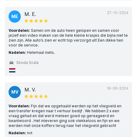
27-10-2024
M. E.
ME
Voordelen:
Samen om de auto heen gelopen en samen voor
jezelf een video maken van de hele kleine krasjes die bijna niet te
zien zijn. Alle auto’s zien er echt top verzorgd uit! Een dikke tien
voor de service.
Nadelen:
Helemaal niets.
Skoda Scala
18-06-2024
M. V.
MV
Voordelen:
Fijn dat we opgehaald werden op het vliegveld en
een transfer kregen naar t verhuur bedijf . We hebben 2 x een
vraag gehad en dat werd meteen goed op gereageerd en
beantwoord . Het inleveren ging ook vlekkeloos en fijn en we
werden met onze koffers terug naar het vliegveld gebracht
Nadelen:
nvt