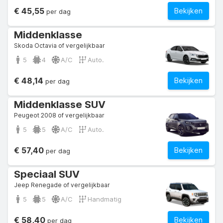
€ 45,55
Bekijken
per dag
Middenklasse
Skoda Octavia of vergelijkbaar
5
4
A/C
Auto.
€ 48,14
Bekijken
per dag
Middenklasse SUV
Peugeot 2008 of vergelijkbaar
5
5
A/C
Auto.
€ 57,40
Bekijken
per dag
Speciaal SUV
Jeep Renegade of vergelijkbaar
5
5
A/C
Handmatig
€ 58,40
Bekijken
per dag