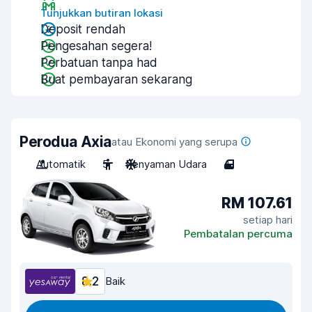
Tunjukkan butiran lokasi
Deposit rendah
Pengesahan segera!
Perbatuan tanpa had
Buat pembayaran sekarang
Perodua Axia
atau Ekonomi yang serupa
Automatik
5
Penyaman Udara
4
RM 107.61
setiap hari
Pembatalan percuma
8.2
Baik