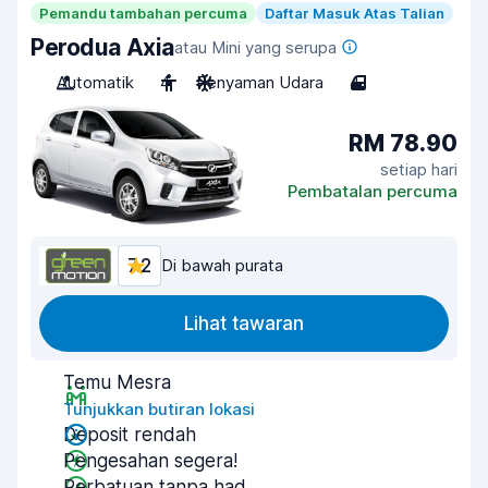
Pemandu tambahan percuma
Daftar Masuk Atas Talian
Perodua Axia
atau Mini yang serupa
Automatik
4
Penyaman Udara
4
RM 78.90
setiap hari
Pembatalan percuma
7.2
Di bawah purata
Lihat tawaran
Temu Mesra
Tunjukkan butiran lokasi
Deposit rendah
Pengesahan segera!
Perbatuan tanpa had