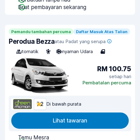
Buat pembayaran sekarang
Pemandu tambahan percuma
Daftar Masuk Atas Talian
Perodua Bezza
atau Padat yang serupa
Automatik
5
Penyaman Udara
4
RM 100.75
setiap hari
Pembatalan percuma
7.2
Di bawah purata
Lihat tawaran
Temu Mesra