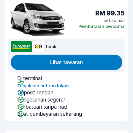
RM 99.35
setiap hari
Pembatalan percuma
6.9
Teruk
Lihat tawaran
Di terminal
Tunjukkan butiran lokasi
Deposit rendah
Pengesahan segera!
Perbatuan tanpa had
Buat pembayaran sekarang