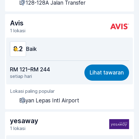
L1 128-128A Jalan Transfer
Kepantasan pengambilan
8.0
Kepantasan penghantaran
8.2
Avis
1 lokasi
Kebersihan kereta
8.3
8.2
Keadaan kereta
Baik
8.4
Harga berpatutan
8.2
RM 121–RM 244
Lihat tawaran
setiap hari
Mudah dicari
8.2
Lokasi paling popular
Kesediaan ejen membantu
8.2
Bayan Lepas Intl Airport
Kepantasan pengambilan
8.0
Kepantasan penghantaran
8.2
yesaway
1 lokasi
Kebersihan kereta
8.2