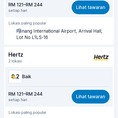
Harga berpatutan
8.1
RM 121–RM 244
Lihat tawaran
setiap hari
Mudah dicari
8.7
Lokasi paling popular
Kesediaan ejen membantu
8.3
Penang International Airport, Arrival Hall,
Kepantasan pengambilan
8.5
Lot No L1LS-16
Kepantasan penghantaran
8.6
Hertz
Kebersihan kereta
8.3
2 lokasi
Keadaan kereta
8.1
8.2
Baik
Harga berpatutan
8.1
RM 121–RM 244
Lihat tawaran
setiap hari
Mudah dicari
8.2
Lokasi paling popular
Kesediaan ejen membantu
8.2