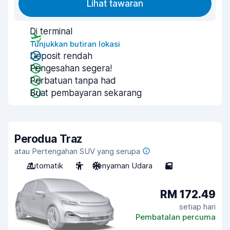
Lihat tawaran
Di terminal
Tunjukkan butiran lokasi
Deposit rendah
Pengesahan segera!
Perbatuan tanpa had
Buat pembayaran sekarang
Perodua Traz
atau Pertengahan SUV yang serupa
Automatik
5
Penyaman Udara
5
RM 172.49
setiap hari
Pembatalan percuma