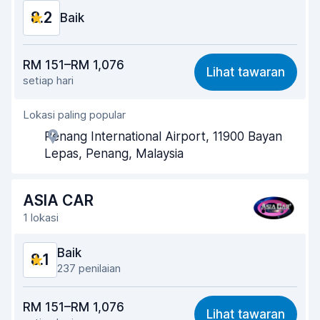
8.2
Keadaan kereta
Baik
8.3
Harga berpatutan
8.3
RM 151–RM 1,076
Lihat tawaran
setiap hari
Mudah dicari
8.2
Lokasi paling popular
Kesediaan ejen membantu
8.4
Penang International Airport, 11900 Bayan
Kepantasan pengambilan
8.0
Lepas, Penang, Malaysia
Kepantasan penghantaran
8.2
ASIA CAR
Kebersihan kereta
8.2
1 lokasi
Keadaan kereta
8.2
Baik
8.1
237 penilaian
Harga berpatutan
7.9
RM 151–RM 1,076
Lihat tawaran