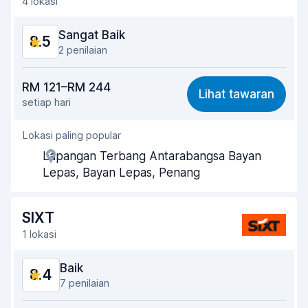
4 lokasi
Sangat Baik
8.5
2 penilaian
Harga berpatutan
8.4
RM 121–RM 244
Lihat tawaran
setiap hari
Mudah dicari
8.2
Lokasi paling popular
Kesediaan ejen membantu
8.8
Lapangan Terbang Antarabangsa Bayan
Kepantasan pengambilan
8.0
Lepas, Bayan Lepas, Penang
Kepantasan penghantaran
8.2
SIXT
Kebersihan kereta
8.7
1 lokasi
Keadaan kereta
8.7
Baik
8.4
7 penilaian