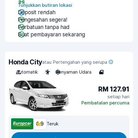
Tunjukkan butiran lokasi
Deposit rendah
Pengesahan segera!
Perbatuan tanpa had
Buat pembayaran sekarang
Honda City
atau Pertengahan yang serupa
Automatik
5
Penyaman Udara
4
RM 127.91
setiap hari
Pembatalan percuma
6.9
Teruk