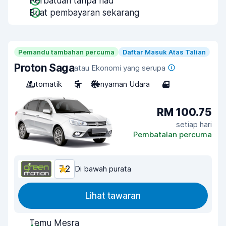
Perbatuan tanpa had
Buat pembayaran sekarang
Pemandu tambahan percuma
Daftar Masuk Atas Talian
Proton Saga
atau Ekonomi yang serupa
Automatik
5
Penyaman Udara
4
RM 100.75
setiap hari
Pembatalan percuma
7.2
Di bawah purata
Lihat tawaran
Temu Mesra