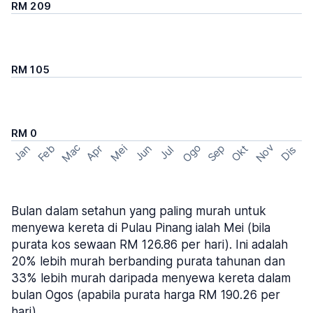
RM 209
RM 105
RM 0
Mac
Ogo
Nov
Feb
Sep
Mei
Okt
Jan
Apr
Jun
Dis
Jul
Bulan dalam setahun yang paling murah untuk
menyewa kereta di Pulau Pinang ialah Mei (bila
purata kos sewaan RM 126.86 per hari). Ini adalah
20% lebih murah berbanding purata tahunan dan
33% lebih murah daripada menyewa kereta dalam
bulan Ogos (apabila purata harga RM 190.26 per
hari).