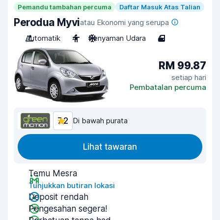
Pemandu tambahan percuma
Daftar Masuk Atas Talian
Perodua Myvi
atau Ekonomi yang serupa
Automatik
4
Penyaman Udara
4
RM 99.87
setiap hari
Pembatalan percuma
7.2
Di bawah purata
Lihat tawaran
Temu Mesra
Tunjukkan butiran lokasi
Deposit rendah
Pengesahan segera!