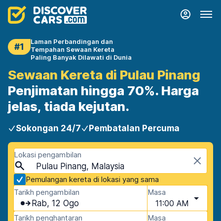
Laman Perbandingan dan
#1
Tempahan Sewaan Kereta
Paling Banyak Dilawati di Dunia
Sewaan Kereta di Pulau Pinang
Penjimatan hingga 70%. Harga
jelas, tiada kejutan.
Sokongan 24/7
Pembatalan Percuma
Lokasi pengambilan
Pulau Pinang, Malaysia
Pemulangan kereta di lokasi yang sama
Tarikh pengambilan
Masa
Rab, 12 Ogo
11:00 AM
Tarikh penghantaran
Masa