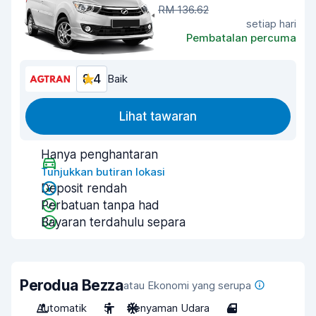
RM 136.62
setiap hari
Pembatalan percuma
8.4
Baik
Lihat tawaran
Hanya penghantaran
Tunjukkan butiran lokasi
Deposit rendah
Perbatuan tanpa had
Bayaran terdahulu separa
Perodua Bezza
atau Ekonomi yang serupa
Automatik
5
Penyaman Udara
4