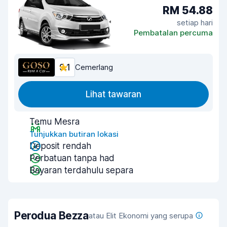
RM 54.88
setiap hari
Pembatalan percuma
9.1
Cemerlang
Lihat tawaran
Temu Mesra
Tunjukkan butiran lokasi
Deposit rendah
Perbatuan tanpa had
Bayaran terdahulu separa
Perodua Bezza
atau Elit Ekonomi yang serupa