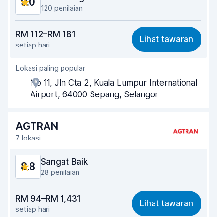
9.0
Keadaan kereta
9.1
120 penilaian
Harga berpatutan
8.8
RM 112–RM 181
Lihat tawaran
setiap hari
Mudah dicari
8.7
Lokasi paling popular
Kesediaan ejen membantu
9.1
No 11, Jln Cta 2, Kuala Lumpur International
Kepantasan pengambilan
9.1
Airport, 64000 Sepang, Selangor
Kepantasan penghantaran
9.2
AGTRAN
Kebersihan kereta
9.0
7 lokasi
Keadaan kereta
8.8
Sangat Baik
8.8
28 penilaian
Harga berpatutan
8.6
RM 94–RM 1,431
Lihat tawaran
setiap hari
Mudah dicari
8.8