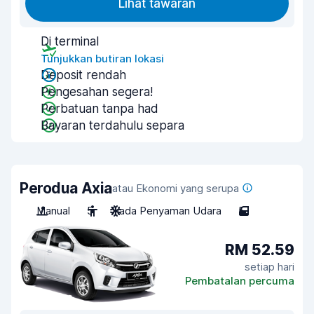
Lihat tawaran
Di terminal
Tunjukkan butiran lokasi
Deposit rendah
Pengesahan segera!
Perbatuan tanpa had
Bayaran terdahulu separa
Perodua Axia
atau Ekonomi yang serupa
Manual
5
Tiada Penyaman Udara
5
RM 52.59
setiap hari
Pembatalan percuma