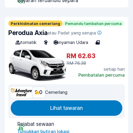
Bayaran terdahulu separa
Perkhidmatan cemerlang
Pemandu tambahan percuma
Perodua Axia
atau Padat yang serupa
Automatik
5
Penyaman Udara
4
RM 62.63
RM 76.38
setiap hari
Pembatalan percuma
9.0
Cemerlang
Lihat tawaran
Pejabat sewaan
Tunjukkan butiran lokasi