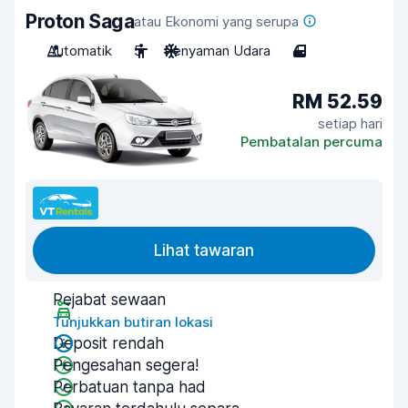
Proton Saga
atau Ekonomi yang serupa
Automatik
5
Penyaman Udara
4
RM 52.59
setiap hari
Pembatalan percuma
Lihat tawaran
Pejabat sewaan
Tunjukkan butiran lokasi
Deposit rendah
Pengesahan segera!
Perbatuan tanpa had