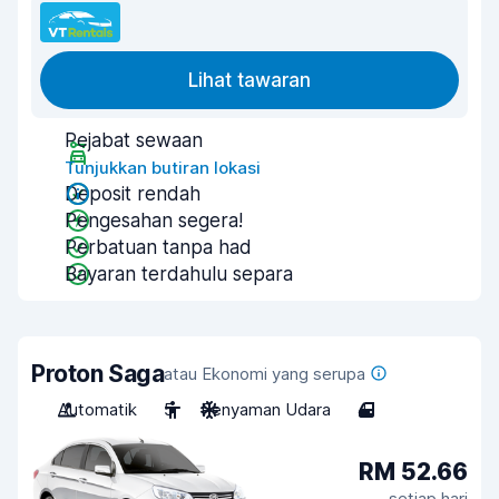
Lihat tawaran
Pejabat sewaan
Tunjukkan butiran lokasi
Deposit rendah
Pengesahan segera!
Perbatuan tanpa had
Bayaran terdahulu separa
Proton Saga
atau Ekonomi yang serupa
Automatik
5
Penyaman Udara
4
RM 52.66
setiap hari