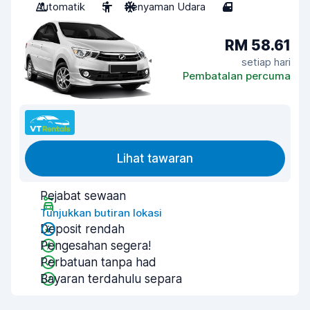
Automatik
5
Penyaman Udara
4
RM 58.61
setiap hari
Pembatalan percuma
Lihat tawaran
Pejabat sewaan
Tunjukkan butiran lokasi
Deposit rendah
Pengesahan segera!
Perbatuan tanpa had
Bayaran terdahulu separa