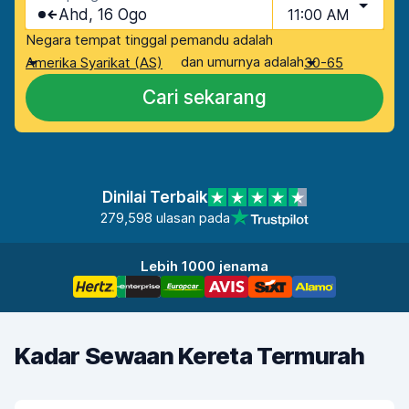
Ahd, 16 Ogo
11:00 AM
Negara tempat tinggal pemandu adalah
dan umurnya adalah
Amerika Syarikat (AS)
30-65
Cari sekarang
Dinilai Terbaik
279,598 ulasan pada
Lebih 1000 jenama
Kadar Sewaan Kereta Termurah