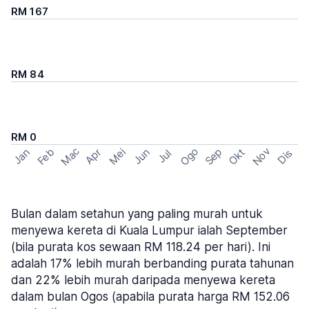
RM 167
RM 84
RM 0
Mac
Ogo
Nov
Feb
Sep
Mei
Okt
Jan
Apr
Jun
Dis
Jul
Bulan dalam setahun yang paling murah untuk
menyewa kereta di Kuala Lumpur ialah September
(bila purata kos sewaan RM 118.24 per hari). Ini
adalah 17% lebih murah berbanding purata tahunan
dan 22% lebih murah daripada menyewa kereta
dalam bulan Ogos (apabila purata harga RM 152.06