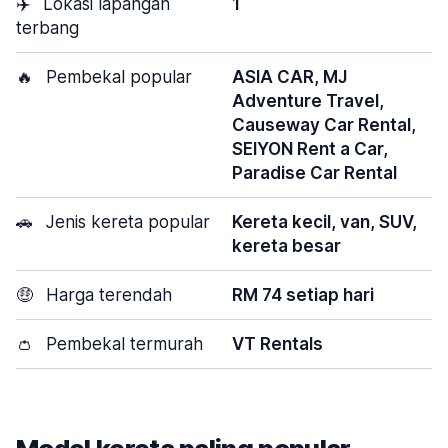
✈️
Lokasi lapangan
1
terbang
🔥
Pembekal popular
ASIA CAR, MJ
Adventure Travel,
Causeway Car Rental,
SEIYON Rent a Car,
Paradise Car Rental
🚗
Jenis kereta popular
Kereta kecil, van, SUV,
kereta besar
🤑
Harga terendah
RM 74 setiap hari
👛
Pembekal termurah
VT Rentals