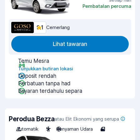
Pembatalan percuma
9.1
Cemerlang
Lihat tawaran
Temu Mesra
Tunjukkan butiran lokasi
Deposit rendah
Perbatuan tanpa had
Bayaran terdahulu separa
Perodua Bezza
atau Elit Ekonomi yang serupa
Automatik
5
Penyaman Udara
4