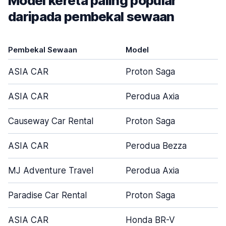
Model kereta paling popular
daripada pembekal sewaan
Pembekal Sewaan
Model
P
ASIA CAR
Proton Saga
ASIA CAR
Perodua Axia
Causeway Car Rental
Proton Saga
ASIA CAR
Perodua Bezza
MJ Adventure Travel
Perodua Axia
Paradise Car Rental
Proton Saga
ASIA CAR
Honda BR-V