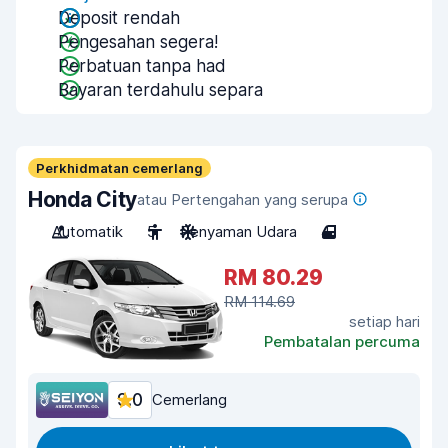
Deposit rendah
Pengesahan segera!
Perbatuan tanpa had
Bayaran terdahulu separa
Perkhidmatan cemerlang
Honda City
atau Pertengahan yang serupa
Automatik
5
Penyaman Udara
4
RM 80.29
RM 114.69
setiap hari
Pembatalan percuma
9.0
Cemerlang