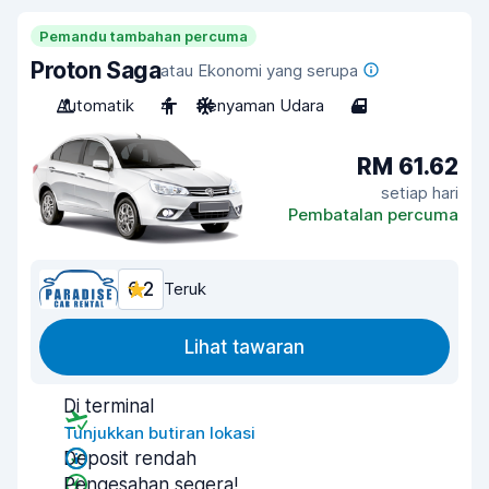
Pemandu tambahan percuma
Proton Saga
atau Ekonomi yang serupa
Automatik
4
Penyaman Udara
4
RM 61.62
setiap hari
Pembatalan percuma
6.2
Teruk
Lihat tawaran
Di terminal
Tunjukkan butiran lokasi
Deposit rendah
Pengesahan segera!