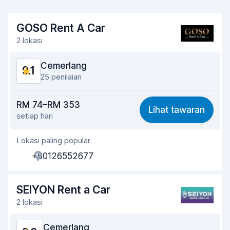
GOSO Rent A Car
2 lokasi
Cemerlang
9.1
25 penilaian
Harga berpatutan
9.0
RM 74–RM 353
Lihat tawaran
setiap hari
Mudah dicari
8.9
Lokasi paling popular
Kesediaan ejen membantu
9.3
+60126552677
Kepantasan pengambilan
9.1
Kepantasan penghantaran
9.4
SEIYON Rent a Car
2 lokasi
Kebersihan kereta
9.0
Cemerlang