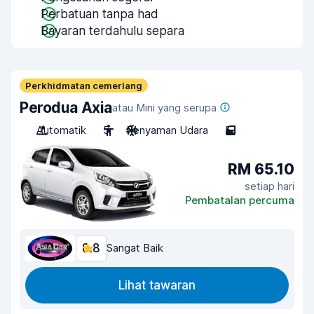
Perbatuan tanpa had
Bayaran terdahulu separa
Perkhidmatan cemerlang
Perodua Axia
atau Mini yang serupa
Automatik
5
Penyaman Udara
5
RM 65.10
setiap hari
Pembatalan percuma
8.8
Sangat Baik
Lihat tawaran