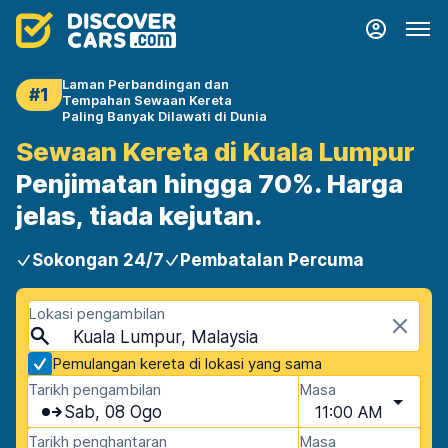
Laman Perbandingan dan
#1
Tempahan Sewaan Kereta
Paling Banyak Dilawati di Dunia
Sewaan Kereta di Kuala Lumpur
Penjimatan hingga 70%. Harga
jelas, tiada kejutan.
Sokongan 24/7
Pembatalan Percuma
Lokasi pengambilan
Kuala Lumpur, Malaysia
Pemulangan kereta di lokasi yang sama
Tarikh pengambilan
Masa
Sab, 08 Ogo
11:00 AM
Tarikh penghantaran
Masa