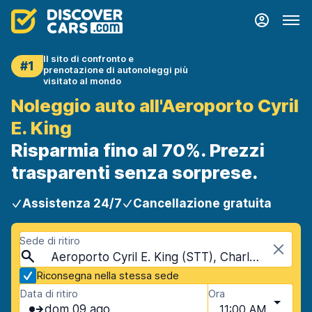
Il sito di confronto e
#1
prenotazione di autonoleggi più
visitato al mondo
Noleggio auto all'Aeroporto Cyril
E. King
Risparmia fino al 70%. Prezzi
trasparenti senza sorprese.
Assistenza 24/7
Cancellazione gratuita
Sede di ritiro
Aeroporto Cyril E. King (STT), Charlotte Amalie Ovest, Isole Vergini Americane
Riconsegna nella stessa sede
Data di ritiro
Ora
dom 09 ago
11:00 AM