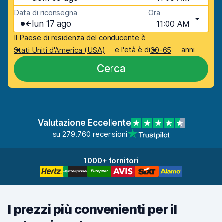
Data di riconsegna
Ora
lun 17 ago
11:00 AM
Il Paese di residenza del conducente è
e l'età è di
anni
Stati Uniti d'America (USA)
30-65
Cerca
Valutazione Eccellente
su 279.760 recensioni
1000+ fornitori
I prezzi più convenienti per il