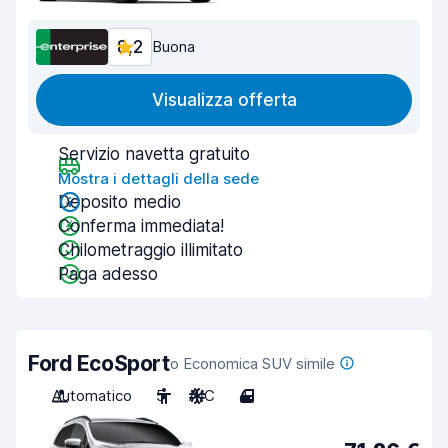
8,2
Buona
Visualizza offerta
Servizio navetta gratuito
Mostra i dettagli della sede
Deposito medio
Conferma immediata!
Chilometraggio illimitato
Paga adesso
Ford EcoSport
o Economica SUV simile
Automatico
5
A/C
4