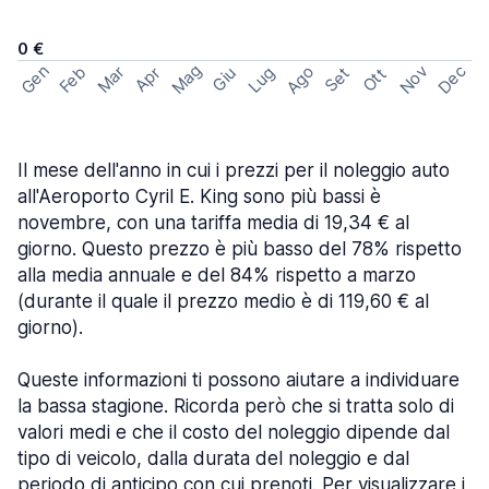
0 €
Mag
Gen
Ago
Nov
Dec
Feb
Mar
Lug
Apr
Set
Giu
Ott
Il mese dell'anno in cui i prezzi per il noleggio auto
all'Aeroporto Cyril E. King sono più bassi è
novembre, con una tariffa media di 19,34 € al
giorno. Questo prezzo è più basso del 78% rispetto
alla media annuale e del 84% rispetto a marzo
(durante il quale il prezzo medio è di 119,60 € al
giorno).
Queste informazioni ti possono aiutare a individuare
la bassa stagione. Ricorda però che si tratta solo di
valori medi e che il costo del noleggio dipende dal
tipo di veicolo, dalla durata del noleggio e dal
periodo di anticipo con cui prenoti. Per visualizzare i