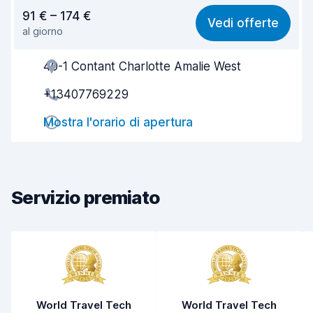
Rapporto qualità-prezzo
7,8
91 € – 174 €
Vedi offerte
al giorno
Facile da trovare
8,2
40-1 Contant Charlotte Amalie West
Gentilezza degli agenti
7,9
+13407769229
Rapidità del ritiro
8,0
Mostra l'orario di apertura
Rapidità della riconsegna
8,2
Pulizia del veicolo
8,0
Condizioni dell'auto
8,1
Servizio premiato
World Travel Tech
World Travel Tech