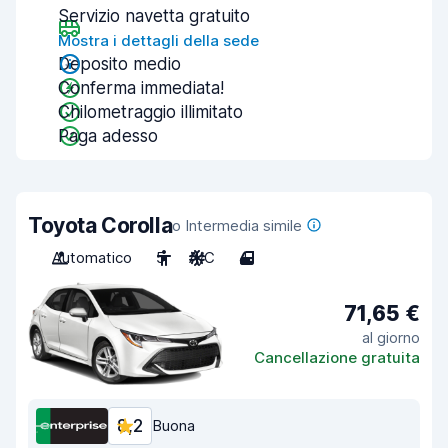
Servizio navetta gratuito
Mostra i dettagli della sede
Deposito medio
Conferma immediata!
Chilometraggio illimitato
Paga adesso
Toyota Corolla
o Intermedia simile
Automatico
5
A/C
4
71,65 €
al giorno
Cancellazione gratuita
8,2
Buona