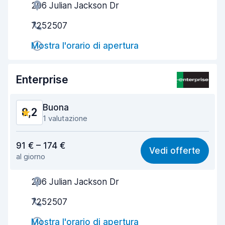
206 Julian Jackson Dr
Gentilezza degli agenti
8,2
7252507
Rapidità del ritiro
8,0
Mostra l'orario di apertura
Rapidità della riconsegna
8,2
Pulizia del veicolo
8,2
Enterprise
Condizioni dell'auto
8,3
Buona
8,2
1 valutazione
Rapporto qualità-prezzo
8,1
91 € – 174 €
Vedi offerte
al giorno
Facile da trovare
8,2
206 Julian Jackson Dr
Gentilezza degli agenti
8,3
7252507
Rapidità del ritiro
8,0
Mostra l'orario di apertura