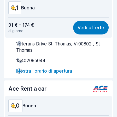
8,1
Buona
Rapporto qualità-prezzo
8,1
91 € – 174 €
Vedi offerte
al giorno
Facile da trovare
8,2
Veterans Drive St. Thomas, Vi 00802 , St
Gentilezza degli agenti
8,1
Thomas
Rapidità del ritiro
8,0
13402095044
Rapidità della riconsegna
8,2
Mostra l'orario di apertura
Pulizia del veicolo
8,2
Ace Rent a car
Condizioni dell'auto
8,2
8,0
Buona