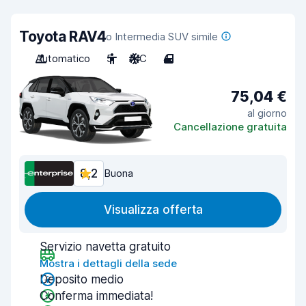
Toyota RAV4
o Intermedia SUV simile
Automatico
5
A/C
4
75,04 €
al giorno
Cancellazione gratuita
8,2
Buona
Visualizza offerta
Servizio navetta gratuito
Mostra i dettagli della sede
Deposito medio
Conferma immediata!