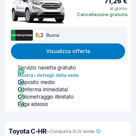
71,26 €
al giorno
Cancellazione gratuita
8,2
Buona
Visualizza offerta
Servizio navetta gratuito
Mostra i dettagli della sede
Deposito medio
Conferma immediata!
Chilometraggio illimitato
Paga adesso
Toyota C-HR
o Compatta SUV simile