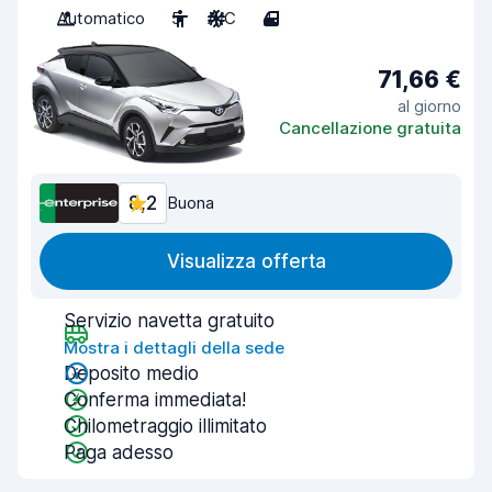
Automatico
5
A/C
4
71,66 €
al giorno
Cancellazione gratuita
8,2
Buona
Visualizza offerta
Servizio navetta gratuito
Mostra i dettagli della sede
Deposito medio
Conferma immediata!
Chilometraggio illimitato
Paga adesso