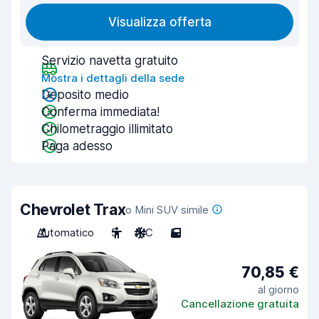
Visualizza offerta
Servizio navetta gratuito
Mostra i dettagli della sede
Deposito medio
Conferma immediata!
Chilometraggio illimitato
Paga adesso
Chevrolet Trax
o Mini SUV simile
Automatico
5
A/C
5
70,85 €
al giorno
Cancellazione gratuita