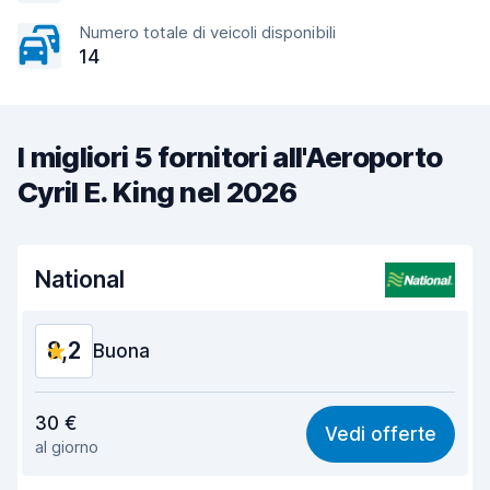
Numero totale di veicoli disponibili
14
I migliori 5 fornitori all'Aeroporto
Cyril E. King nel 2026
National
8,2
Buona
Rapporto qualità-prezzo
8,1
30 €
Vedi offerte
al giorno
Facile da trovare
8,2