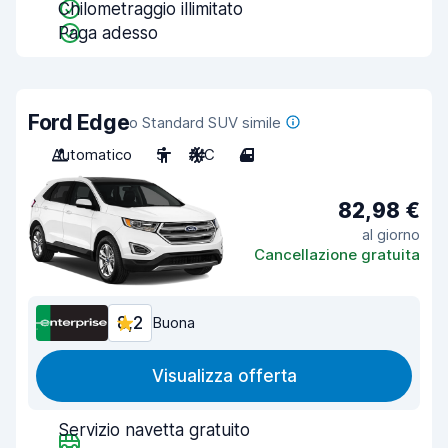
Chilometraggio illimitato
Paga adesso
Ford Edge
o Standard SUV simile
Automatico
5
A/C
4
82,98 €
al giorno
Cancellazione gratuita
8,2
Buona
Visualizza offerta
Servizio navetta gratuito