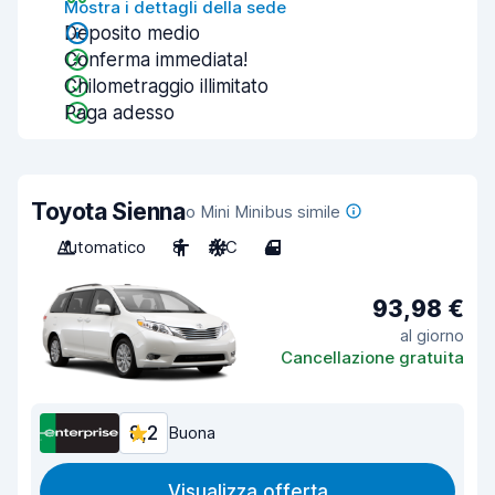
Mostra i dettagli della sede
Deposito medio
Conferma immediata!
Chilometraggio illimitato
Paga adesso
Toyota Sienna
o Mini Minibus simile
Automatico
8
A/C
4
93,98 €
al giorno
Cancellazione gratuita
8,2
Buona
Visualizza offerta