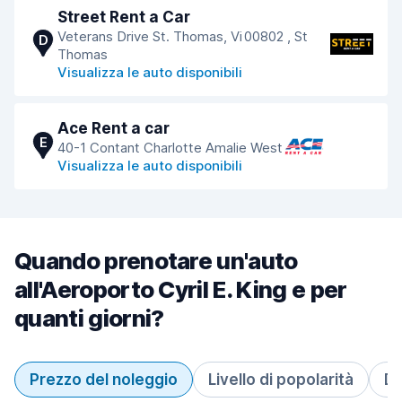
Street Rent a Car
Veterans Drive St. Thomas, Vi 00802 , St
D
Thomas
Visualizza le auto disponibili
Ace Rent a car
E
40-1 Contant Charlotte Amalie West
Visualizza le auto disponibili
Quando prenotare un'auto
all'Aeroporto Cyril E. King e per
quanti giorni?
Prezzo del noleggio
Livello di popolarità
Du