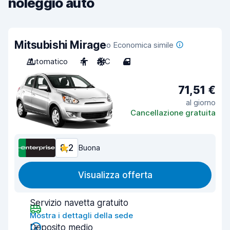
noleggio auto
Mitsubishi Mirage
o Economica simile
Automatico
4
A/C
4
71,51 €
al giorno
Cancellazione gratuita
8,2
Buona
Visualizza offerta
Servizio navetta gratuito
Mostra i dettagli della sede
Deposito medio