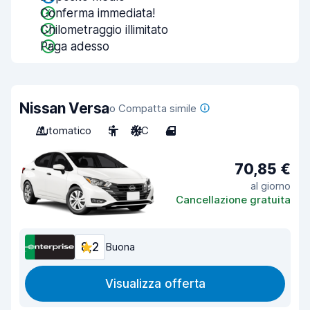
Conferma immediata!
Chilometraggio illimitato
Paga adesso
Nissan Versa
o Compatta simile
Automatico
5
A/C
4
70,85 €
al giorno
Cancellazione gratuita
8,2
Buona
Visualizza offerta