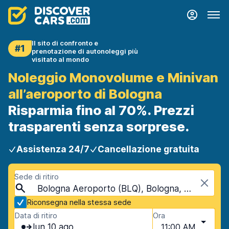
Il sito di confronto e
#1
prenotazione di autonoleggi più
visitato al mondo
Noleggio Monovolume e Minivan
all’aeroporto di Bologna
Risparmia fino al 70%. Prezzi
trasparenti senza sorprese.
Assistenza 24/7
Cancellazione gratuita
Sede di ritiro
Bologna Aeroporto (BLQ), Bologna, Italia
Riconsegna nella stessa sede
Data di ritiro
Ora
lun 10 ago
11:00 AM