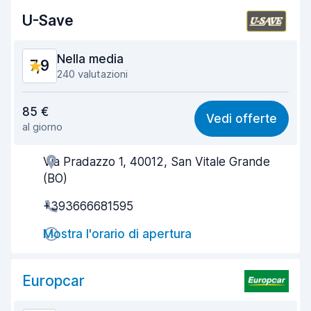
Pulizia del veicolo
8,8
U-Save
Condizioni dell'auto
8,8
Nella media
7,9
240 valutazioni
Rapporto qualità-prezzo
8,0
85 €
Vedi offerte
al giorno
Facile da trovare
7,7
Via Pradazzo 1, 40012, San Vitale Grande
Gentilezza degli agenti
8,1
(BO)
Rapidità del ritiro
7,9
+393666681595
Rapidità della riconsegna
8,3
Mostra l'orario di apertura
Pulizia del veicolo
7,7
Europcar
Condizioni dell'auto
7,8