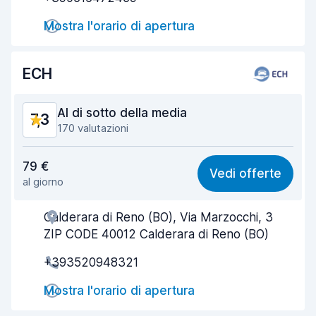
Rapidità della riconsegna
7,4
Mostra l'orario di apertura
Pulizia del veicolo
7,3
ECH
Condizioni dell'auto
7,5
Al di sotto della media
7,3
170 valutazioni
Rapporto qualità-prezzo
7,1
79 €
Vedi offerte
al giorno
Facile da trovare
6,7
Calderara di Reno (BO), Via Marzocchi, 3
Gentilezza degli agenti
7,3
ZIP CODE 40012 Calderara di Reno (BO)
Rapidità del ritiro
6,4
+393520948321
Rapidità della riconsegna
7,4
Mostra l'orario di apertura
Pulizia del veicolo
8,0