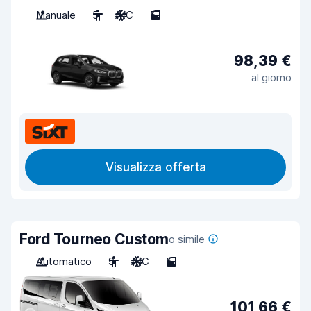
Manuale
5
A/C
5
98,39 €
al giorno
Visualizza offerta
Ford Tourneo Custom
o simile
Automatico
9
A/C
5
101,66 €