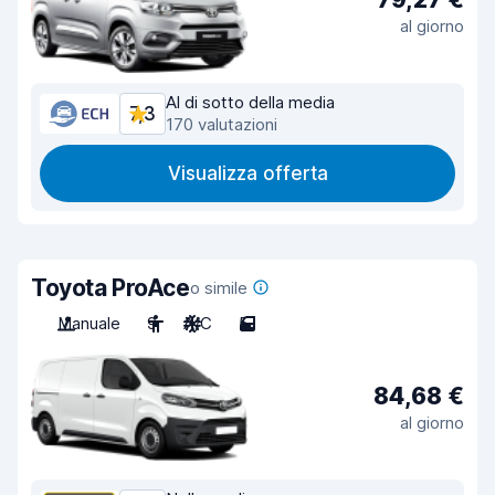
al giorno
Al di sotto della media
7,3
170 valutazioni
Visualizza offerta
Toyota ProAce
o simile
Manuale
9
A/C
5
84,68 €
al giorno