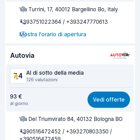
Via Turrini, 17, 40012 Bargellino Bo, Italy
Gentilezza degli agenti
7,8
+393751022364 / +393247770613
Rapidità del ritiro
7,2
Mostra l'orario di apertura
Rapidità della riconsegna
7,7
Pulizia del veicolo
7,9
Autovia
Condizioni dell'auto
8,1
Al di sotto della media
7,4
126 valutazioni
Rapporto qualità-prezzo
7,4
93 €
Vedi offerte
al giorno
Facile da trovare
8,0
Via Del Triumvirato 84, 40132 Bologna BO
Gentilezza degli agenti
7,4
+390516472452 / +393270803350 /
Rapidità del ritiro
6,8
+390516472459