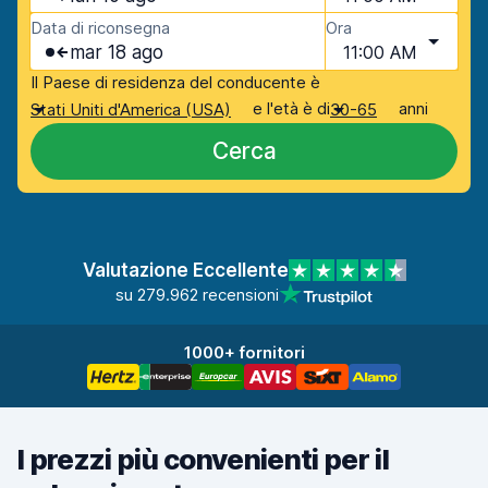
Data di riconsegna
Ora
mar 18 ago
11:00 AM
Il Paese di residenza del conducente è
e l'età è di
anni
Stati Uniti d'America (USA)
30-65
Cerca
Valutazione Eccellente
su 279.962 recensioni
1000+ fornitori
I prezzi più convenienti per il