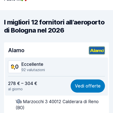
I migliori 12 fornitori all’aeroporto
di Bologna nel 2026
Alamo
Eccellente
9,0
92 valutazioni
Rapporto qualità-prezzo
8,7
278 € – 304 €
Vedi offerte
al giorno
Facile da trovare
8,8
Via Marzocchi 3 40012 Calderara di Reno
Gentilezza degli agenti
9,0
(BO)
Rapidità del ritiro
8,9