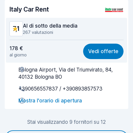
Italy Car Rent
Condizioni dell'auto
8,1
Al di sotto della media
7,1
267 valutazioni
Rapporto qualità-prezzo
7,0
178 €
Vedi offerte
al giorno
Facile da trovare
7,7
Bologna Airport, Via del Triumvirato, 84,
Gentilezza degli agenti
7,1
40132 Bologna BO
Rapidità del ritiro
7,0
+390656557837 / +390893857573
Rapidità della riconsegna
7,4
Mostra l'orario di apertura
Pulizia del veicolo
7,1
Stai visualizzando 9 fornitori su 12
Condizioni dell'auto
6,7