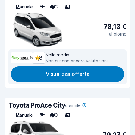
Manuale
5
A/C
5
78,13 €
al giorno
Nella media
7,8
Non ci sono ancora valutazioni
Visualizza offerta
Toyota ProAce City
o simile
Manuale
7
A/C
5
79,27 €