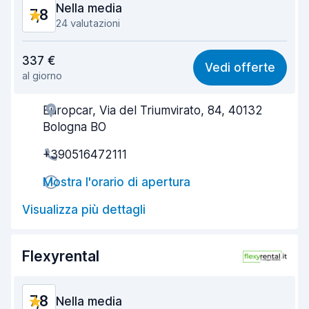
Nella media
7,8
24 valutazioni
Rapporto qualità-prezzo
7,5
337 €
Vedi offerte
al giorno
Facile da trovare
8,7
Europcar, Via del Triumvirato, 84, 40132
Gentilezza degli agenti
7,5
Bologna BO
Rapidità del ritiro
6,9
+390516472111
Rapidità della riconsegna
8,2
Mostra l'orario di apertura
Pulizia del veicolo
7,8
Visualizza più dettagli
Condizioni dell'auto
7,8
Flexyrental
7,8
Nella media