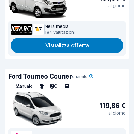
al giorno
Nella media
7,7
184 valutazioni
Visualizza offerta
Ford Tourneo Courier
o simile
Manuale
5
A/C
5
119,86 €
al giorno