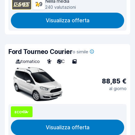
Nella media
7,9
240 valutazioni
Visualizza offerta
Ford Tourneo Courier
o simile
Automatico
5
A/C
5
88,85 €
al giorno
Visualizza offerta