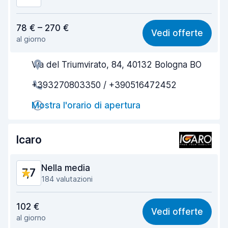
Rapporto qualità-prezzo
7,4
78 € – 270 €
Vedi offerte
al giorno
Facile da trovare
8,2
Via del Triumvirato, 84, 40132 Bologna BO
Gentilezza degli agenti
7,6
+393270803350 / +390516472452
Rapidità del ritiro
8,0
Mostra l'orario di apertura
Rapidità della riconsegna
8,2
Pulizia del veicolo
7,2
Icaro
Condizioni dell'auto
7,9
Nella media
7,7
184 valutazioni
Rapporto qualità-prezzo
7,6
102 €
Vedi offerte
al giorno
Facile da trovare
7,7