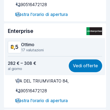
+390516472128
Rapidità della riconsegna
9,1
Mostra l'orario di apertura
Pulizia del veicolo
9,2
Enterprise
Condizioni dell'auto
9,1
Ottimo
8,5
17 valutazioni
Rapporto qualità-prezzo
8,1
282 € – 308 €
Vedi offerte
al giorno
Facile da trovare
8,3
VIA DEL TRIUMVIRATO 84,
Gentilezza degli agenti
8,5
+390516472128
Rapidità del ritiro
8,1
Mostra l'orario di apertura
Rapidità della riconsegna
8,7