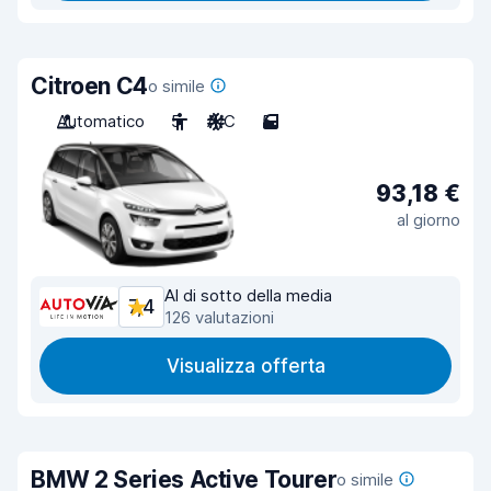
Citroen C4
o simile
Automatico
5
A/C
5
93,18 €
al giorno
Al di sotto della media
7,4
126 valutazioni
Visualizza offerta
BMW 2 Series Active Tourer
o simile