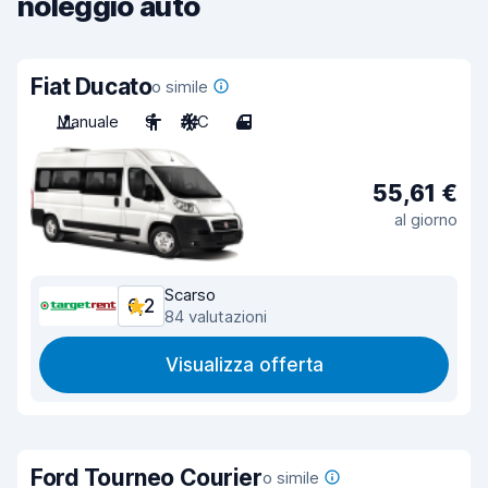
noleggio auto
Fiat Ducato
o simile
Manuale
9
A/C
4
55,61 €
al giorno
Scarso
6,2
84 valutazioni
Visualizza offerta
Ford Tourneo Courier
o simile