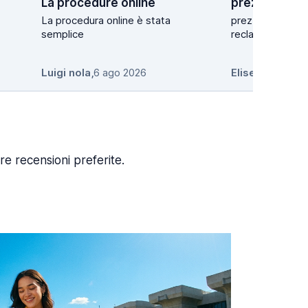
La procedure online
La procedura online è stata
prezzo ottimo e 
semplice
reclamo
Luigi nola
,
6 ago 2026
Elise InUnderw
re recensioni preferite.