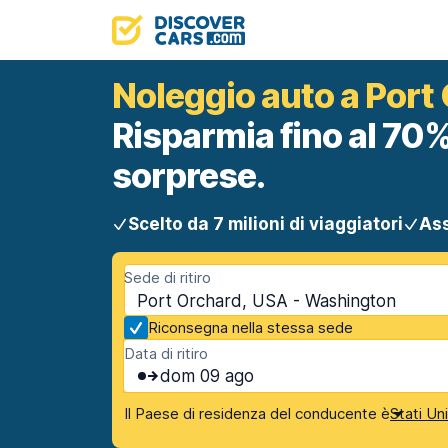
Noleggio auto a Port
Risparmia fino al 70%
sorprese.
Scelto da 7 milioni di viaggiatori
Ass
Sede di ritiro
Port Orchard, USA - Washington
Riconsegna nella stessa sede
Data di ritiro
dom 09 ago
Il Paese di residenza del conducente è
Stati Un