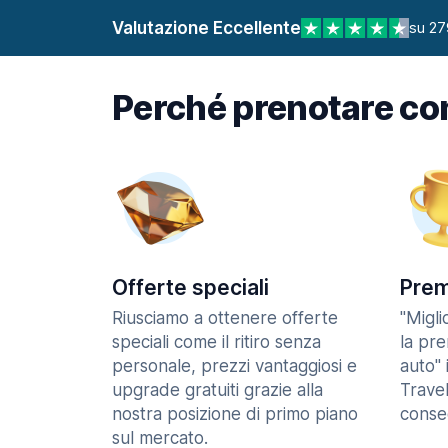
Valutazione Eccellente
su 27
Perché prenotare co
Offerte speciali
Prem
Riusciamo a ottenere offerte
"Migl
speciali come il ritiro senza
la pr
personale, prezzi vantaggiosi e
auto" 
upgrade gratuiti grazie alla
Trave
nostra posizione di primo piano
consec
sul mercato.