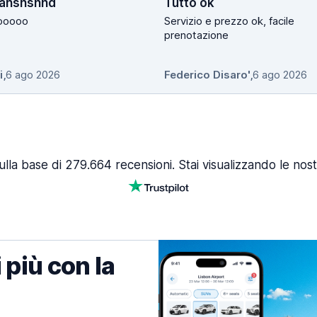
ahshshhd
Tutto ok
ooooo
Servizio e prezzo ok, facile
prenotazione
i
,
6 ago 2026
Federico Disaro'
,
6 ago 2026
ulla base di 279.664 recensioni. Stai visualizzando le nost
 più con la