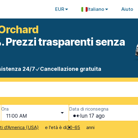
EUR
Italiano
Aiuto
 Orchard
. Prezzi trasparenti senza
istenza 24/7
Cancellazione gratuita
Ora
Data di riconsegna
11:00 AM
lun 17 ago
e l'età è di
anni
iti d'America (USA)
30-65