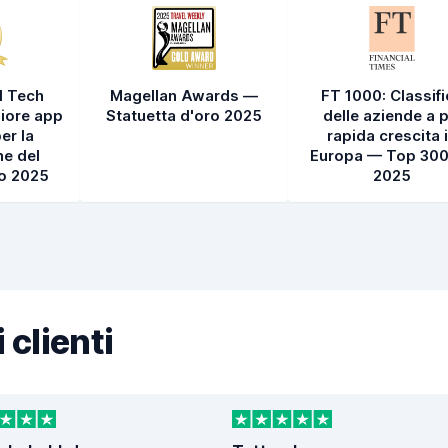
l Tech
Magellan Awards —
FT 1000: Classif
iore app
Statuetta d'oro 2025
delle aziende a p
er la
rapida crescita 
e del
Europa — Top 300
to 2025
2025
 clienti