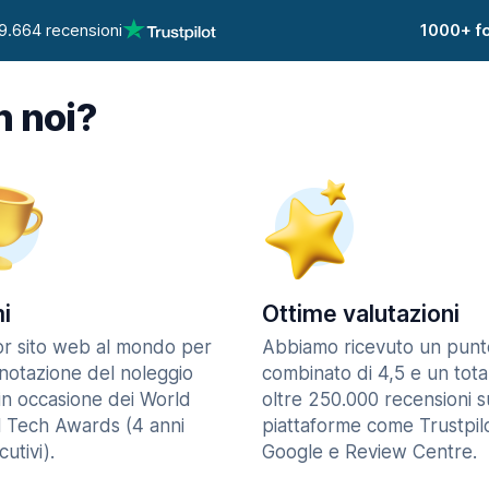
9.664 recensioni
1000+ fo
n noi?
i
Ottime valutazioni
ior sito web al mondo per
Abbiamo ricevuto un punt
enotazione del noleggio
combinato di 4,5 e un tota
in occasione dei World
oltre 250.000 recensioni s
l Tech Awards (4 anni
piattaforme come Trustpilo
utivi).
Google e Review Centre.