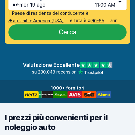
mer 19 ago
11:00 AM
Il Paese di residenza del conducente è
e l'età è di
anni
Stati Uniti d'America (USA)
30-65
Cerca
Valutazione Eccellente
su 280.048 recensioni
1000+ fornitori
I prezzi più convenienti per il
noleggio auto