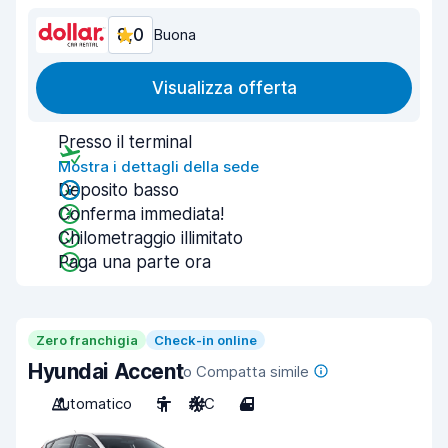
8,0
Buona
Visualizza offerta
Presso il terminal
Mostra i dettagli della sede
Deposito basso
Conferma immediata!
Chilometraggio illimitato
Paga una parte ora
Zero franchigia
Check-in online
Hyundai Accent
o Compatta simile
Automatico
5
A/C
4