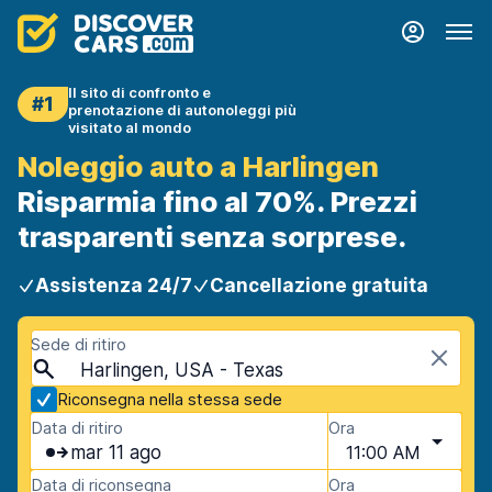
Il sito di confronto e
#1
prenotazione di autonoleggi più
visitato al mondo
Noleggio auto a Harlingen
Risparmia fino al 70%. Prezzi
trasparenti senza sorprese.
Assistenza 24/7
Cancellazione gratuita
Sede di ritiro
Harlingen, USA - Texas
Riconsegna nella stessa sede
Data di ritiro
Ora
mar 11 ago
11:00 AM
Data di riconsegna
Ora