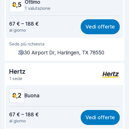
Ottimo
8,5
1 valutazione
Rapporto qualità-prezzo
8,6
67 € – 188 €
Vedi offerte
al giorno
Facile da trovare
8,2
Sede più richiesta
Gentilezza degli agenti
8,8
3030 Airport Dr, Harlingen, TX 78550
Rapidità del ritiro
8,0
Rapidità della riconsegna
8,2
Hertz
1 sede
Pulizia del veicolo
8,7
8,2
Condizioni dell'auto
Buona
8,8
Rapporto qualità-prezzo
8,1
67 € – 188 €
Vedi offerte
al giorno
Facile da trovare
8,2