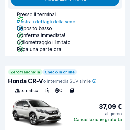
Presso il terminal
Mostra i dettagli della sede
Deposito basso
Conferma immediata!
Chilometraggio illimitato
Paga una parte ora
Zero franchigia
Check-in online
Honda CR-V
o Intermedia SUV simile
Automatico
5
A/C
5
37,09 €
al giorno
Cancellazione gratuita