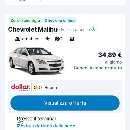
Zero franchigia
Check-in online
Chevrolet Malibu
o Full-size simile
Automatico
5
A/C
4
34,89 €
al giorno
Cancellazione gratuita
8,0
Buona
Visualizza offerta
Presso il terminal
Mostra i dettagli della sede