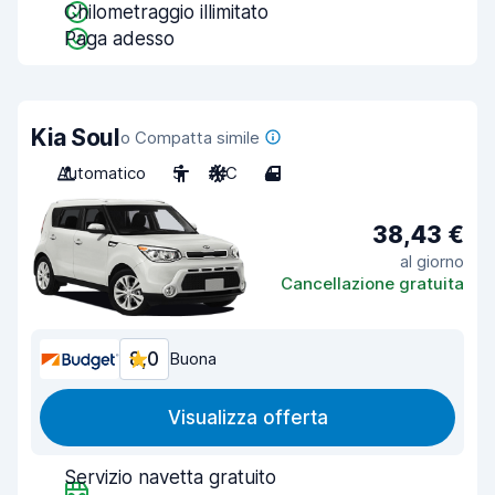
Chilometraggio illimitato
Paga adesso
Kia Soul
o Compatta simile
Automatico
5
A/C
4
38,43 €
al giorno
Cancellazione gratuita
8,0
Buona
Visualizza offerta
Servizio navetta gratuito