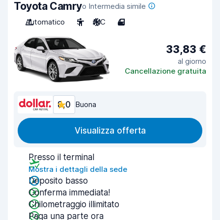
Toyota Camry
o Intermedia simile
Automatico
5
A/C
4
33,83 €
al giorno
Cancellazione gratuita
8,0
Buona
Visualizza offerta
Presso il terminal
Mostra i dettagli della sede
Deposito basso
Conferma immediata!
Chilometraggio illimitato
Paga una parte ora