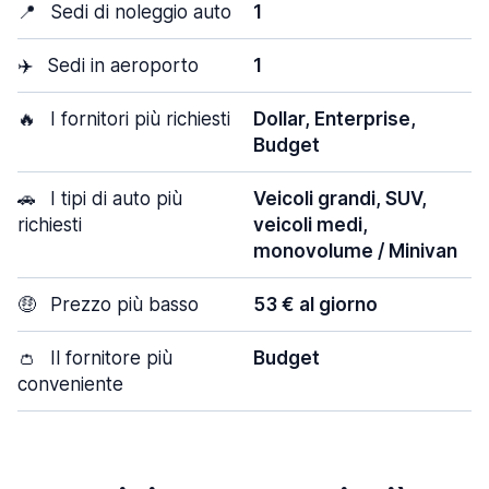
📍
Sedi di noleggio auto
1
✈️
Sedi in aeroporto
1
🔥
I fornitori più richiesti
Dollar, Enterprise,
Budget
🚗
I tipi di auto più
Veicoli grandi, SUV,
richiesti
veicoli medi,
monovolume / Minivan
🤑
Prezzo più basso
53 € al giorno
👛
Il fornitore più
Budget
conveniente