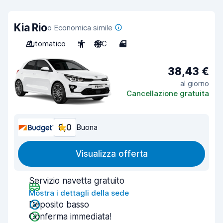
Kia Rio
o Economica simile
Automatico
5
A/C
4
38,43 €
al giorno
Cancellazione gratuita
8,0
Buona
Visualizza offerta
Servizio navetta gratuito
Mostra i dettagli della sede
Deposito basso
Conferma immediata!