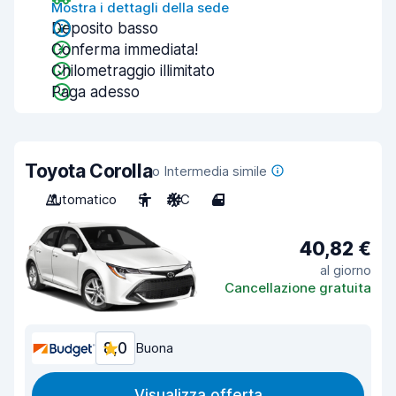
Mostra i dettagli della sede
Deposito basso
Conferma immediata!
Chilometraggio illimitato
Paga adesso
Toyota Corolla
o Intermedia simile
Automatico
5
A/C
4
40,82 €
al giorno
Cancellazione gratuita
8,0
Buona
Visualizza offerta