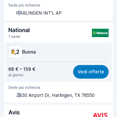
Sede più richiesta
Gentilezza degli agenti
8,1
HARLINGEN INT'L AP
Rapidità del ritiro
8,0
Rapidità della riconsegna
8,2
National
1 sede
Pulizia del veicolo
8,3
8,2
Condizioni dell'auto
Buona
8,4
Rapporto qualità-prezzo
8,2
68 € – 159 €
Vedi offerte
al giorno
Facile da trovare
8,2
Sede più richiesta
Gentilezza degli agenti
8,3
3030 Airport Dr, Harlingen, TX 78550
Rapidità del ritiro
8,0
Rapidità della riconsegna
8,2
Avis