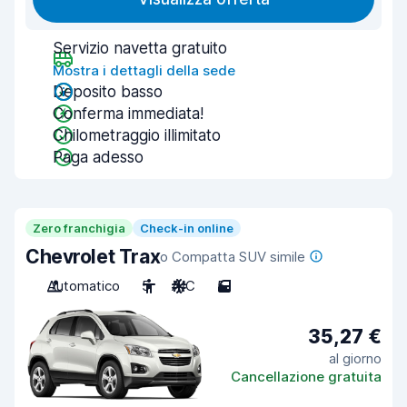
Servizio navetta gratuito
Mostra i dettagli della sede
Deposito basso
Conferma immediata!
Chilometraggio illimitato
Paga adesso
Zero franchigia
Check-in online
Chevrolet Trax
o Compatta SUV simile
Automatico
5
A/C
5
35,27 €
al giorno
Cancellazione gratuita