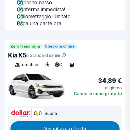
Deposito basso
Conferma immediata!
Chilometraggio illimitato
Paga una parte ora
Zero franchigia
Check-in online
Kia K5
o Standard simile
Automatico
5
A/C
4
34,89 €
al giorno
Cancellazione gratuita
8,0
Buona
Visualizza offerta