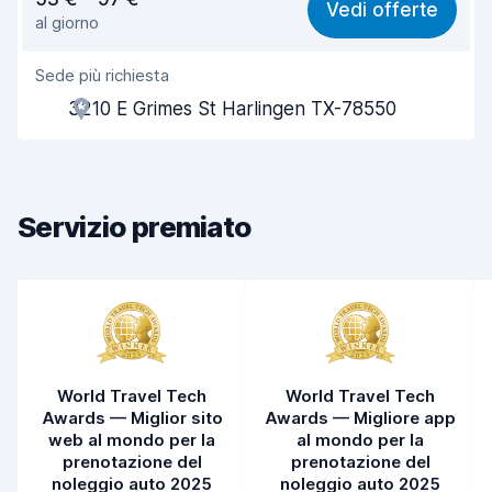
Vedi offerte
al giorno
Facile da trovare
8,2
Sede più richiesta
Gentilezza degli agenti
7,3
3210 E Grimes St Harlingen TX-78550
Rapidità del ritiro
8,0
Rapidità della riconsegna
8,2
Servizio premiato
Pulizia del veicolo
7,9
Condizioni dell'auto
8,2
World Travel Tech
World Travel Tech
Awards — Miglior sito
Awards — Migliore app
web al mondo per la
al mondo per la
prenotazione del
prenotazione del
noleggio auto 2025
noleggio auto 2025