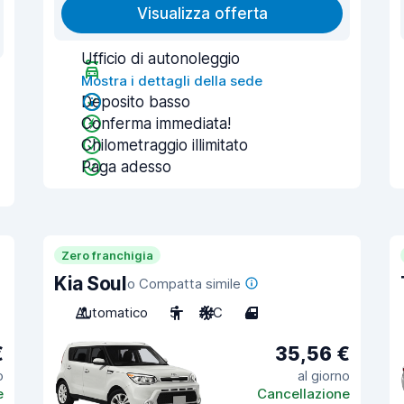
Visualizza offerta
Ufficio di autonoleggio
Mostra i dettagli della sede
Deposito basso
Conferma immediata!
Chilometraggio illimitato
Paga adesso
Zero franchigia
Kia Soul
o Compatta simile
Automatico
5
A/C
4
€
35,56 €
o
al giorno
e
Cancellazione