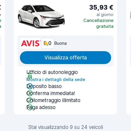
€
35,93 €
o
al giorno
e
Cancellazione
a
gratuita
8,0
Buona
Visualizza offerta
Ufficio di autonoleggio
Mostra i dettagli della sede
Deposito basso
Conferma immediata!
Chilometraggio illimitato
Paga adesso
Stai visualizzando 9 su 24 veicoli