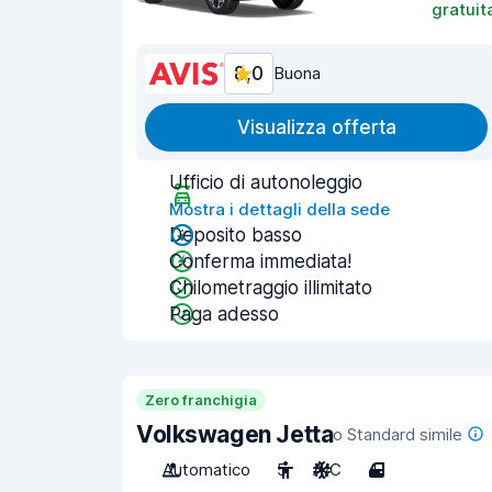
gratuit
8,0
Buona
Visualizza offerta
Ufficio di autonoleggio
Mostra i dettagli della sede
Deposito basso
Conferma immediata!
Chilometraggio illimitato
Paga adesso
Zero franchigia
Volkswagen Jetta
o Standard simile
Automatico
5
A/C
4