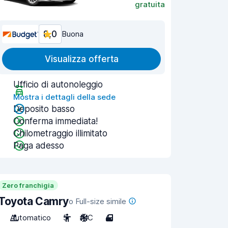
gratuita
8,0
Buona
Visualizza offerta
Ufficio di autonoleggio
Mostra i dettagli della sede
Deposito basso
Conferma immediata!
Chilometraggio illimitato
Paga adesso
Zero franchigia
Toyota Camry
o Full-size simile
Automatico
5
A/C
4