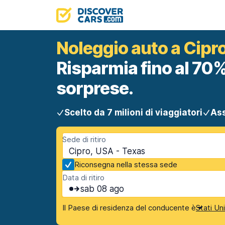
Noleggio auto a Cipr
Risparmia fino al 70%
sorprese.
Scelto da 7 milioni di viaggiatori
Ass
Sede di ritiro
Cipro, USA - Texas
Riconsegna nella stessa sede
Data di ritiro
sab 08 ago
Il Paese di residenza del conducente è
Stati Un