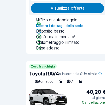
Visualizza offerta
Ufficio di autonoleggio
Mostra i dettagli della sede
Deposito basso
Conferma immediata!
Chilometraggio illimitato
Paga adesso
Zero franchigia
Toyota RAV4
o Intermedia SUV simile
Automatico
5
A/C
4
40,20 
al giorn
Cancellazion