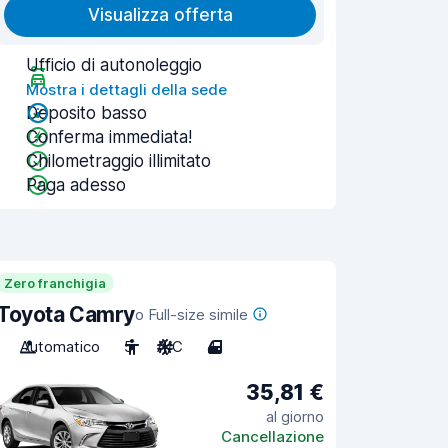
Visualizza offerta
Ufficio di autonoleggio
Mostra i dettagli della sede
Deposito basso
Conferma immediata!
Chilometraggio illimitato
Paga adesso
Zero franchigia
Toyota Camry
o Full-size simile
Automatico
5
A/C
4
35,81 €
al giorno
Cancellazione