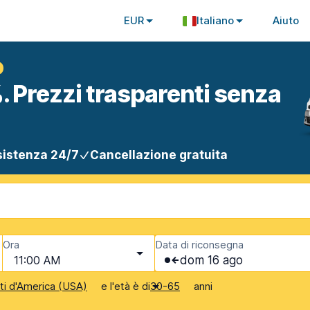
EUR
Italiano
Aiuto
o
. Prezzi trasparenti senza
istenza 24/7
Cancellazione gratuita
Ora
Data di riconsegna
11:00 AM
dom 16 ago
e l'età è di
anni
iti d'America (USA)
30-65