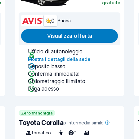
a
gratuita
8,0
Buona
Visualizza offerta
Ufficio di autonoleggio
Mostra i dettagli della sede
Deposito basso
Conferma immediata!
Chilometraggio illimitato
Paga adesso
Zero franchigia
Toyota Corolla
o Intermedia simile
Automatico
5
A/C
4