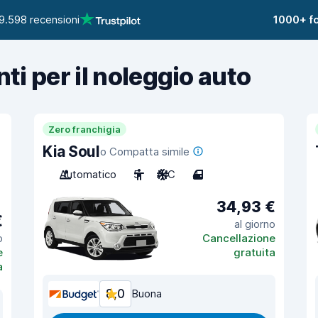
9.598 recensioni
1000+ fo
nti per il noleggio auto
Zero franchigia
Kia Soul
o Compatta simile
Automatico
5
A/C
4
34,93 €
€
al giorno
o
Cancellazione
e
gratuita
a
8,0
Buona