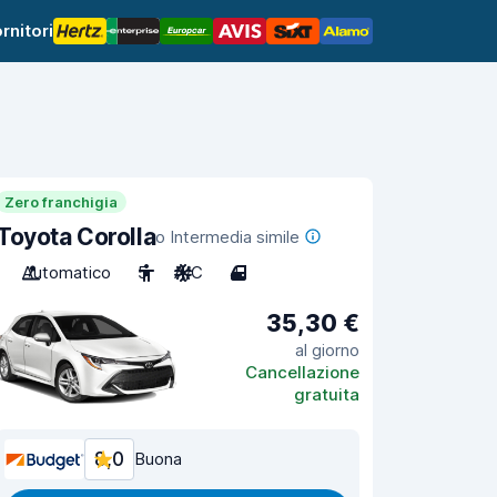
rnitori
Zero franchigia
Toyota Corolla
o Intermedia simile
Automatico
5
A/C
4
35,30 €
al giorno
Cancellazione
gratuita
8,0
Buona