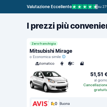
Valutazione Eccellente
su 27
I prezzi più convenie
Zero franchigia
Mitsubishi Mirage
o Economica simile
Automatico
4
A/C
4
51,51 
al giorn
Cancellazion
gratuit
8,0
Buona