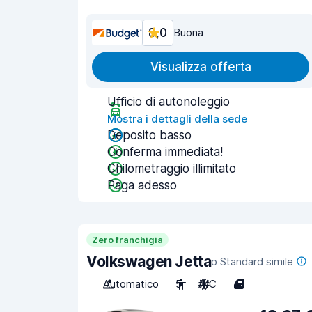
8,0
Buona
Visualizza offerta
Ufficio di autonoleggio
Mostra i dettagli della sede
Deposito basso
Conferma immediata!
Chilometraggio illimitato
Paga adesso
Zero franchigia
Volkswagen Jetta
o Standard simile
Automatico
5
A/C
4