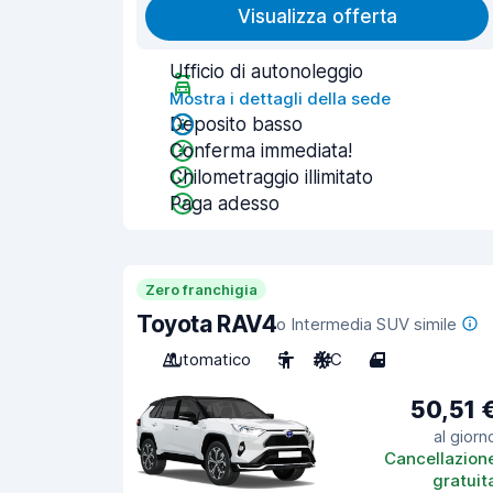
Visualizza offerta
Ufficio di autonoleggio
Mostra i dettagli della sede
Deposito basso
Conferma immediata!
Chilometraggio illimitato
Paga adesso
Zero franchigia
Toyota RAV4
o Intermedia SUV simile
Automatico
5
A/C
4
50,51 
al giorn
Cancellazion
gratuit