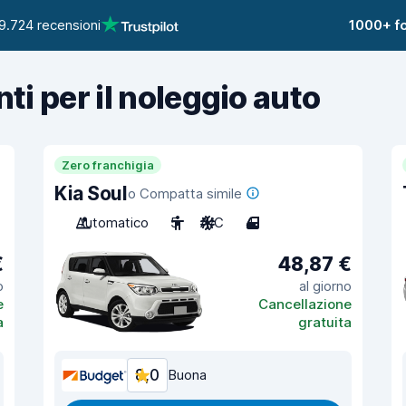
9.724 recensioni
1000+ fo
nti per il noleggio auto
Zero franchigia
Kia Soul
o Compatta simile
Automatico
5
A/C
4
€
48,87 €
o
al giorno
e
Cancellazione
a
gratuita
8,0
Buona