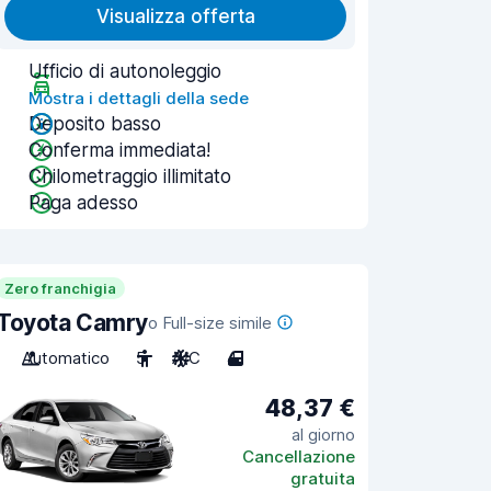
Visualizza offerta
Ufficio di autonoleggio
Mostra i dettagli della sede
Deposito basso
Conferma immediata!
Chilometraggio illimitato
Paga adesso
Zero franchigia
Toyota Camry
o Full-size simile
Automatico
5
A/C
4
48,37 €
al giorno
Cancellazione
gratuita