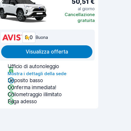
50,51 €
al giorno
Cancellazione
gratuita
8,0
Buona
Visualizza offerta
Ufficio di autonoleggio
Mostra i dettagli della sede
Deposito basso
Conferma immediata!
Chilometraggio illimitato
Paga adesso