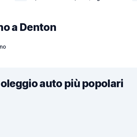
cino a Denton
rno
noleggio auto più popolari