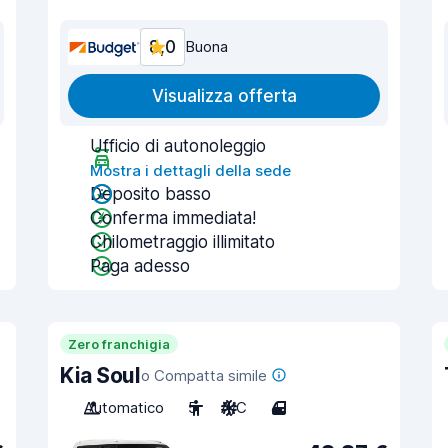
8,0
Buona
Visualizza offerta
Ufficio di autonoleggio
Mostra i dettagli della sede
Deposito basso
Conferma immediata!
Chilometraggio illimitato
Paga adesso
Zero franchigia
Kia Soul
o Compatta simile
Automatico
5
A/C
4