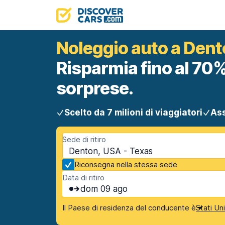
Noleggio auto a Den
Risparmia fino al 70%
sorprese.
Scelto da 7 milioni di viaggiatori
Ass
Sede di ritiro
Denton, USA - Texas
Riconsegna nella stessa sede
Data di ritiro
dom 09 ago
Il Paese di residenza del conducente è
Stati Un