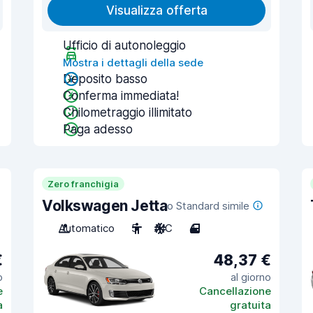
Visualizza offerta
Ufficio di autonoleggio
Mostra i dettagli della sede
Deposito basso
Conferma immediata!
Chilometraggio illimitato
Paga adesso
Zero franchigia
Volkswagen Jetta
o Standard simile
Automatico
5
A/C
4
€
48,37 €
o
al giorno
e
Cancellazione
a
gratuita