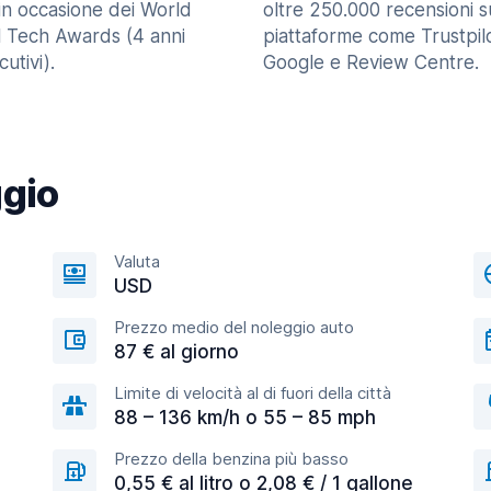
in occasione dei World
oltre 250.000 recensioni s
l Tech Awards (4 anni
piattaforme come Trustpilo
utivi).
Google e Review Centre.
ggio
Valuta
USD
Prezzo medio del noleggio auto
87 € al giorno
Limite di velocità al di fuori della città
88 – 136 km/h o 55 – 85 mph
Prezzo della benzina più basso
0,55 € al litro o 2,08 € / 1 gallone