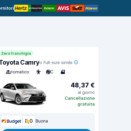
rnitori
Zero franchigia
Toyota Camry
o Full-size simile
Automatico
5
A/C
4
48,37 €
al giorno
Cancellazione
gratuita
8,0
Buona