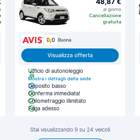
€
48,87 €
o
al giorno
e
Cancellazione
a
gratuita
8,0
Buona
Visualizza offerta
Ufficio di autonoleggio
Mostra i dettagli della sede
Deposito basso
Conferma immediata!
Chilometraggio illimitato
Paga adesso
Stai visualizzando 9 su 24 veicoli