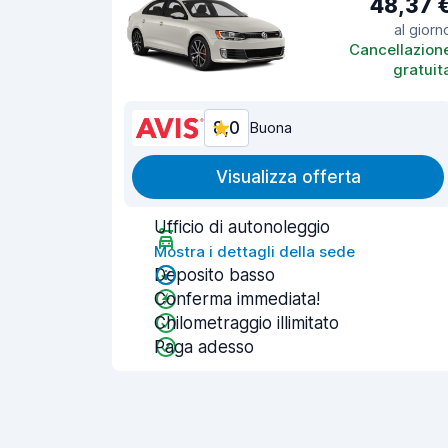
48,37 
al giorn
Cancellazion
gratuit
8,0
Buona
Visualizza offerta
Ufficio di autonoleggio
Mostra i dettagli della sede
Deposito basso
Conferma immediata!
Chilometraggio illimitato
Paga adesso