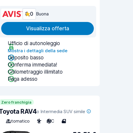
8,0
Buona
Visualizza offerta
Ufficio di autonoleggio
Mostra i dettagli della sede
Deposito basso
Conferma immediata!
Chilometraggio illimitato
Paga adesso
Zero franchigia
Toyota RAV4
o Intermedia SUV simile
Automatico
5
A/C
4