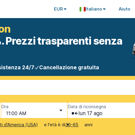
EUR
Italiano
Aiuto
ton
. Prezzi trasparenti senza
istenza 24/7
Cancellazione gratuita
Ora
Data di riconsegna
11:00 AM
lun 17 ago
e l'età è di
anni
iti d'America (USA)
30-65