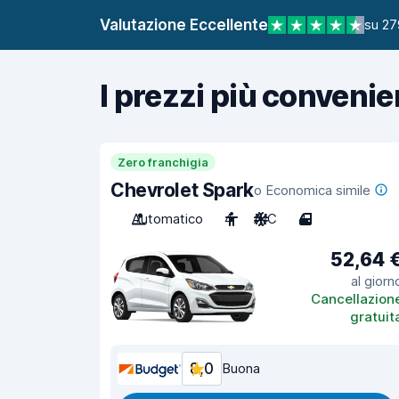
Valutazione Eccellente
su 27
I prezzi più convenie
Zero franchigia
Chevrolet Spark
o Economica simile
Automatico
4
A/C
4
52,64 
al giorn
Cancellazion
gratuit
8,0
Buona