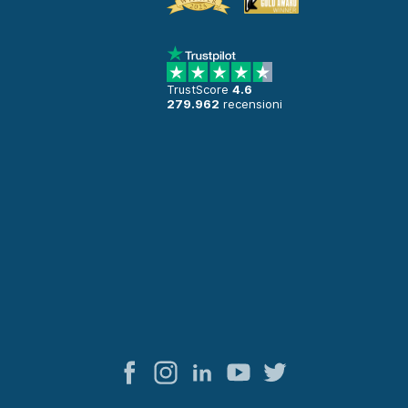
TrustScore
4.6
279.962
recensioni