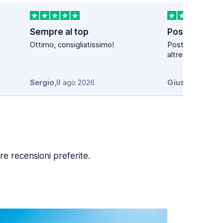
Sempre al top
Posti meravig
Ottimo, consigliatissimo!
Posti meraviglio
altrettanto fanta
Sergio
,
8 ago 2026
Giuseppe Can
re recensioni preferite.