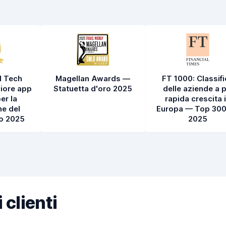
l Tech
Magellan Awards —
FT 1000: Classif
iore app
Statuetta d'oro 2025
delle aziende a p
er la
rapida crescita 
e del
Europa — Top 300
to 2025
2025
 clienti