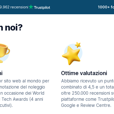
9.962 recensioni
1000+ fo
n noi?
i
Ottime valutazioni
ior sito web al mondo per
Abbiamo ricevuto un punt
enotazione del noleggio
combinato di 4,5 e un tota
in occasione dei World
oltre 250.000 recensioni s
l Tech Awards (4 anni
piattaforme come Trustpilo
utivi).
Google e Review Centre.