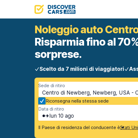
Noleggio auto Centr
Risparmia fino al 70%
sorprese.
Scelto da 7 milioni di viaggiatori
Ass
Sede di ritiro
Centro di Newberg, Newberg, USA - 
Riconsegna nella stessa sede
Data di ritiro
lun 10 ago
Il Paese di residenza del conducente è
Stati Un