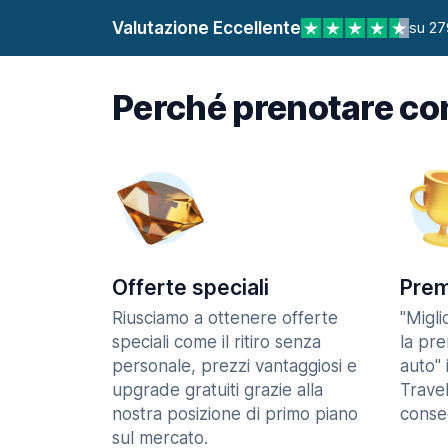
Valutazione Eccellente
su 27
Perché prenotare co
Offerte speciali
Prem
Riusciamo a ottenere offerte
"Migl
speciali come il ritiro senza
la pr
personale, prezzi vantaggiosi e
auto" 
upgrade gratuiti grazie alla
Trave
nostra posizione di primo piano
consec
sul mercato.