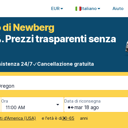
EUR
Italiano
Aiuto
o di Newberg
. Prezzi trasparenti senza
istenza 24/7
Cancellazione gratuita
Oregon
Ora
Data di riconsegna
11:00 AM
mar 18 ago
e l'età è di
anni
iti d'America (USA)
30-65