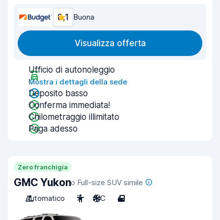
8,1
Buona
Visualizza offerta
Ufficio di autonoleggio
Mostra i dettagli della sede
Deposito basso
Conferma immediata!
Chilometraggio illimitato
Paga adesso
Zero franchigia
GMC Yukon
o Full-size SUV simile
Automatico
7
A/C
4