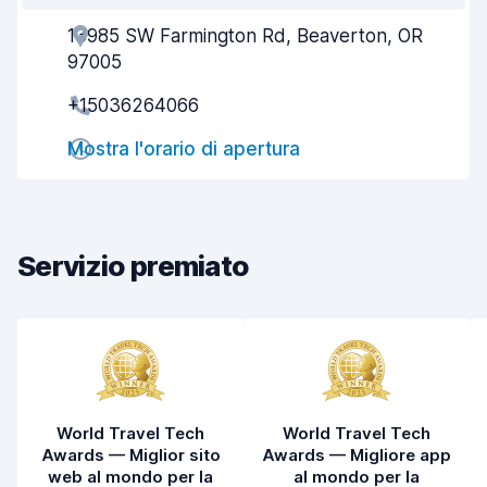
13985 SW Farmington Rd, Beaverton, OR
Gentilezza degli agenti
8,2
97005
Rapidità del ritiro
8,0
+15036264066
Rapidità della riconsegna
8,2
Mostra l'orario di apertura
Pulizia del veicolo
8,3
Condizioni dell'auto
8,4
Servizio premiato
World Travel Tech
World Travel Tech
Awards — Miglior sito
Awards — Migliore app
web al mondo per la
al mondo per la