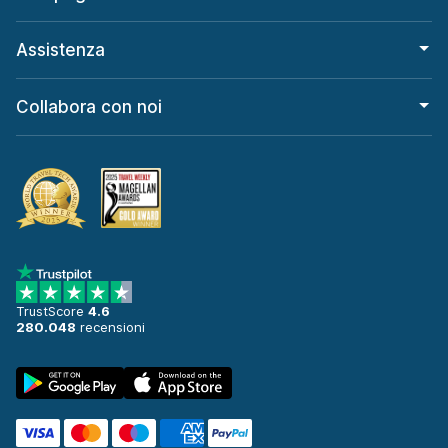
Assistenza
Collabora con noi
TrustScore
4.6
280.048
recensioni