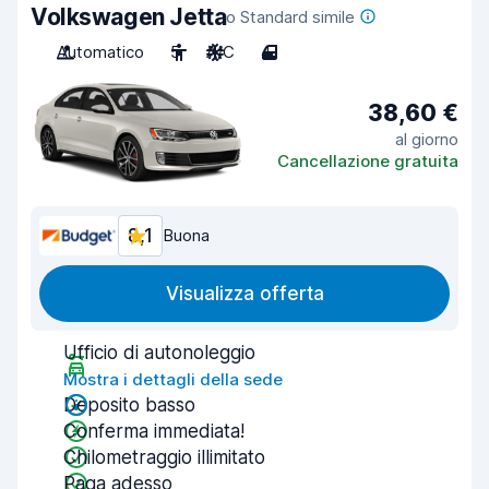
Volkswagen Jetta
o Standard simile
Automatico
5
A/C
4
38,60 €
al giorno
Cancellazione gratuita
8,1
Buona
Visualizza offerta
Ufficio di autonoleggio
Mostra i dettagli della sede
Deposito basso
Conferma immediata!
Chilometraggio illimitato
Paga adesso