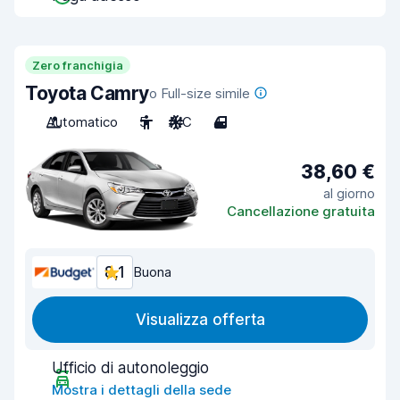
Zero franchigia
Toyota Camry
o Full-size simile
Automatico
5
A/C
4
38,60 €
al giorno
Cancellazione gratuita
8,1
Buona
Visualizza offerta
Ufficio di autonoleggio
Mostra i dettagli della sede