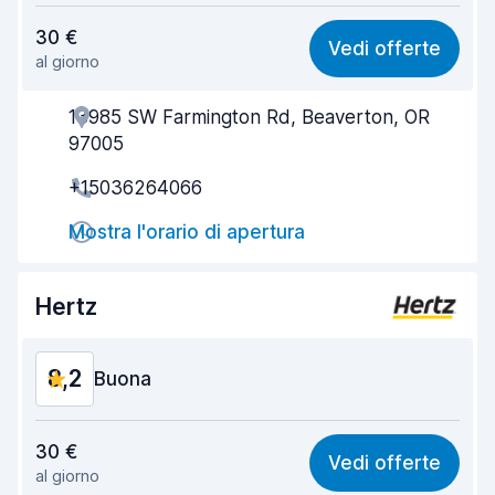
Rapporto qualità-prezzo
8,3
30 €
Vedi offerte
al giorno
Facile da trovare
8,2
13985 SW Farmington Rd, Beaverton, OR
Gentilezza degli agenti
8,3
97005
Rapidità del ritiro
8,0
+15036264066
Rapidità della riconsegna
8,2
Mostra l'orario di apertura
Pulizia del veicolo
8,7
Hertz
Condizioni dell'auto
8,6
8,2
Buona
Rapporto qualità-prezzo
8,1
30 €
Vedi offerte
al giorno
Facile da trovare
8,2