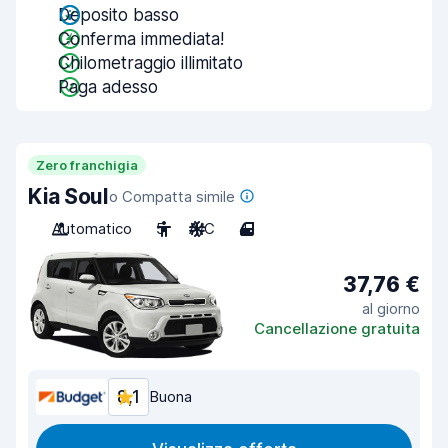
Deposito basso
Conferma immediata!
Chilometraggio illimitato
Paga adesso
Zero franchigia
Kia Soul
o Compatta simile
Automatico
5
A/C
4
37,76 €
al giorno
Cancellazione gratuita
8,1
Buona