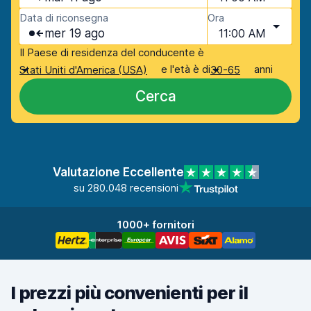
Data di riconsegna
Ora
mer 19 ago
11:00 AM
Il Paese di residenza del conducente è
e l'età è di
anni
Stati Uniti d'America (USA)
30-65
Cerca
Valutazione Eccellente
su 280.048 recensioni
1000+ fornitori
I prezzi più convenienti per il