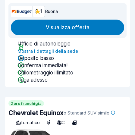
8,1
Buona
Visualizza offerta
Ufficio di autonoleggio
Mostra i dettagli della sede
Deposito basso
Conferma immediata!
Chilometraggio illimitato
Paga adesso
Zero franchigia
Chevrolet Equinox
o Standard SUV simile
Automatico
5
A/C
4