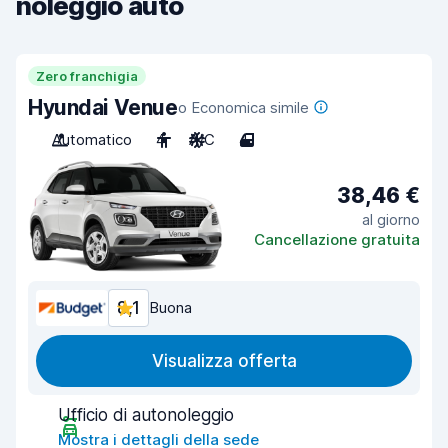
noleggio auto
Zero franchigia
Hyundai Venue
o Economica simile
Automatico
4
A/C
4
38,46 €
al giorno
Cancellazione gratuita
8,1
Buona
Visualizza offerta
Ufficio di autonoleggio
Mostra i dettagli della sede