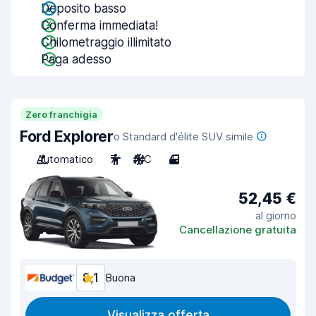
Deposito basso
Conferma immediata!
Chilometraggio illimitato
Paga adesso
Zero franchigia
Ford Explorer
o Standard d'élite SUV simile
Automatico
7
A/C
4
52,45 €
al giorno
Cancellazione gratuita
8,1
Buona
Visualizza offerta