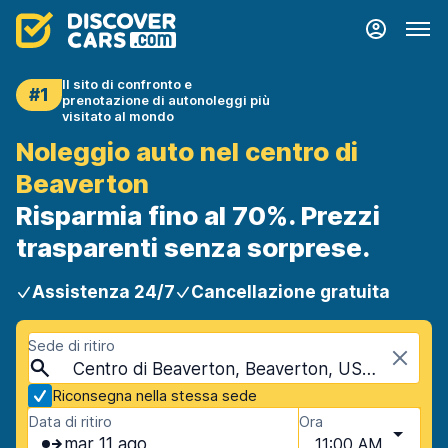
Il sito di confronto e
#1
prenotazione di autonoleggi più
visitato al mondo
Noleggio auto nel centro di
Beaverton
Risparmia fino al 70%. Prezzi
trasparenti senza sorprese.
Assistenza 24/7
Cancellazione gratuita
Sede di ritiro
Centro di Beaverton, Beaverton, USA - Oregon
Riconsegna nella stessa sede
Data di ritiro
Ora
mar 11 ago
11:00 AM