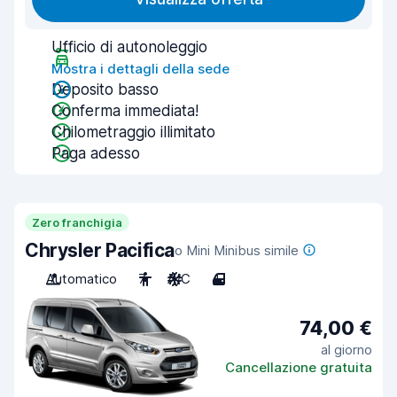
Ufficio di autonoleggio
Mostra i dettagli della sede
Deposito basso
Conferma immediata!
Chilometraggio illimitato
Paga adesso
Zero franchigia
Chrysler Pacifica
o Mini Minibus simile
Automatico
7
A/C
4
74,00 €
al giorno
Cancellazione gratuita