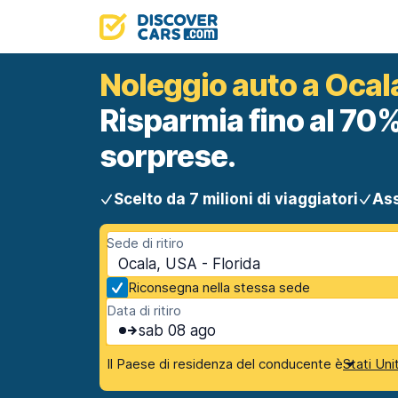
Noleggio auto a Ocal
Risparmia fino al 70%
sorprese.
Scelto da 7 milioni di viaggiatori
Ass
Sede di ritiro
Ocala, USA - Florida
Riconsegna nella stessa sede
Data di ritiro
sab 08 ago
Il Paese di residenza del conducente è
Stati Uni