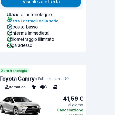
Visualizza offerta
Ufficio di autonoleggio
Mostra i dettagli della sede
Deposito basso
Conferma immediata!
Chilometraggio illimitato
Paga adesso
Zero franchigia
Toyota Camry
o Full-size simile
Automatico
5
A/C
4
41,59 €
al giorno
Cancellazione