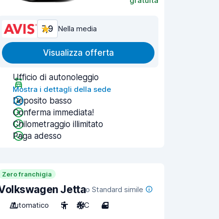
gratuita
7,9
Nella media
Visualizza offerta
Ufficio di autonoleggio
Mostra i dettagli della sede
Deposito basso
Conferma immediata!
Chilometraggio illimitato
Paga adesso
Zero franchigia
Volkswagen Jetta
o Standard simile
Automatico
5
A/C
4