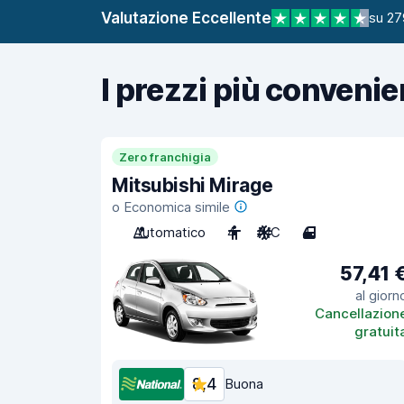
Valutazione Eccellente
su 27
I prezzi più convenie
Zero franchigia
Mitsubishi Mirage
o Economica simile
Automatico
4
A/C
4
57,41 
al giorn
Cancellazion
gratuit
8,4
Buona