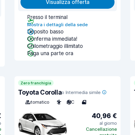
Visualizza offerta
Presso il terminal
Mostra i dettagli della sede
Deposito basso
Conferma immediata!
Chilometraggio illimitato
Paga una parte ora
Zero franchigia
Toyota Corolla
o Intermedia simile
Automatico
5
A/C
4
€
40,96 €
o
al giorno
e
Cancellazione