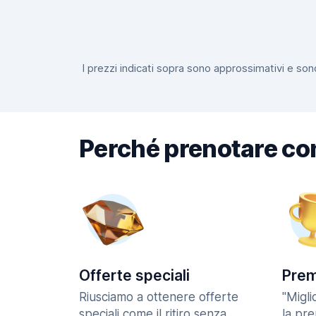
I prezzi indicati sopra sono approssimativi e sono
Perché prenotare co
Offerte speciali
Prem
Riusciamo a ottenere offerte
"Migl
speciali come il ritiro senza
la pr