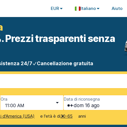
EUR
Italiano
Aiuto
a
. Prezzi trasparenti senza
istenza 24/7
Cancellazione gratuita
Ora
Data di riconsegna
11:00 AM
dom 16 ago
e l'età è di
anni
ti d'America (USA)
30-65