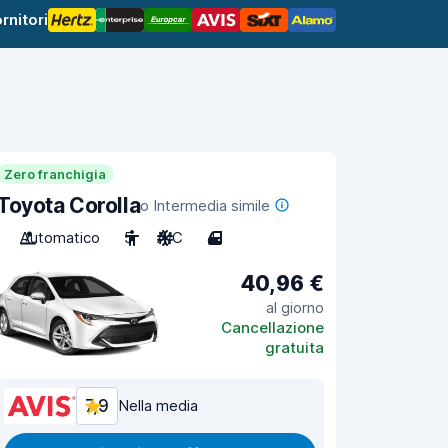
rnitori
Zero franchigia
Toyota Corolla
o Intermedia simile
Automatico
5
A/C
4
40,96 €
al giorno
Cancellazione
gratuita
7,9
Nella media