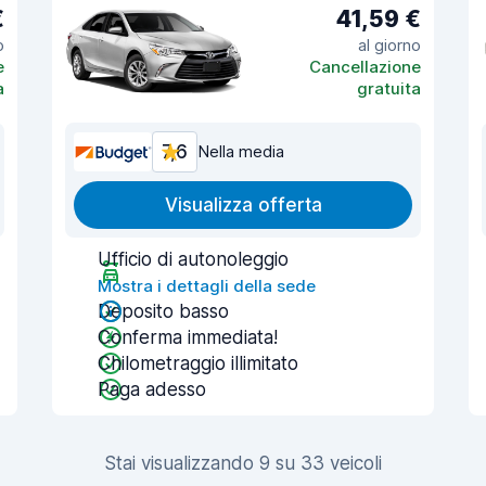
€
41,59 €
o
al giorno
e
Cancellazione
a
gratuita
7,6
Nella media
Visualizza offerta
Ufficio di autonoleggio
Mostra i dettagli della sede
Deposito basso
Conferma immediata!
Chilometraggio illimitato
Paga adesso
Stai visualizzando 9 su 33 veicoli