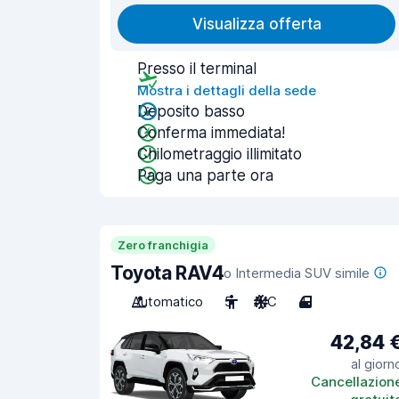
Visualizza offerta
Presso il terminal
Mostra i dettagli della sede
Deposito basso
Conferma immediata!
Chilometraggio illimitato
Paga una parte ora
Zero franchigia
Toyota RAV4
o Intermedia SUV simile
Automatico
5
A/C
4
42,84 
al giorn
Cancellazion