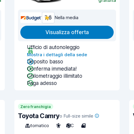
a
gratuita
7,6
Nella media
Visualizza offerta
Ufficio di autonoleggio
Mostra i dettagli della sede
Deposito basso
Conferma immediata!
Chilometraggio illimitato
Paga adesso
Zero franchigia
Toyota Camry
o Full-size simile
Automatico
5
A/C
4