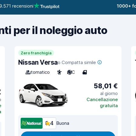
9.571 recensioni
1000+ fo
nti per il noleggio auto
Zero franchigia
Nissan Versa
o Compatta simile
Automatico
5
A/C
4
58,01 €
€
al giorno
o
Cancellazione
e
gratuita
a
8,4
Buona