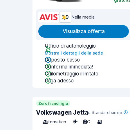
gratuit
7,9
Nella media
Visualizza offerta
Ufficio di autonoleggio
Mostra i dettagli della sede
Deposito basso
Conferma immediata!
Chilometraggio illimitato
Paga adesso
Zero franchigia
Volkswagen Jetta
o Standard simile
Automatico
5
A/C
4