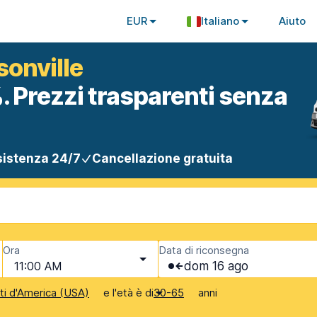
EUR
Italiano
Aiuto
sonville
. Prezzi trasparenti senza
istenza 24/7
Cancellazione gratuita
Ora
Data di riconsegna
11:00 AM
dom 16 ago
e l'età è di
anni
iti d'America (USA)
30-65