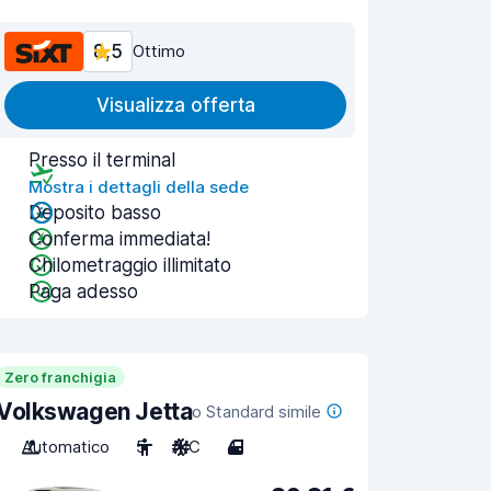
8,5
Ottimo
Visualizza offerta
Presso il terminal
Mostra i dettagli della sede
Deposito basso
Conferma immediata!
Chilometraggio illimitato
Paga adesso
Zero franchigia
Volkswagen Jetta
o Standard simile
Automatico
5
A/C
4