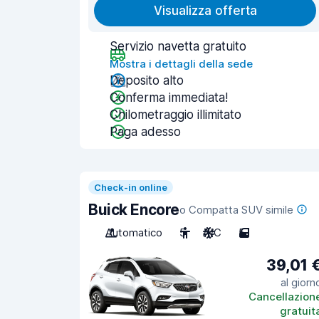
Visualizza offerta
Servizio navetta gratuito
Mostra i dettagli della sede
Deposito alto
Conferma immediata!
Chilometraggio illimitato
Paga adesso
Check-in online
Buick Encore
o Compatta SUV simile
Automatico
5
A/C
5
39,01 
al giorn
Cancellazion
gratuit