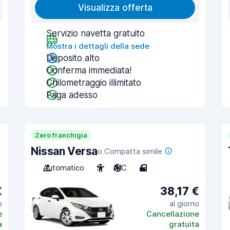
Visualizza offerta
Servizio navetta gratuito
Mostra i dettagli della sede
Deposito alto
Conferma immediata!
Chilometraggio illimitato
Paga adesso
Zero franchigia
Nissan Versa
o Compatta simile
Automatico
5
A/C
4
€
38,17 €
o
al giorno
e
Cancellazione
a
gratuita