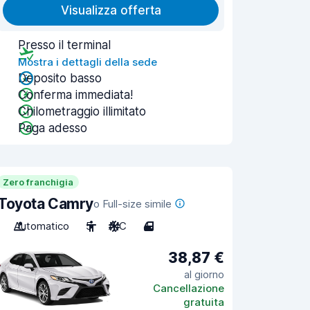
Visualizza offerta
Presso il terminal
Mostra i dettagli della sede
Deposito basso
Conferma immediata!
Chilometraggio illimitato
Paga adesso
Zero franchigia
Toyota Camry
o Full-size simile
Automatico
5
A/C
4
38,87 €
al giorno
Cancellazione
gratuita