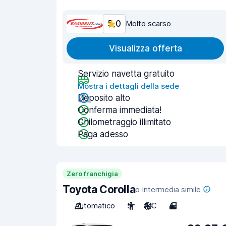
5,0
Molto scarso
Visualizza offerta
Servizio navetta gratuito
Mostra i dettagli della sede
Deposito alto
Conferma immediata!
Chilometraggio illimitato
Paga adesso
Zero franchigia
Toyota Corolla
o Intermedia simile
Automatico
5
A/C
4