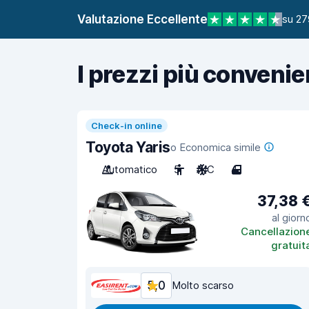
Valutazione Eccellente
su 27
I prezzi più convenie
Check-in online
Toyota Yaris
o Economica simile
Automatico
5
A/C
4
37,38 
al giorn
Cancellazion
gratuit
5,0
Molto scarso