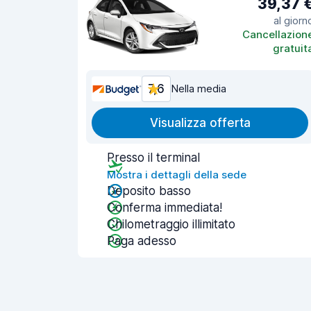
39,37 
al giorn
Cancellazion
gratuit
7,6
Nella media
Visualizza offerta
Presso il terminal
Mostra i dettagli della sede
Deposito basso
Conferma immediata!
Chilometraggio illimitato
Paga adesso