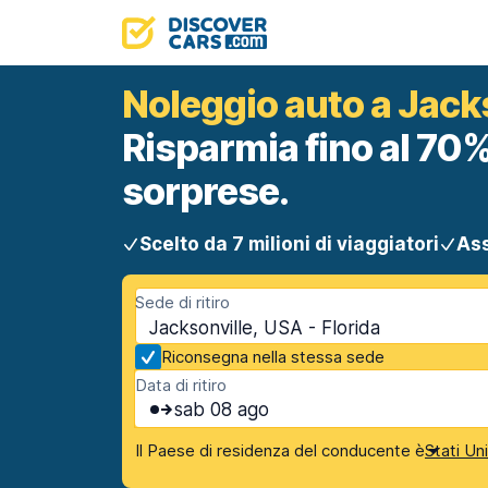
Noleggio auto a Jack
Risparmia fino al 70%
sorprese.
Scelto da 7 milioni di viaggiatori
Ass
Sede di ritiro
Jacksonville, USA - Florida
Riconsegna nella stessa sede
Data di ritiro
sab 08 ago
Il Paese di residenza del conducente è
Stati Un