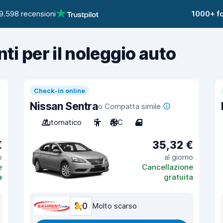
9.598 recensioni
1000+ fo
nti per il noleggio auto
Check-in online
Nissan Sentra
o Compatta simile
Automatico
5
A/C
4
€
35,32 €
o
al giorno
e
Cancellazione
a
gratuita
5,0
Molto scarso