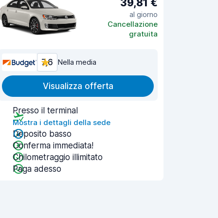
39,81 €
al giorno
Cancellazione
gratuita
7,6
Nella media
Visualizza offerta
Presso il terminal
Mostra i dettagli della sede
Deposito basso
Conferma immediata!
Chilometraggio illimitato
Paga adesso