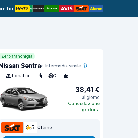
rnitori
Zero franchigia
Nissan Sentra
o Intermedia simile
Automatico
5
A/C
4
38,41 €
al giorno
Cancellazione
gratuita
8,5
Ottimo