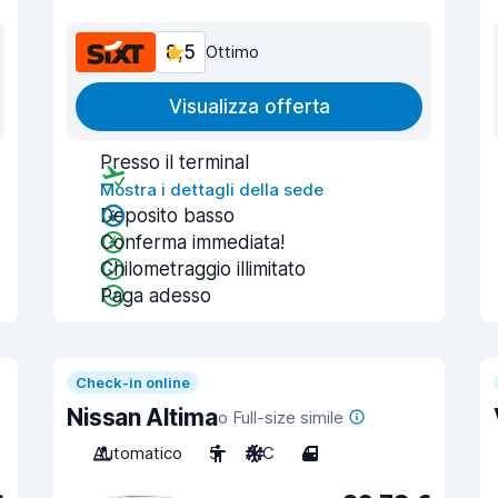
8,5
Ottimo
Visualizza offerta
Presso il terminal
Mostra i dettagli della sede
Deposito basso
Conferma immediata!
Chilometraggio illimitato
Paga adesso
Check-in online
Nissan Altima
o Full-size simile
Automatico
5
A/C
4