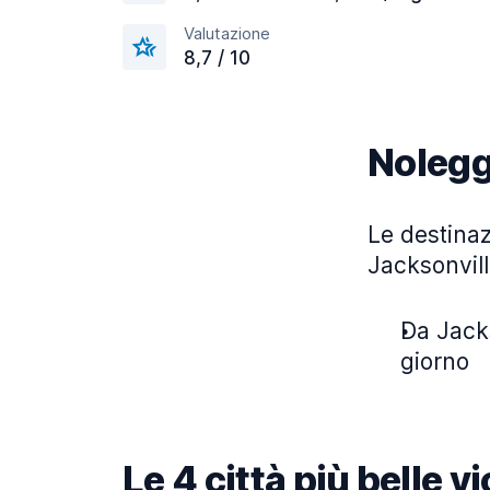
Valutazione
8,7 / 10
Nolegg
Le destinaz
Jacksonvill
Da Jacks
giorno
Le 4 città più belle v