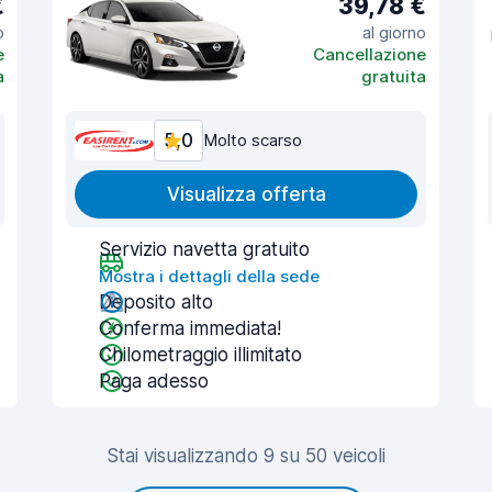
€
39,78 €
o
al giorno
e
Cancellazione
a
gratuita
5,0
Molto scarso
Visualizza offerta
Servizio navetta gratuito
Mostra i dettagli della sede
Deposito alto
Conferma immediata!
Chilometraggio illimitato
Paga adesso
Stai visualizzando 9 su 50 veicoli