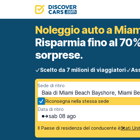
Noleggio auto a Mia
Risparmia fino al 70%
sorprese.
Scelto da 7 milioni di viaggiatori
Ass
Sede di ritiro
Baia di Miami Beach Bayshore, Miami Be
Riconsegna nella stessa sede
Data di ritiro
sab 08 ago
Il Paese di residenza del conducente è
Stati Uni