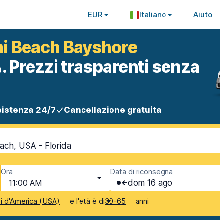
EUR
Italiano
Aiuto
mi Beach Bayshore
. Prezzi trasparenti senza
istenza 24/7
Cancellazione gratuita
ach, USA - Florida
Ora
Data di riconsegna
11:00 AM
dom 16 ago
e l'età è di
anni
ti d'America (USA)
30-65