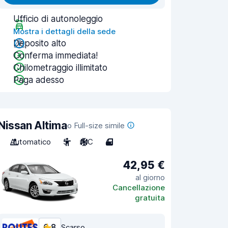
Ufficio di autonoleggio
Mostra i dettagli della sede
Deposito alto
Conferma immediata!
Chilometraggio illimitato
Paga adesso
Nissan Altima
o Full-size simile
Automatico
5
A/C
4
42,95 €
al giorno
Cancellazione
gratuita
6,8
Scarso