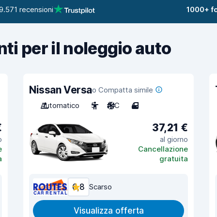
9.571 recensioni
1000+ fo
nti per il noleggio auto
Nissan Versa
o Compatta simile
Automatico
5
A/C
4
€
37,21 €
o
al giorno
e
Cancellazione
a
gratuita
6,8
Scarso
Visualizza offerta