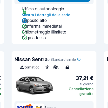
Ufficio di autonoleggio
Mostra i dettagli della sede
Deposito alto
Conferma immediata!
Chilometraggio illimitato
Paga adesso
Nissan Sentra
o Standard simile
Automatico
5
A/C
4
€
37,21 €
o
al giorno
e
Cancellazione
a
gratuita
6,8
Scarso