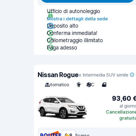
Ufficio di autonoleggio
Mostra i dettagli della sede
Deposito alto
Conferma immediata!
Chilometraggio illimitato
Paga adesso
Nissan Rogue
o Intermedia SUV simile
Automatico
5
A/C
4
93,60 
al giorn
Cancellazion
gratuit
6,8
Scarso