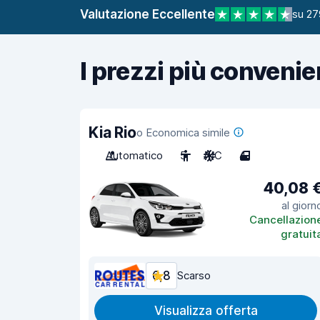
Valutazione Eccellente
su 27
I prezzi più convenie
Kia Rio
o Economica simile
Automatico
5
A/C
4
40,08 
al giorn
Cancellazion
gratuit
6,8
Scarso
Visualizza offerta