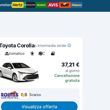
rnitori
Toyota Corolla
o Intermedia simile
Automatico
5
A/C
4
37,21 €
al giorno
Cancellazione
gratuita
6,8
Scarso
Visualizza offerta