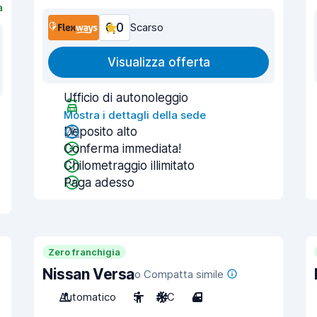
a
6,0
Scarso
Visualizza offerta
Ufficio di autonoleggio
Mostra i dettagli della sede
Deposito alto
Conferma immediata!
Chilometraggio illimitato
Paga adesso
Zero franchigia
Nissan Versa
o Compatta simile
Automatico
5
A/C
4