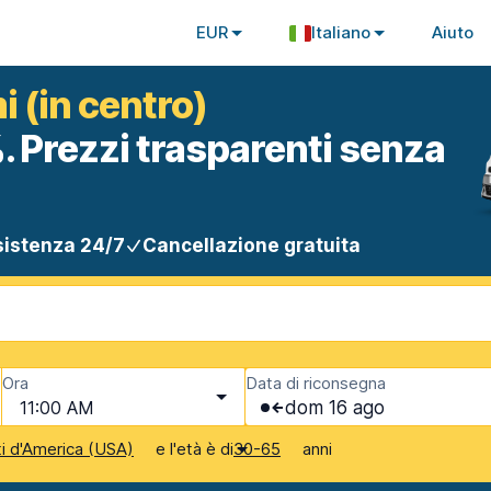
EUR
Italiano
Aiuto
 (in centro)
. Prezzi trasparenti senza
istenza 24/7
Cancellazione gratuita
Ora
Data di riconsegna
11:00 AM
dom 16 ago
e l'età è di
anni
ti d'America (USA)
30-65