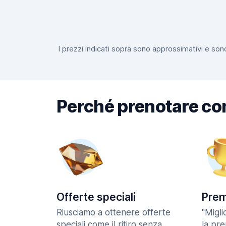
I prezzi indicati sopra sono approssimativi e sono
Perché prenotare co
Offerte speciali
Prem
Riusciamo a ottenere offerte
"Migl
speciali come il ritiro senza
la pr