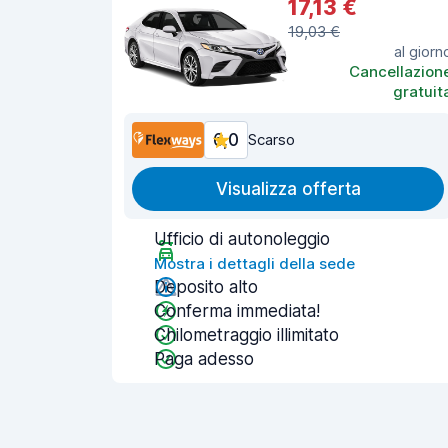
17,13 €
19,03 €
al giorn
Cancellazion
gratuit
6,0
Scarso
Visualizza offerta
Ufficio di autonoleggio
Mostra i dettagli della sede
Deposito alto
Conferma immediata!
Chilometraggio illimitato
Paga adesso