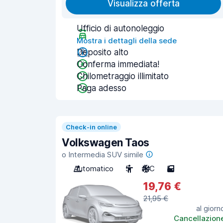
Visualizza offerta
Ufficio di autonoleggio
Mostra i dettagli della sede
Deposito alto
Conferma immediata!
Chilometraggio illimitato
Paga adesso
Check-in online
Volkswagen Taos
o Intermedia SUV simile
Automatico
5
A/C
5
19,76 €
21,95 €
al giorn
Cancellazion