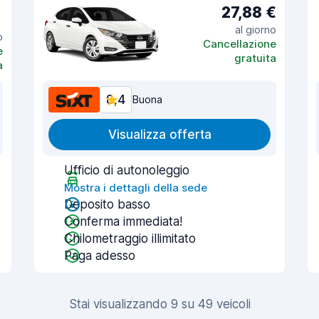
27,88 €
al giorno
o
Cancellazione
e
gratuita
a
8,4
Buona
Visualizza offerta
Ufficio di autonoleggio
Mostra i dettagli della sede
Deposito basso
Conferma immediata!
Chilometraggio illimitato
Paga adesso
Stai visualizzando 9 su 49 veicoli