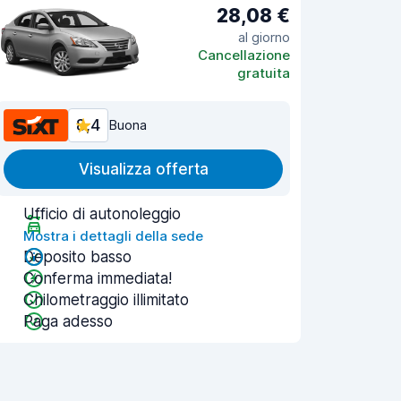
28,08 €
al giorno
Cancellazione
gratuita
8,4
Buona
Visualizza offerta
Ufficio di autonoleggio
Mostra i dettagli della sede
Deposito basso
Conferma immediata!
Chilometraggio illimitato
Paga adesso