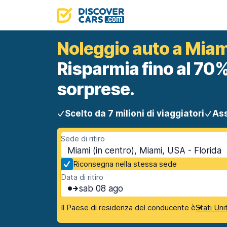
Noleggio auto a Miami
Risparmia fino al 70%
sorprese.
Scelto da 7 milioni di viaggiatori
Ass
Sede di ritiro
Miami (in centro), Miami, USA - Florida
Riconsegna nella stessa sede
Data di ritiro
sab 08 ago
Il Paese di residenza del conducente è
Stati Uni