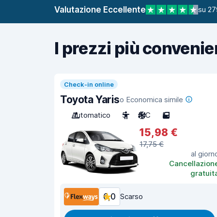
Valutazione Eccellente
su 27
I prezzi più convenie
Check-in online
Toyota Yaris
o Economica simile
Automatico
5
A/C
5
15,98 €
17,75 €
al giorn
Cancellazion
gratuit
6,0
Scarso