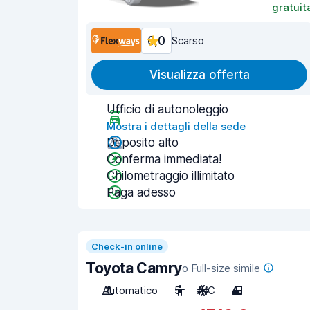
gratuit
6,0
Scarso
Visualizza offerta
Ufficio di autonoleggio
Mostra i dettagli della sede
Deposito alto
Conferma immediata!
Chilometraggio illimitato
Paga adesso
Check-in online
Toyota Camry
o Full-size simile
Automatico
5
A/C
4