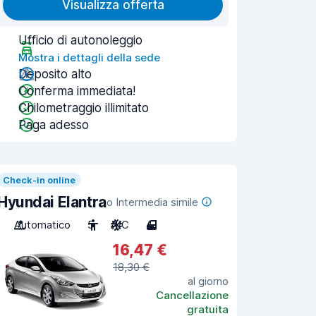
Visualizza offerta
Ufficio di autonoleggio
Mostra i dettagli della sede
Deposito alto
Conferma immediata!
Chilometraggio illimitato
Paga adesso
Check-in online
Hyundai Elantra
o Intermedia simile
Automatico
5
A/C
4
16,47 €
18,30 €
al giorno
Cancellazione
gratuita