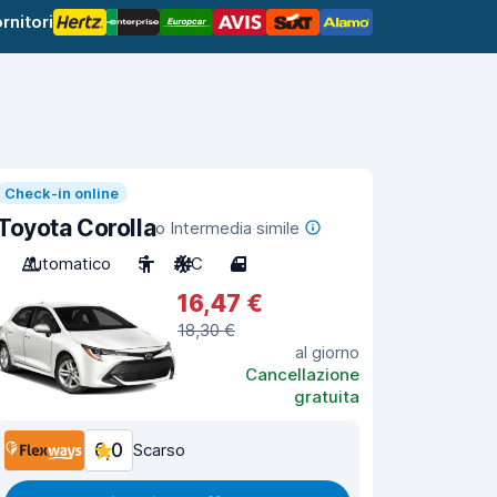
rnitori
Check-in online
Toyota Corolla
o Intermedia simile
Automatico
5
A/C
4
16,47 €
18,30 €
al giorno
Cancellazione
gratuita
6,0
Scarso