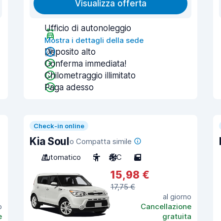
Visualizza offerta
Ufficio di autonoleggio
Mostra i dettagli della sede
Deposito alto
Conferma immediata!
Chilometraggio illimitato
Paga adesso
Check-in online
Kia Soul
o Compatta simile
Automatico
5
A/C
5
15,98 €
17,75 €
al giorno
o
Cancellazione
e
gratuita