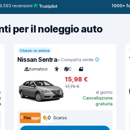
9.593 recensioni
1000+ fo
nti per il noleggio auto
Check-in online
Nissan Sentra
o Compatta simile
Automatico
5
A/C
4
15,98 €
17,75 €
o
al giorno
e
Cancellazione
a
gratuita
6,0
Scarso