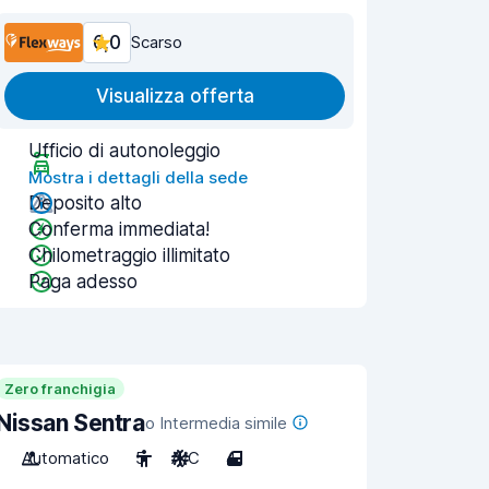
6,0
Scarso
Visualizza offerta
Ufficio di autonoleggio
Mostra i dettagli della sede
Deposito alto
Conferma immediata!
Chilometraggio illimitato
Paga adesso
Zero franchigia
Nissan Sentra
o Intermedia simile
Automatico
5
A/C
4