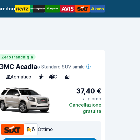
rnitori
Zero franchigia
GMC Acadia
o Standard SUV simile
Automatico
7
A/C
4
37,40 €
al giorno
Cancellazione
gratuita
8,6
Ottimo