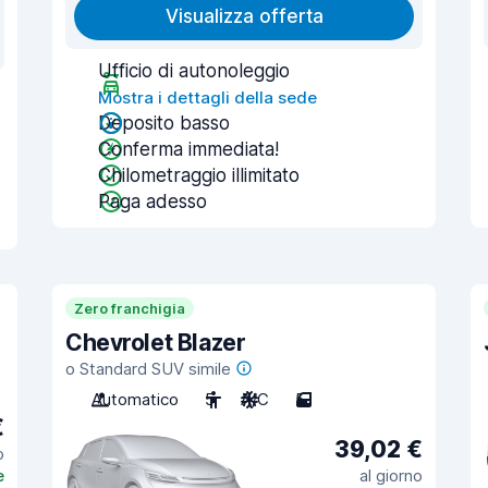
Visualizza offerta
Ufficio di autonoleggio
Mostra i dettagli della sede
Deposito basso
Conferma immediata!
Chilometraggio illimitato
Paga adesso
Zero franchigia
Chevrolet Blazer
o Standard SUV simile
Automatico
5
A/C
5
€
39,02 €
o
e
al giorno