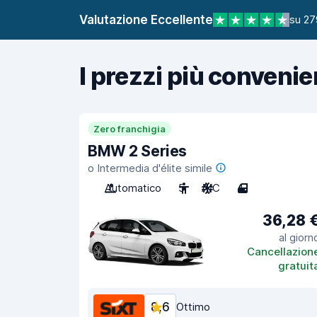
Valutazione Eccellente
su 27
I prezzi più convenie
Zero franchigia
BMW 2 Series
o Intermedia d'élite simile
Automatico
5
A/C
4
36,28 
al giorn
Cancellazion
gratuit
8,6
Ottimo