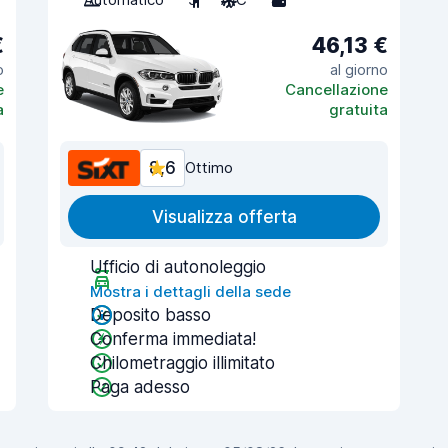
€
46,13 €
o
al giorno
e
Cancellazione
a
gratuita
8,6
Ottimo
Visualizza offerta
Ufficio di autonoleggio
Mostra i dettagli della sede
Deposito basso
Conferma immediata!
Chilometraggio illimitato
Paga adesso