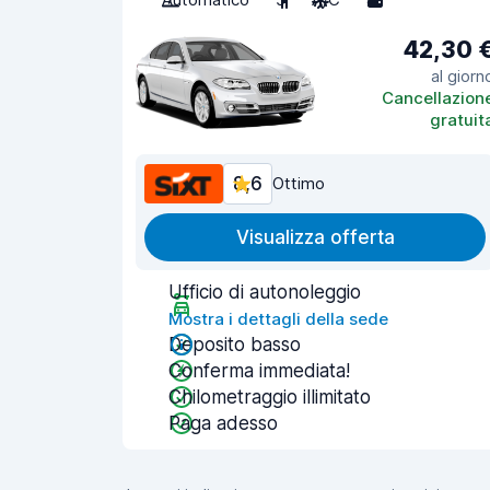
42,30 
al giorn
Cancellazion
gratuit
8,6
Ottimo
Visualizza offerta
Ufficio di autonoleggio
Mostra i dettagli della sede
Deposito basso
Conferma immediata!
Chilometraggio illimitato
Paga adesso