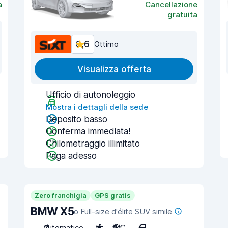
a
Cancellazione
gratuita
8,6
Ottimo
Visualizza offerta
Ufficio di autonoleggio
Mostra i dettagli della sede
Deposito basso
Conferma immediata!
Chilometraggio illimitato
Paga adesso
Zero franchigia
GPS gratis
BMW X5
o Full-size d'élite SUV simile
Automatico
5
A/C
4