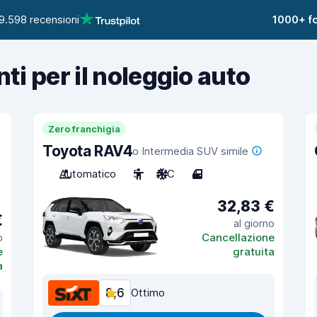
9.598 recensioni
1000+ fo
nti per il noleggio auto
Zero franchigia
Toyota RAV4
o Intermedia SUV simile
Automatico
5
A/C
4
32,83 €
€
al giorno
o
Cancellazione
e
gratuita
a
8,6
Ottimo