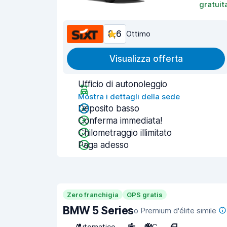
gratuit
8,6
Ottimo
Visualizza offerta
Ufficio di autonoleggio
Mostra i dettagli della sede
Deposito basso
Conferma immediata!
Chilometraggio illimitato
Paga adesso
Zero franchigia
GPS gratis
BMW 5 Series
o Premium d'élite simile
Automatico
5
A/C
4