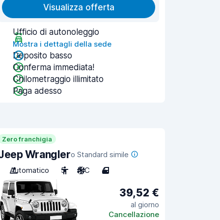
Visualizza offerta
Ufficio di autonoleggio
Mostra i dettagli della sede
Deposito basso
Conferma immediata!
Chilometraggio illimitato
Paga adesso
Zero franchigia
Jeep Wrangler
o Standard simile
Automatico
5
A/C
4
39,52 €
al giorno
Cancellazione