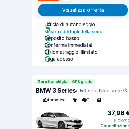
Visualizza offerta
Ufficio di autonoleggio
Mostra i dettagli della sede
Deposito basso
Conferma immediata!
Chilometraggio illimitato
Paga adesso
Zero franchigia
GPS gratis
BMW 3 Series
o Full-size d'élite simile
Automatico
5
A/C
4
37,96 
al giorn
Cancellazion