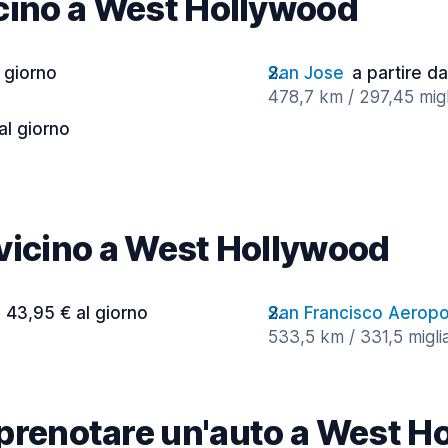
vicino a West Hollywood
l giorno
San Jose
a partire da
478,7 km / 297,45 migl
al giorno
à vicino a West Hollywood
a 43,95 € al giorno
San Francisco Aeropo
533,5 km / 331,5 miglia
renotare un'auto a West H