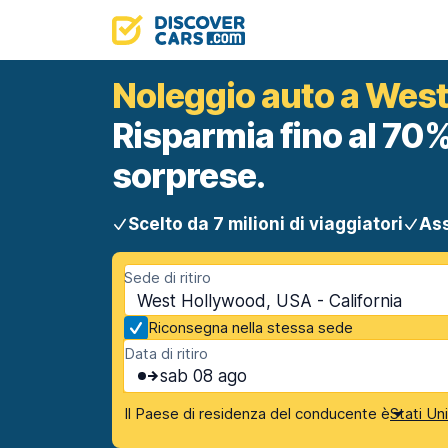
Noleggio auto a Wes
Risparmia fino al 70%
sorprese.
Scelto da 7 milioni di viaggiatori
Ass
Sede di ritiro
West Hollywood, USA - California
Riconsegna nella stessa sede
Data di ritiro
sab 08 ago
Il Paese di residenza del conducente è
Stati Un