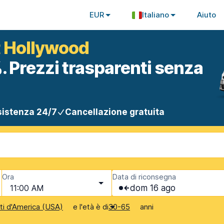
EUR
Italiano
Aiuto
t Hollywood
. Prezzi trasparenti senza
istenza 24/7
Cancellazione gratuita
Ora
Data di riconsegna
11:00 AM
dom 16 ago
e l'età è di
anni
iti d'America (USA)
30-65