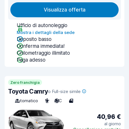
Visualizza offerta
Ufficio di autonoleggio
Mostra i dettagli della sede
Deposito basso
Conferma immediata!
Chilometraggio illimitato
Paga adesso
Zero franchigia
Toyota Camry
o Full-size simile
Automatico
5
A/C
4
40,96 €
al giorno