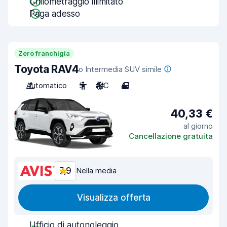
Chilometraggio illimitato
Paga adesso
Zero franchigia
Toyota RAV4
o Intermedia SUV simile
Automatico
5
A/C
4
40,33 €
al giorno
Cancellazione gratuita
7,9
Nella media
Visualizza offerta
Ufficio di autonoleggio