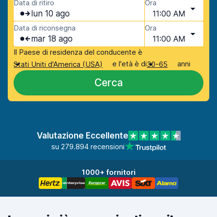
Data di ritiro
Ora
lun 10 ago
11:00 AM
Data di riconsegna
Ora
mar 18 ago
11:00 AM
Il Paese di residenza del conducente è
e l'età è di
anni
Stati Uniti d'America (USA)
30-65
Cerca
Valutazione Eccellente
su 279.894 recensioni
1000+ fornitori