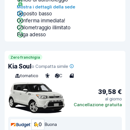
Mostra i dettagli della sede
Deposito basso
Conferma immediata!
Chilometraggio illimitato
Paga adesso
Zero franchigia
Kia Soul
o Compatta simile
Automatico
5
A/C
4
39,58 €
al giorno
Cancellazione gratuita
8,0
Buona