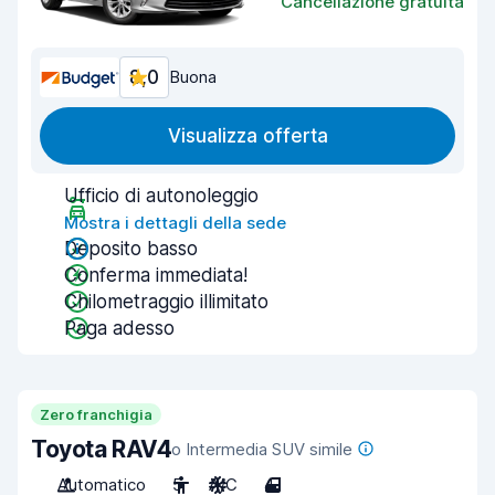
Cancellazione gratuita
8,0
Buona
Visualizza offerta
Ufficio di autonoleggio
Mostra i dettagli della sede
Deposito basso
Conferma immediata!
Chilometraggio illimitato
Paga adesso
Zero franchigia
Toyota RAV4
o Intermedia SUV simile
Automatico
5
A/C
4