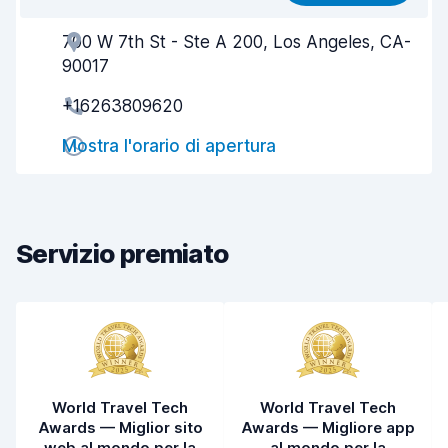
700 W 7th St - Ste A 200, Los Angeles, CA-
Gentilezza degli agenti
7,6
90017
Rapidità del ritiro
8,0
+16263809620
Rapidità della riconsegna
8,2
Mostra l'orario di apertura
Pulizia del veicolo
7,7
Condizioni dell'auto
8,0
Servizio premiato
World Travel Tech
World Travel Tech
Awards — Miglior sito
Awards — Migliore app
web al mondo per la
al mondo per la