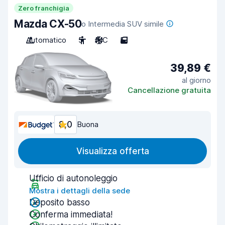
Zero franchigia
Mazda CX-50
o Intermedia SUV simile
Automatico
5
A/C
5
39,89 €
al giorno
Cancellazione gratuita
8,0
Buona
Visualizza offerta
Ufficio di autonoleggio
Mostra i dettagli della sede
Deposito basso
Conferma immediata!