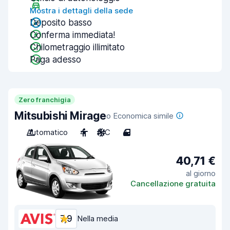
Mostra i dettagli della sede
Deposito basso
Conferma immediata!
Chilometraggio illimitato
Paga adesso
Zero franchigia
Mitsubishi Mirage
o Economica simile
Automatico
4
A/C
4
40,71 €
al giorno
Cancellazione gratuita
7,9
Nella media