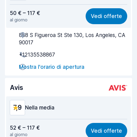
Rapporto qualità-prezzo
7,7
50 € – 117 €
Vedi offerte
al giorno
Facile da trovare
8,2
888 S Figueroa St Ste 130, Los Angeles, CA
Gentilezza degli agenti
7,5
90017
Rapidità del ritiro
8,0
+12135538867
Rapidità della riconsegna
8,2
Mostra l'orario di apertura
Pulizia del veicolo
8,0
Avis
Condizioni dell'auto
8,1
7,9
Nella media
Rapporto qualità-prezzo
7,7
52 € – 117 €
Vedi offerte
al giorno
Facile da trovare
8,2