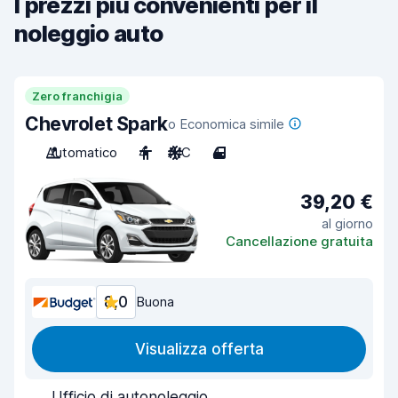
I prezzi più convenienti per il
noleggio auto
Zero franchigia
Chevrolet Spark
o Economica simile
Automatico
4
A/C
4
39,20 €
al giorno
Cancellazione gratuita
8,0
Buona
Visualizza offerta
Ufficio di autonoleggio