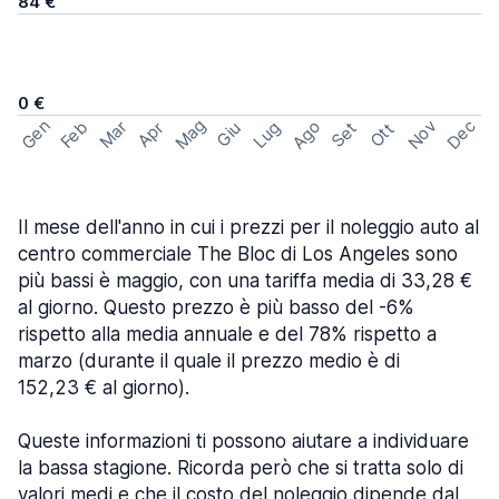
84 €
0 €
Mag
Gen
Ago
Nov
Dec
Feb
Mar
Lug
Apr
Set
Giu
Ott
Il mese dell'anno in cui i prezzi per il noleggio auto al
centro commerciale The Bloc di Los Angeles sono
più bassi è maggio, con una tariffa media di 33,28 €
al giorno. Questo prezzo è più basso del -6%
rispetto alla media annuale e del 78% rispetto a
marzo (durante il quale il prezzo medio è di
152,23 € al giorno).
Queste informazioni ti possono aiutare a individuare
la bassa stagione. Ricorda però che si tratta solo di
valori medi e che il costo del noleggio dipende dal