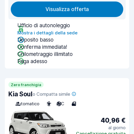
Visualizza offerta
Ufficio di autonoleggio
Mostra i dettagli della sede
Deposito basso
Conferma immediata!
Chilometraggio illimitato
Paga adesso
Zero franchigia
Kia Soul
o Compatta simile
Automatico
5
A/C
4
40,96 €
al giorno
Cancellazione gratuita