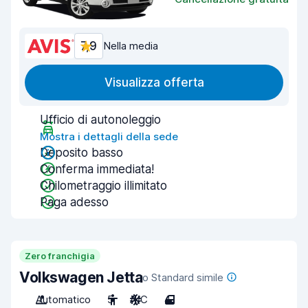
7,9
Nella media
Visualizza offerta
Ufficio di autonoleggio
Mostra i dettagli della sede
Deposito basso
Conferma immediata!
Chilometraggio illimitato
Paga adesso
Zero franchigia
Volkswagen Jetta
o Standard simile
Automatico
5
A/C
4