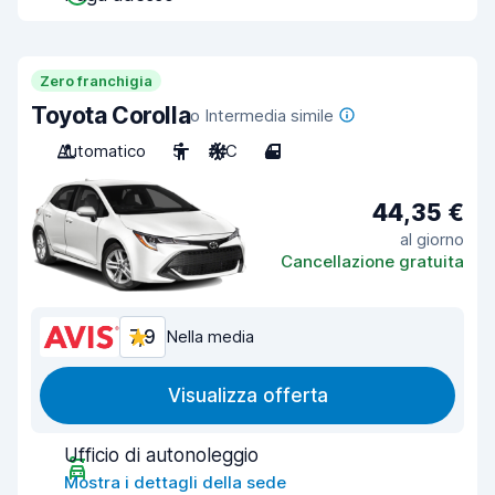
Zero franchigia
Toyota Corolla
o Intermedia simile
Automatico
5
A/C
4
44,35 €
al giorno
Cancellazione gratuita
7,9
Nella media
Visualizza offerta
Ufficio di autonoleggio
Mostra i dettagli della sede