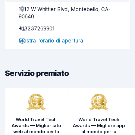
1212 W Whittier Blvd, Montebello, CA-
Gentilezza degli agenti
7,6
90640
Rapidità del ritiro
8,0
+13237269901
Rapidità della riconsegna
8,2
Mostra l'orario di apertura
Pulizia del veicolo
7,7
Condizioni dell'auto
8,0
Servizio premiato
World Travel Tech
World Travel Tech
Awards — Miglior sito
Awards — Migliore app
web al mondo per la
al mondo per la