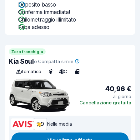
Deposito basso
Conferma immediata!
Chilometraggio illimitato
Paga adesso
Zero franchigia
Kia Soul
o Compatta simile
Automatico
5
A/C
4
40,96 €
al giorno
Cancellazione gratuita
7,9
Nella media