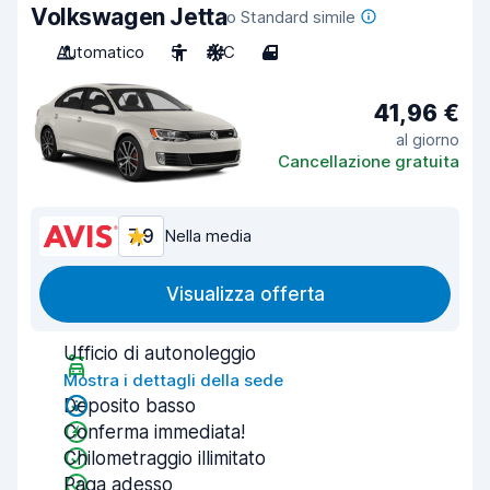
Volkswagen Jetta
o Standard simile
Automatico
5
A/C
4
41,96 €
al giorno
Cancellazione gratuita
7,9
Nella media
Visualizza offerta
Ufficio di autonoleggio
Mostra i dettagli della sede
Deposito basso
Conferma immediata!
Chilometraggio illimitato
Paga adesso