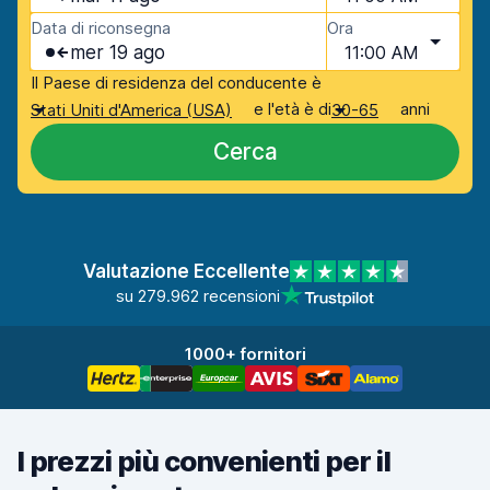
Data di riconsegna
Ora
mer 19 ago
11:00 AM
Il Paese di residenza del conducente è
e l'età è di
anni
Stati Uniti d'America (USA)
30-65
Cerca
Valutazione Eccellente
su 279.962 recensioni
1000+ fornitori
I prezzi più convenienti per il