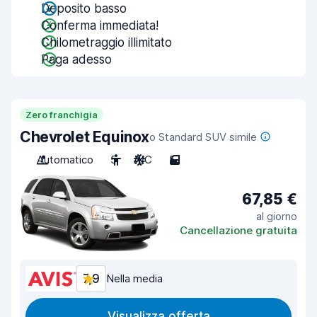
Deposito basso
Conferma immediata!
Chilometraggio illimitato
Paga adesso
Zero franchigia
Chevrolet Equinox
o Standard SUV simile
Automatico
5
A/C
5
67,85 €
al giorno
Cancellazione gratuita
7,9
Nella media
Visualizza offerta