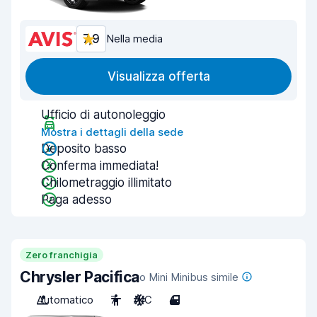
7,9
Nella media
Visualizza offerta
Ufficio di autonoleggio
Mostra i dettagli della sede
Deposito basso
Conferma immediata!
Chilometraggio illimitato
Paga adesso
Zero franchigia
Chrysler Pacifica
o Mini Minibus simile
Automatico
7
A/C
4