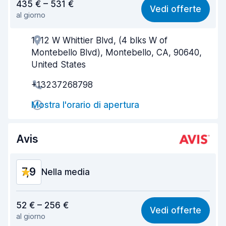
435 € – 531 €
Vedi offerte
al giorno
Facile da trovare
8,2
1212 W Whittier Blvd, (4 blks W of
Gentilezza degli agenti
7,5
Montebello Blvd), Montebello, CA, 90640,
Rapidità del ritiro
8,0
United States
+13237268798
Rapidità della riconsegna
8,2
Mostra l'orario di apertura
Pulizia del veicolo
8,0
Condizioni dell'auto
8,1
Avis
7,9
Nella media
Rapporto qualità-prezzo
7,7
52 € – 256 €
Vedi offerte
al giorno
Facile da trovare
8,2