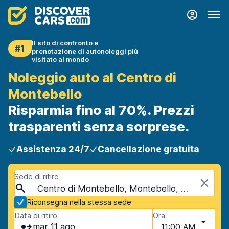
Il sito di confronto e
#1
prenotazione di autonoleggi più
visitato al mondo
Noleggio auto al Centro di
Montebello
Risparmia fino al 70%. Prezzi
trasparenti senza sorprese.
Assistenza 24/7
Cancellazione gratuita
Sede di ritiro
Centro di Montebello, Montebello, USA - California
Riconsegna nella stessa sede
Data di ritiro
Ora
mar 11 ago
11:00 AM