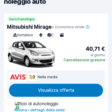
noleggio auto
Zero franchigia
Mitsubishi Mirage
o Economica simile
Automatico
4
A/C
4
40,71 €
al giorno
Cancellazione gratuita
7,9
Nella media
Visualizza offerta
Ufficio di autonoleggio
Mostra i dettagli della sede