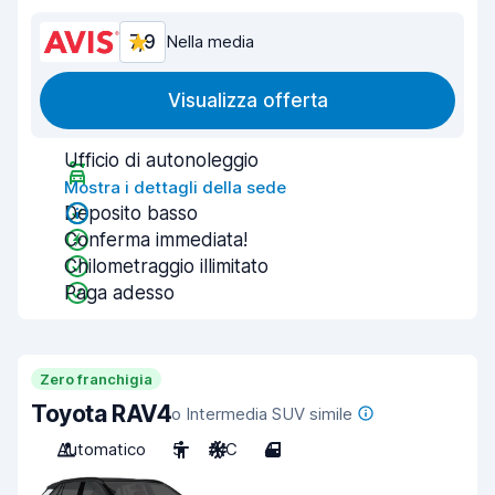
7,9
Nella media
Visualizza offerta
Ufficio di autonoleggio
Mostra i dettagli della sede
Deposito basso
Conferma immediata!
Chilometraggio illimitato
Paga adesso
Zero franchigia
Toyota RAV4
o Intermedia SUV simile
Automatico
5
A/C
4