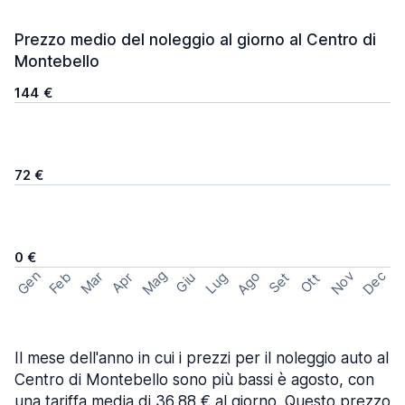
Prezzo medio del noleggio al giorno al Centro di
Montebello
144 €
72 €
0 €
Mag
Gen
Ago
Nov
Dec
Feb
Mar
Lug
Apr
Set
Giu
Ott
Il mese dell'anno in cui i prezzi per il noleggio auto al
Centro di Montebello sono più bassi è agosto, con
una tariffa media di 36,88 € al giorno. Questo prezzo