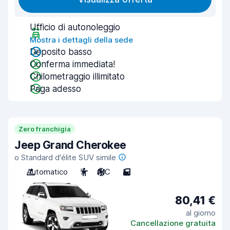
Ufficio di autonoleggio
Mostra i dettagli della sede
Deposito basso
Conferma immediata!
Chilometraggio illimitato
Paga adesso
Zero franchigia
Jeep Grand Cherokee
o Standard d'élite SUV simile
Automatico
7
A/C
5
80,41 €
al giorno
Cancellazione gratuita