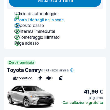
Visualizza offerta
Ufficio di autonoleggio
Mostra i dettagli della sede
Deposito basso
Conferma immediata!
Chilometraggio illimitato
Paga adesso
Zero franchigia
Toyota Camry
o Full-size simile
Automatico
5
A/C
4
41,96 €
al giorno
Cancellazione gratuita