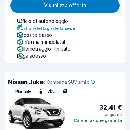
Visualizza offerta
Ufficio di autonoleggio
Mostra i dettagli della sede
Deposito basso
Conferma immediata!
Chilometraggio illimitato
Paga adesso
Nissan Juke
o Compatta SUV simile
Manuale
5
A/C
5
32,41 €
al giorno
Cancellazione gratuita