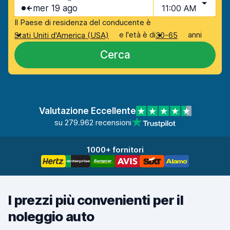
mer 19 ago
11:00 AM
Il Paese di residenza del conducente è
e l'età è di
anni
Stati Uniti d'America (USA)
30-65
Cerca
Valutazione Eccellente
su 279.962 recensioni
1000+ fornitori
I prezzi più convenienti per il
noleggio auto