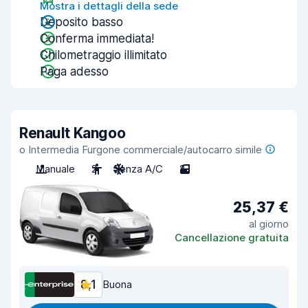
Mostra i dettagli della sede
Deposito basso
Conferma immediata!
Chilometraggio illimitato
Paga adesso
Renault Kangoo
o Intermedia Furgone commerciale/autocarro simile
Manuale
2
Senza A/C
2
25,37 €
al giorno
Cancellazione gratuita
8,1
Buona