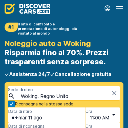
Il sito di confronto e
#1
prenotazione di autonoleggi più
visitato al mondo
Noleggio auto a Woking
Risparmia fino al 70%. Prezzi
trasparenti senza sorprese.
Assistenza 24/7
Cancellazione gratuita
Sede di ritiro
Woking, Regno Unito
Riconsegna nella stessa sede
Data di ritiro
Ora
mar 11 ago
11:00 AM
Data di riconsegna
Ora