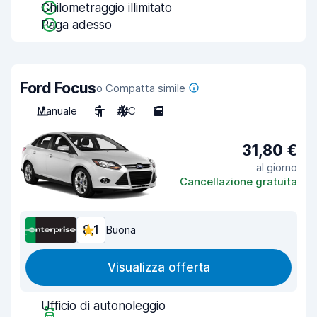
Chilometraggio illimitato
Paga adesso
Ford Focus
o Compatta simile
Manuale
5
A/C
5
31,80 €
al giorno
Cancellazione gratuita
8,1
Buona
Visualizza offerta
Ufficio di autonoleggio