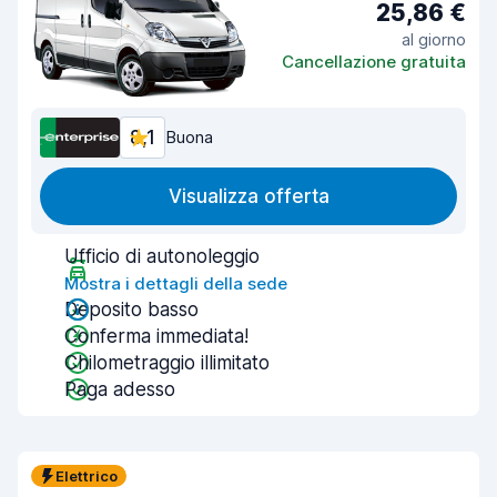
25,86 €
al giorno
Cancellazione gratuita
8,1
Buona
Visualizza offerta
Ufficio di autonoleggio
Mostra i dettagli della sede
Deposito basso
Conferma immediata!
Chilometraggio illimitato
Paga adesso
Elettrico