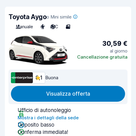
Toyota Aygo
o Mini simile
Manuale
4
A/C
3
30,59 €
al giorno
Cancellazione gratuita
8,1
Buona
Visualizza offerta
Ufficio di autonoleggio
Mostra i dettagli della sede
Deposito basso
Conferma immediata!