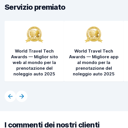
Servizio premiato
Pulizia del veicolo
8,4
Condizioni dell'auto
8,4
World Travel Tech
World Travel Tech
Awards — Miglior sito
Awards — Migliore app
web al mondo per la
al mondo per la
prenotazione del
prenotazione del
noleggio auto 2025
noleggio auto 2025
I commenti dei nostri clienti