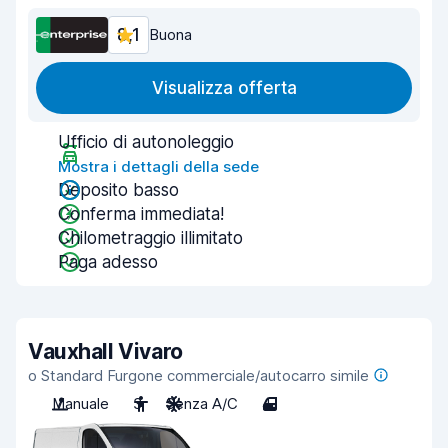
8,1
Buona
Visualizza offerta
Ufficio di autonoleggio
Mostra i dettagli della sede
Deposito basso
Conferma immediata!
Chilometraggio illimitato
Paga adesso
Vauxhall Vivaro
o Standard Furgone commerciale/autocarro simile
Manuale
3
Senza A/C
4