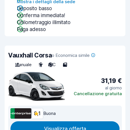
Mostra i dettagli della sede
Deposito basso
Conferma immediata!
Chilometraggio illimitato
Paga adesso
Vauxhall Corsa
o Economica simile
Manuale
5
A/C
5
31,19 €
al giorno
Cancellazione gratuita
8,1
Buona
Visualizza offerta