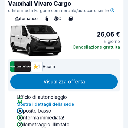
Vauxhall Vivaro Cargo
o Intermedia Furgone commerciale/autocarro simile
Automatico
3
A/C
4
26,06 €
al giorno
Cancellazione gratuita
8,1
Buona
Visualizza offerta
Ufficio di autonoleggio
Mostra i dettagli della sede
Deposito basso
Conferma immediata!
Chilometraggio illimitato