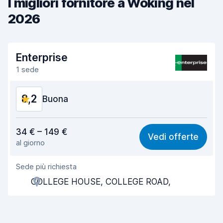
I migliori fornitore a Woking nel
2026
Enterprise
1 sede
8,2
Buona
Rapporto qualità-prezzo
7,9
34 € – 149 €
Vedi offerte
al giorno
Facile da trovare
8,2
Sede più richiesta
Gentilezza degli agenti
8,2
COLLEGE HOUSE, COLLEGE ROAD,
Rapidità del ritiro
8,0
Rapidità della riconsegna
8,2