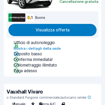
Cancellazione gratuita
8,1
Buona
Visualizza offerta
Ufficio di autonoleggio
Mostra i dettagli della sede
Deposito basso
Conferma immediata!
Chilometraggio illimitato
Paga adesso
Vauxhall Vivaro
o Standard Furgone commerciale/autocarro simile
Manuale
3
Senza A/C
4