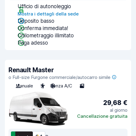
Ufficio di autonoleggio
Mostra i dettagli della sede
Deposito basso
Conferma immediata!
Chilometraggio illimitato
Paga adesso
Renault Master
o Full-size Furgone commerciale/autocarro simile
Manuale
3
Senza A/C
2
29,68 €
al giorno
Cancellazione gratuita