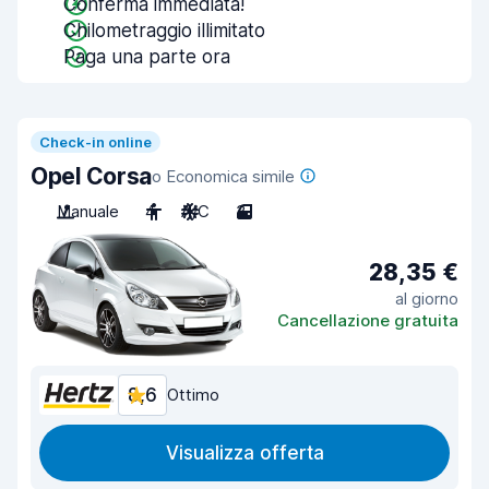
Conferma immediata!
Chilometraggio illimitato
Paga una parte ora
Check-in online
Opel Corsa
o Economica simile
Manuale
4
A/C
3
28,35 €
al giorno
Cancellazione gratuita
8,6
Ottimo
Visualizza offerta