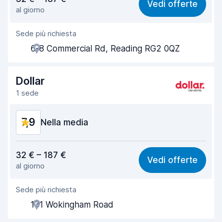
Vedi offerte
al giorno
Facile da trovare
8,2
Sede più richiesta
Gentilezza degli agenti
7,4
6-8 Commercial Rd, Reading RG2 0QZ
Rapidità del ritiro
8,0
Rapidità della riconsegna
8,2
Dollar
1 sede
Pulizia del veicolo
8,6
7,9
Condizioni dell'auto
Nella media
8,5
Rapporto qualità-prezzo
7,1
32 € – 187 €
Vedi offerte
al giorno
Facile da trovare
8,2
Sede più richiesta
Gentilezza degli agenti
7,7
131 Wokingham Road
Rapidità del ritiro
8,0