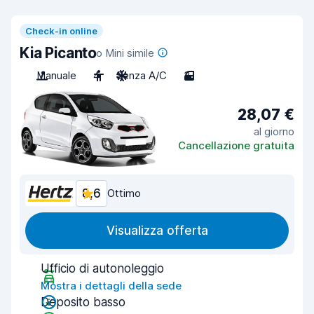
Check-in online
Kia Picanto
o Mini simile
Manuale
4
Senza A/C
3
28,07 €
al giorno
Cancellazione gratuita
8,6
Ottimo
Visualizza offerta
Ufficio di autonoleggio
Mostra i dettagli della sede
Deposito basso