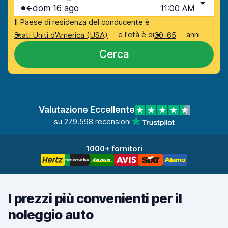
dom 16 ago
11:00 AM
Il Paese di residenza del conducente è
e l'età è di
anni
Stati Uniti d'America (USA)
30-65
Cerca
Valutazione Eccellente
su 279.598 recensioni
1000+ fornitori
I prezzi più convenienti per il
noleggio auto