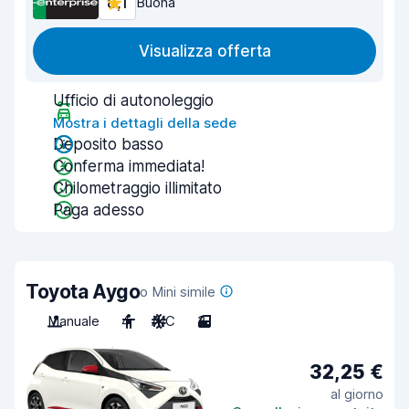
8,1
Buona
Visualizza offerta
Ufficio di autonoleggio
Mostra i dettagli della sede
Deposito basso
Conferma immediata!
Chilometraggio illimitato
Paga adesso
Toyota Aygo
o Mini simile
Manuale
4
A/C
3
32,25 €
al giorno