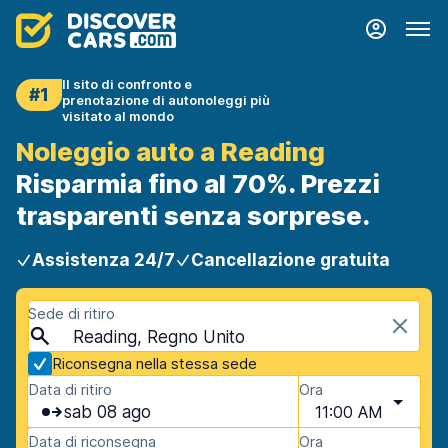
Il sito di confronto e
#1
prenotazione di autonoleggi più
visitato al mondo
Noleggio auto a Reading
Risparmia fino al 70%. Prezzi
trasparenti senza sorprese.
Assistenza 24/7
Cancellazione gratuita
Sede di ritiro
Reading, Regno Unito
Riconsegna nella stessa sede
Data di ritiro
Ora
sab 08 ago
11:00 AM
Data di riconsegna
Ora