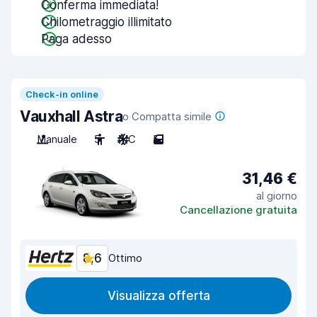
Conferma immediata!
Chilometraggio illimitato
Paga adesso
Check-in online
Vauxhall Astra
o Compatta simile
Manuale
5
A/C
5
31,46 €
al giorno
Cancellazione gratuita
8,6
Ottimo
Visualizza offerta