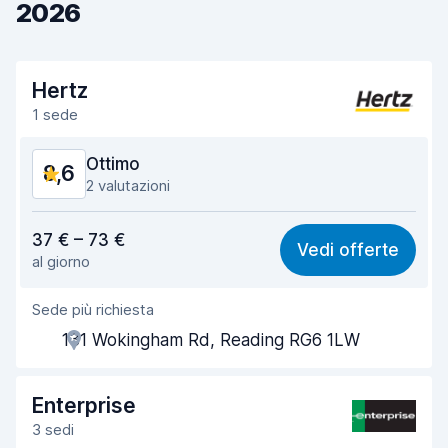
2026
Hertz
1 sede
Ottimo
8,6
2 valutazioni
Rapporto qualità-prezzo
8,5
37 € – 73 €
Vedi offerte
al giorno
Facile da trovare
8,2
Sede più richiesta
Gentilezza degli agenti
9,0
131 Wokingham Rd, Reading RG6 1LW
Rapidità del ritiro
8,0
Rapidità della riconsegna
8,2
Enterprise
3 sedi
Pulizia del veicolo
9,2