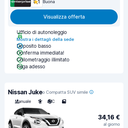
8,1
Buona
Visualizza offerta
Ufficio di autonoleggio
Mostra i dettagli della sede
Deposito basso
Conferma immediata!
Chilometraggio illimitato
Paga adesso
Nissan Juke
o Compatta SUV simile
Manuale
5
A/C
5
34,16 €
al giorno