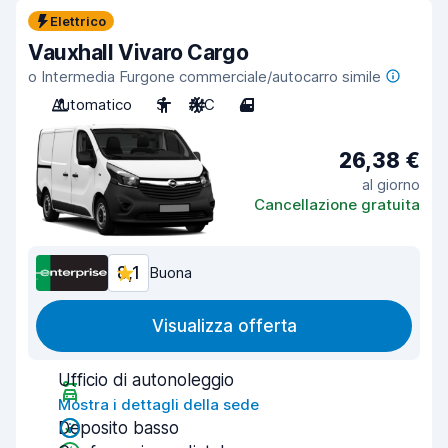
Elettrico
Vauxhall Vivaro Cargo
o Intermedia Furgone commerciale/autocarro simile
Automatico
3
A/C
4
26,38 €
al giorno
Cancellazione gratuita
8,1
Buona
Visualizza offerta
Ufficio di autonoleggio
Mostra i dettagli della sede
Deposito basso