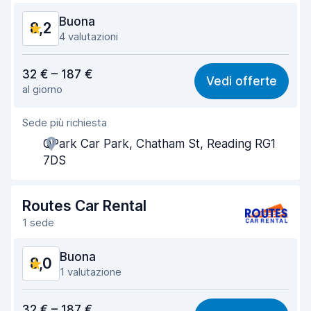
Buona
8,2
Condizioni dell'auto
9,2
4 valutazioni
Rapporto qualità-prezzo
7,8
32 € – 187 €
Vedi offerte
al giorno
Facile da trovare
8,3
Sede più richiesta
Gentilezza degli agenti
8,2
QPark Car Park, Chatham St, Reading RG1
Rapidità del ritiro
8,1
7DS
Rapidità della riconsegna
8,3
Routes Car Rental
Pulizia del veicolo
8,3
1 sede
Condizioni dell'auto
8,3
Buona
8,0
1 valutazione
Rapporto qualità-prezzo
7,0
32 € – 187 €