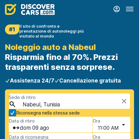
Il sito di confronto e
#1
prenotazione di autonoleggi più
visitato al mondo
Noleggio auto a Nabeul
Risparmia fino al 70%. Prezzi
trasparenti senza sorprese.
Assistenza 24/7
Cancellazione gratuita
Sede di ritiro
Nabeul, Tunisia
Riconsegna nella stessa sede
Data di ritiro
Ora
dom 09 ago
11:00 AM
Data di riconsegna
Ora