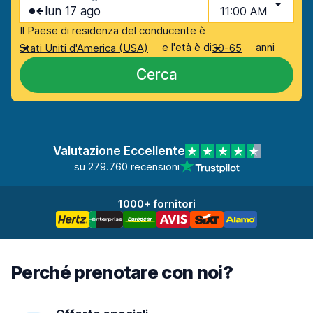
lun 17 ago
11:00 AM
Il Paese di residenza del conducente è
e l'età è di
anni
Stati Uniti d'America (USA)
30-65
Cerca
Valutazione Eccellente
su 279.760 recensioni
1000+ fornitori
Perché prenotare con noi?