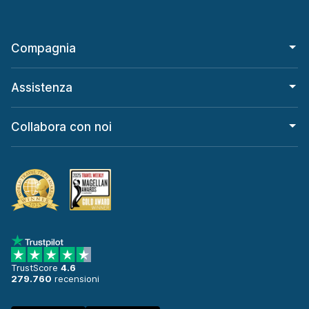
Compagnia
Assistenza
Collabora con noi
TrustScore
4.6
279.760
recensioni