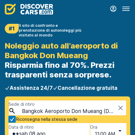
Il sito di confronto e
#1
prenotazione di autonoleggi più
visitato al mondo
Noleggio auto all’aeroporto di
Bangkok Don Mueang
Risparmia fino al 70%. Prezzi
trasparenti senza sorprese.
Assistenza 24/7
Cancellazione gratuita
Sede di ritiro
Bangkok Aeroporto Don Mueang (DMK), Bangkok, Thailandia
Riconsegna nella stessa sede
Data di ritiro
Ora
sab 08 ago
11:00 AM