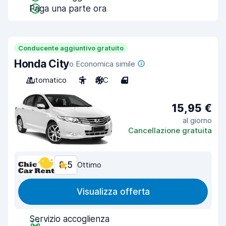
Paga una parte ora
Conducente aggiuntivo gratuito
Honda City
o Economica simile
Automatico
5
A/C
4
15,95 €
al giorno
Cancellazione gratuita
8,5
Ottimo
Visualizza offerta
Servizio accoglienza