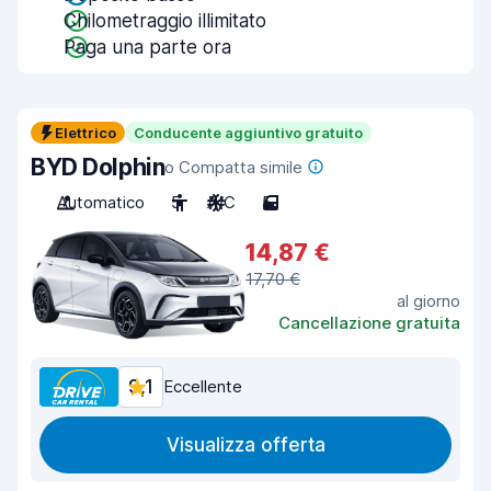
Chilometraggio illimitato
Paga una parte ora
Elettrico
Conducente aggiuntivo gratuito
BYD Dolphin
o Compatta simile
Automatico
5
A/C
5
14,87 €
17,70 €
al giorno
Cancellazione gratuita
9,1
Eccellente
Visualizza offerta