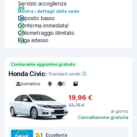
Servizio accoglienza
Mostra i dettagli della sede
Deposito basso
Conferma immediata!
Chilometraggio illimitato
Paga adesso
Conducente aggiuntivo gratuito
Honda Civic
o Standard simile
Automatico
5
A/C
5
19,96 €
23,76 €
al giorno
Cancellazione gratuita
9,1
Eccellente