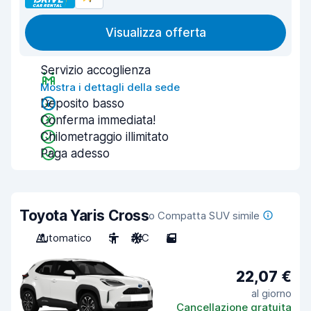
Visualizza offerta
Servizio accoglienza
Mostra i dettagli della sede
Deposito basso
Conferma immediata!
Chilometraggio illimitato
Paga adesso
Toyota Yaris Cross
o Compatta SUV simile
Automatico
5
A/C
5
22,07 €
al giorno
Cancellazione gratuita