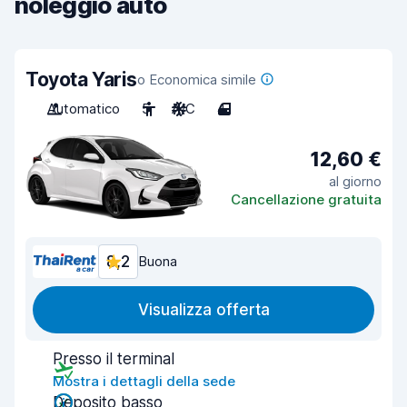
noleggio auto
Toyota Yaris
o Economica simile
Automatico
5
A/C
4
12,60 €
al giorno
Cancellazione gratuita
8,2
Buona
Visualizza offerta
Presso il terminal
Mostra i dettagli della sede
Deposito basso