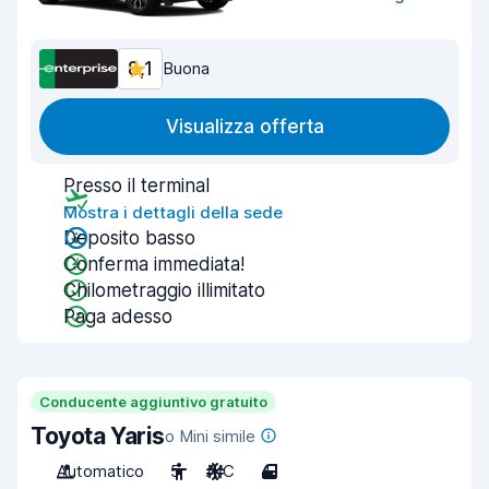
8,1
Buona
Visualizza offerta
Presso il terminal
Mostra i dettagli della sede
Deposito basso
Conferma immediata!
Chilometraggio illimitato
Paga adesso
Conducente aggiuntivo gratuito
Toyota Yaris
o Mini simile
Automatico
5
A/C
4