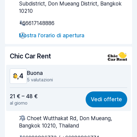
Subdistrict, Don Mueang District, Bangkok
Rapidità del ritiro
8,2
10210
+66617148886
Rapidità della riconsegna
8,4
Mostra l'orario di apertura
Pulizia del veicolo
8,6
Condizioni dell'auto
8,2
Chic Car Rent
Buona
8,4
5 valutazioni
Rapporto qualità-prezzo
8,5
21 € – 48 €
Vedi offerte
al giorno
Facile da trovare
7,9
73 Choet Wutthakat Rd, Don Mueang,
Gentilezza degli agenti
8,7
Bangkok 10210, Thailand
Rapidità del ritiro
8,0