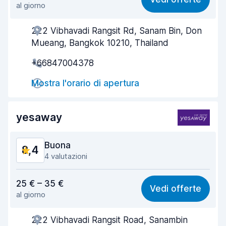
al giorno
Facile da trovare
8,2
222 Vibhavadi Rangsit Rd, Sanam Bin, Don
Gentilezza degli agenti
9,3
Mueang, Bangkok 10210, Thailand
Rapidità del ritiro
8,8
+66847004378
Rapidità della riconsegna
9,4
Mostra l'orario di apertura
Pulizia del veicolo
9,5
yesaway
Condizioni dell'auto
9,3
Buona
8,4
4 valutazioni
Rapporto qualità-prezzo
8,5
25 € – 35 €
Vedi offerte
al giorno
Facile da trovare
8,4
222 Vibhavadi Rangsit Road, Sanambin
Gentilezza degli agenti
8,7