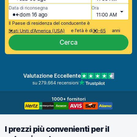
Data di riconsegna
Ora
dom 16 ago
11:00 AM
Il Paese di residenza del conducente è
e l'età è di
anni
Stati Uniti d'America (USA)
30-65
Cerca
Valutazione Eccellente
su 279.664 recensioni
1000+ fornitori
I prezzi più convenienti per il