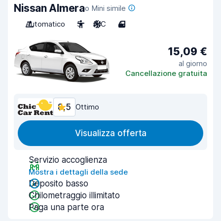
Nissan Almera
o Mini simile
Automatico
5
A/C
4
15,09 €
al giorno
Cancellazione gratuita
8,5
Ottimo
Visualizza offerta
Servizio accoglienza
Mostra i dettagli della sede
Deposito basso
Chilometraggio illimitato
Paga una parte ora