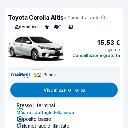
Toyota Corolla Altis
o Compatta simile
Automatico
5
A/C
4
15,53 €
al giorno
Cancellazione gratuita
8,2
Buona
Visualizza offerta
Presso il terminal
Mostra i dettagli della sede
Deposito basso
Chilometraggio illimitato