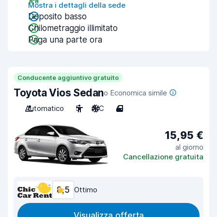
Mostra i dettagli della sede
Deposito basso
Chilometraggio illimitato
Paga una parte ora
Conducente aggiuntivo gratuito
Toyota Vios Sedan
o Economica simile
Automatico
5
A/C
4
15,95 €
al giorno
Cancellazione gratuita
8,5
Ottimo
Visualizza offerta