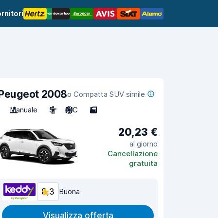
rnitori
Peugeot 2008
o Compatta SUV simile
Manuale
5
A/C
5
20,23 €
al giorno
Cancellazione
gratuita
8,3
Buona
Visualizza offerta