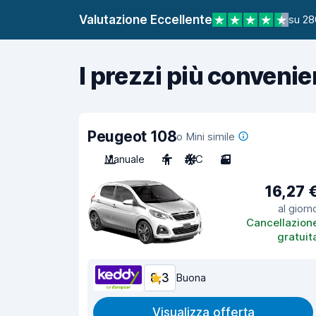
Valutazione Eccellente
su 28
I prezzi più convenie
Peugeot 108
o Mini simile
Manuale
4
A/C
3
16,27 
al giorn
Cancellazion
gratuit
8,3
Buona
Visualizza offerta