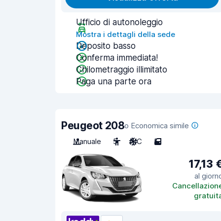
Ufficio di autonoleggio
Mostra i dettagli della sede
Deposito basso
Conferma immediata!
Chilometraggio illimitato
Paga una parte ora
Peugeot 208
o Economica simile
Manuale
5
A/C
5
17,13 
al giorn
Cancellazion
gratuit