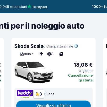
0.048 recensioni
1000+ fo
nti per il noleggio auto
Skoda Scala
o Compatta simile
Manuale
5
A/C
5
€
18,08 €
o
al giorno
e
Cancellazione
a
gratuita
8,3
Buona
Visualizza offerta