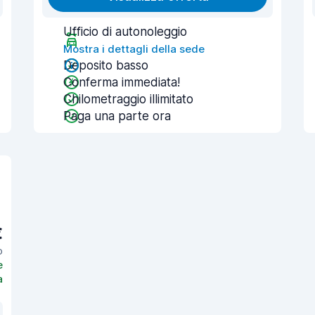
Ufficio di autonoleggio
Mostra i dettagli della sede
Deposito basso
Conferma immediata!
Chilometraggio illimitato
Paga una parte ora
€
o
e
a