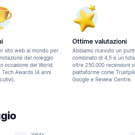
i
Ottime valutazioni
ior sito web al mondo per
Abbiamo ricevuto un punt
enotazione del noleggio
combinato di 4,5 e un tota
in occasione dei World
oltre 250.000 recensioni s
l Tech Awards (4 anni
piattaforme come Trustpilo
utivi).
Google e Review Centre.
ggio
Valuta