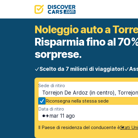
Noleggio auto a Torre
Risparmia fino al 70%
sorprese.
Scelto da 7 milioni di viaggiatori
Ass
Sede di ritiro
Torrejon De Ardoz (in centro), Torrej
Riconsegna nella stessa sede
Data di ritiro
mar 11 ago
Il Paese di residenza del conducente è
Stati Un