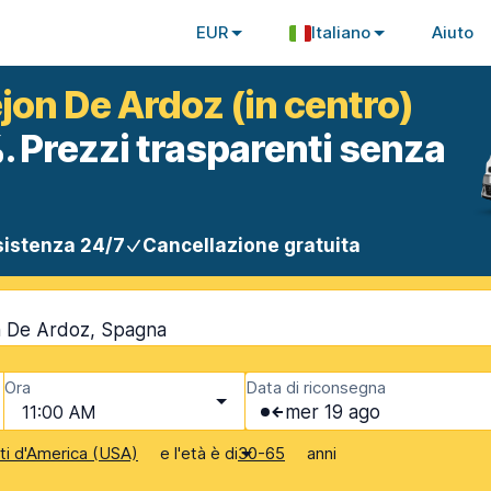
EUR
Italiano
Aiuto
jon De Ardoz (in centro)
. Prezzi trasparenti senza
istenza 24/7
Cancellazione gratuita
on De Ardoz, Spagna
Ora
Data di riconsegna
11:00 AM
mer 19 ago
e l'età è di
anni
iti d'America (USA)
30-65