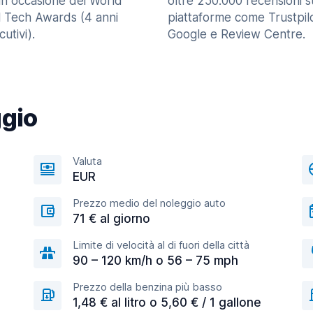
in occasione dei World
oltre 250.000 recensioni s
l Tech Awards (4 anni
piattaforme come Trustpilo
utivi).
Google e Review Centre.
ggio
Valuta
EUR
Prezzo medio del noleggio auto
71 € al giorno
Limite di velocità al di fuori della città
90 – 120 km/h o 56 – 75 mph
Prezzo della benzina più basso
1,48 € al litro o 5,60 € / 1 gallone