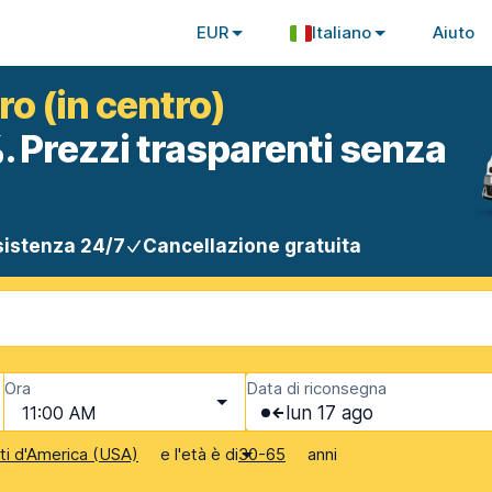
EUR
Italiano
Aiuto
o (in centro)
. Prezzi trasparenti senza
istenza 24/7
Cancellazione gratuita
Ora
Data di riconsegna
11:00 AM
lun 17 ago
e l'età è di
anni
iti d'America (USA)
30-65