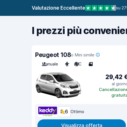
Valutazione Eccellente
su 27
I prezzi più convenie
Peugeot 108
o Mini simile
Manuale
4
A/C
3
29,42 
al giorn
Cancellazion
gratuit
8,6
Ottimo
Visualizza offerta