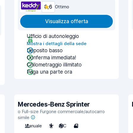
8,6
Ottimo
Visualizza offerta
Ufficio di autonoleggio
Mostra i dettagli della sede
Deposito basso
Conferma immediata!
Chilometraggio illimitato
Paga una parte ora
Mercedes-Benz Sprinter
o Full-size Furgone commerciale/autocarro
simile
Manuale
3
A/C
4