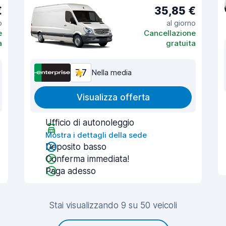
€
35,85 €
o
al giorno
e
Cancellazione
a
gratuita
7,7
Nella media
Visualizza offerta
Ufficio di autonoleggio
Mostra i dettagli della sede
Deposito basso
Conferma immediata!
Paga adesso
Stai visualizzando 9 su 50 veicoli