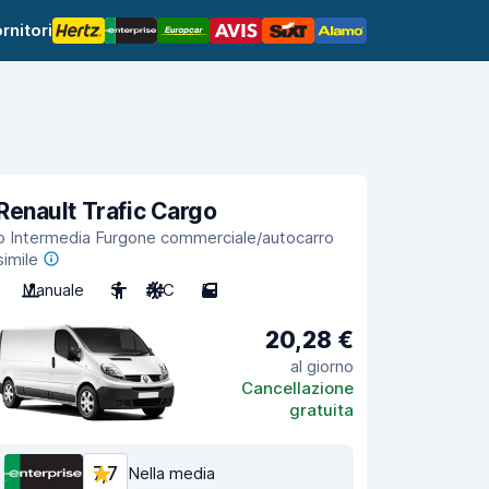
rnitori
Renault Trafic Cargo
o Intermedia Furgone commerciale/autocarro
simile
Manuale
3
A/C
5
20,28 €
al giorno
Cancellazione
gratuita
7,7
Nella media