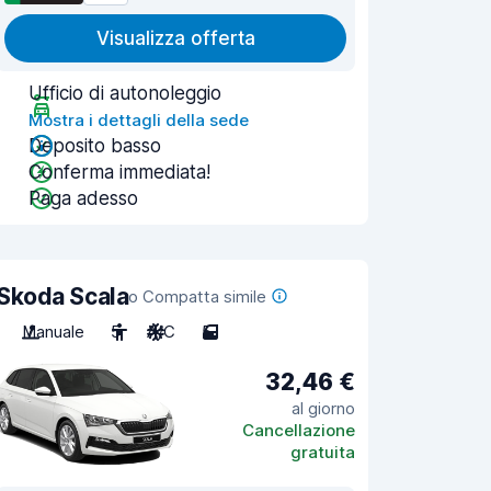
Visualizza offerta
Ufficio di autonoleggio
Mostra i dettagli della sede
Deposito basso
Conferma immediata!
Paga adesso
Skoda Scala
o Compatta simile
Manuale
5
A/C
5
32,46 €
al giorno
Cancellazione
gratuita