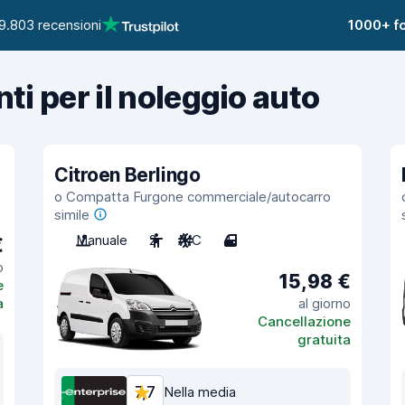
9.803 recensioni
1000+ fo
nti per il noleggio auto
Citroen Berlingo
o Compatta Furgone commerciale/autocarro
simile
Manuale
2
A/C
4
€
o
15,98 €
e
a
al giorno
Cancellazione
gratuita
7,7
Nella media