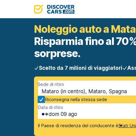
Noleggio auto a Matar
Risparmia fino al 70%
sorprese.
Scelto da 7 milioni di viaggiatori
Ass
Sede di ritiro
Mataro (in centro), Mataro, Spagna
Riconsegna nella stessa sede
Data di ritiro
dom 09 ago
Il Paese di residenza del conducente è
Stati Un