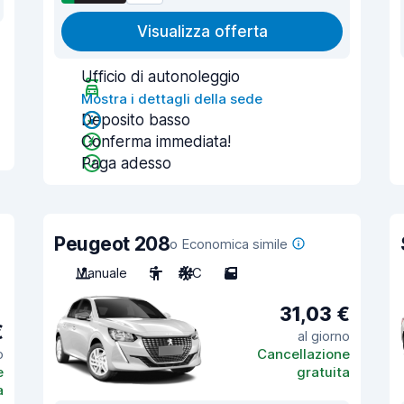
Visualizza offerta
Ufficio di autonoleggio
Mostra i dettagli della sede
Deposito basso
Conferma immediata!
Paga adesso
Peugeot 208
o Economica simile
Manuale
5
A/C
5
31,03 €
€
al giorno
o
Cancellazione
e
gratuita
a