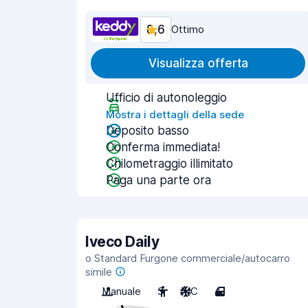
8,6
Ottimo
Visualizza offerta
Ufficio di autonoleggio
Mostra i dettagli della sede
Deposito basso
Conferma immediata!
Chilometraggio illimitato
Paga una parte ora
Iveco Daily
o Standard Furgone commerciale/autocarro
simile
Manuale
3
A/C
4