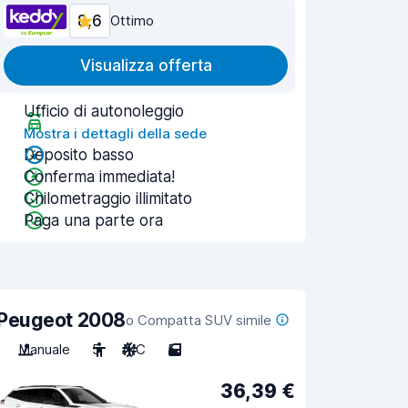
8,6
Ottimo
Visualizza offerta
Ufficio di autonoleggio
Mostra i dettagli della sede
Deposito basso
Conferma immediata!
Chilometraggio illimitato
Paga una parte ora
Peugeot 2008
o Compatta SUV simile
Manuale
5
A/C
5
36,39 €