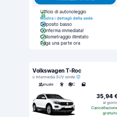
Ufficio di autonoleggio
Mostra i dettagli della sede
Deposito basso
Conferma immediata!
Chilometraggio illimitato
Paga una parte ora
Volkswagen T-Roc
o Intermedia SUV simile
Manuale
5
A/C
5
35,94 
al giorn
Cancellazion
gratuit