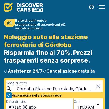
Il sito di confronto e
#1
prenotazione di autonoleggi più
visitato al mondo
Noleggio auto alla stazione
ferroviaria di Córdoba
Risparmia fino al 70%. Prezzi
trasparenti senza sorprese.
Assistenza 24/7
Cancellazione gratuita
Sede di ritiro
Córdoba Stazione Ferroviaria, Córdoba, Spagna
Riconsegna nella stessa sede
Data di ritiro
Ora
sab 08 ago
11:00 AM