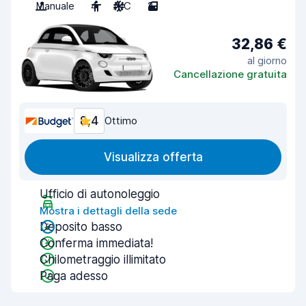
Manuale
4
A/C
2
32,86 €
al giorno
Cancellazione gratuita
8,4
Ottimo
Visualizza offerta
Ufficio di autonoleggio
Mostra i dettagli della sede
Deposito basso
Conferma immediata!
Chilometraggio illimitato
Paga adesso