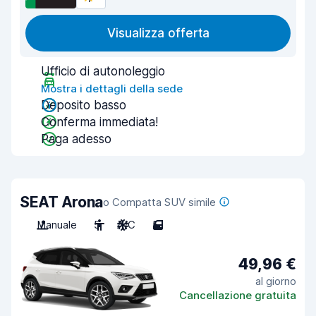
Visualizza offerta
Ufficio di autonoleggio
Mostra i dettagli della sede
Deposito basso
Conferma immediata!
Paga adesso
SEAT Arona
o Compatta SUV simile
Manuale
5
A/C
5
49,96 €
al giorno
Cancellazione gratuita