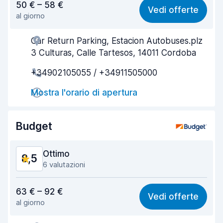
50 € – 58 €
Vedi offerte
al giorno
Facile da trovare
8,3
Car Return Parking, Estacion Autobuses.plz
Gentilezza degli agenti
8,7
3 Culturas, Calle Tartesos, 14011 Cordoba
Rapidità del ritiro
8,7
+34902105055 / +34911505000
Rapidità della riconsegna
9,0
Mostra l'orario di apertura
Pulizia del veicolo
8,7
Budget
Condizioni dell'auto
8,3
Ottimo
8,5
6 valutazioni
Rapporto qualità-prezzo
8,0
63 € – 92 €
Vedi offerte
al giorno
Facile da trovare
8,5