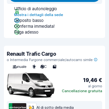
Ufficio di autonoleggio
Mostra i dettagli della sede
Deposito basso
Conferma immediata!
Paga adesso
Renault Trafic Cargo
o Intermedia Furgone commerciale/autocarro simile
Manuale
3
A/C
5
19,46 €
al giorno
Cancellazione gratuita
7,3
Al di sotto della media