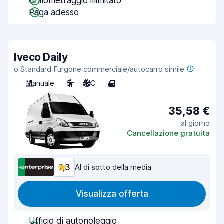
Chilometraggio illimitato
Paga adesso
Iveco Daily
o Standard Furgone commerciale/autocarro simile
Manuale
3
A/C
4
35,58 €
al giorno
Cancellazione gratuita
7,3
Al di sotto della media
Visualizza offerta
Ufficio di autonoleggio