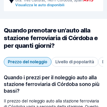
Gta. Tres Culturas, 14011 Córdoba, Spain
Visualizza le auto disponibili
Quando prenotare un'auto alla
stazione ferroviaria di Córdoba e
per quanti giorni?
Prezzo del noleggio
Livello di popolarità
Du
Quando i prezzi per il noleggio auto alla
stazione ferroviaria di Córdoba sono più
bassi?
Il prezzo del noleggio auto alla stazione ferroviaria
di Córdoba varia a seconda della stagione. Questo