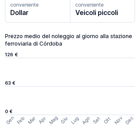
conveniente
conveniente
Dollar
Veicoli piccoli
Prezzo medio del noleggio al giorno alla stazione
ferroviaria di Córdoba
126 €
63 €
0 €
Mag
Gen
Ago
Nov
Dec
Feb
Mar
Lug
Apr
Set
Giu
Ott