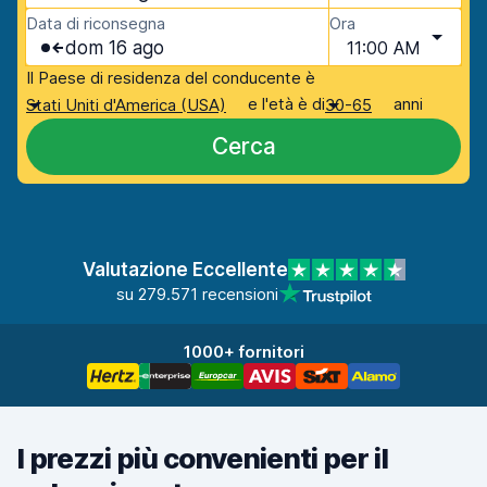
Data di riconsegna
Ora
dom 16 ago
11:00 AM
Il Paese di residenza del conducente è
e l'età è di
anni
Stati Uniti d'America (USA)
30-65
Cerca
Valutazione Eccellente
su 279.571 recensioni
1000+ fornitori
I prezzi più convenienti per il