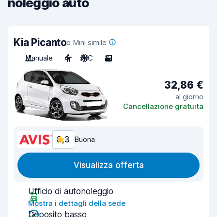
noleggio auto
Kia Picanto
o Mini simile
Manuale
4
A/C
3
32,86 €
al giorno
Cancellazione gratuita
8,3
Buona
Visualizza offerta
Ufficio di autonoleggio
Mostra i dettagli della sede
Deposito basso