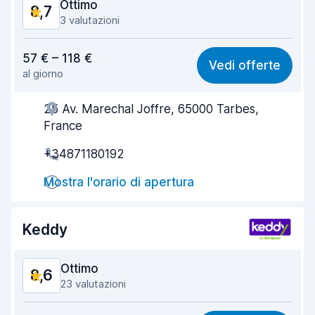
Ottimo
8,7
3 valutazioni
Rapporto qualità-prezzo
8,5
57 € – 118 €
Vedi offerte
al giorno
Facile da trovare
8,3
25 Av. Marechal Joffre, 65000 Tarbes,
Gentilezza degli agenti
9,0
France
Rapidità del ritiro
8,1
+34871180192
Rapidità della riconsegna
8,3
Mostra l'orario di apertura
Pulizia del veicolo
9,4
Keddy
Condizioni dell'auto
9,2
Ottimo
8,6
23 valutazioni
Rapporto qualità-prezzo
8,3