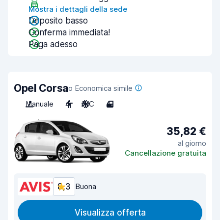
Mostra i dettagli della sede
Deposito basso
Conferma immediata!
Paga adesso
Opel Corsa
o Economica simile
Manuale
4
A/C
4
35,82 €
al giorno
Cancellazione gratuita
8,3
Buona
Visualizza offerta