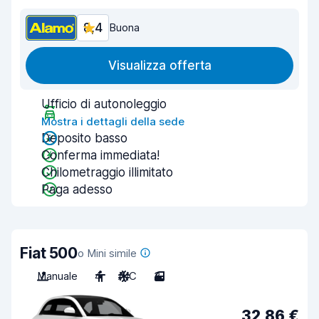
8,4
Buona
Visualizza offerta
Ufficio di autonoleggio
Mostra i dettagli della sede
Deposito basso
Conferma immediata!
Chilometraggio illimitato
Paga adesso
Fiat 500
o Mini simile
Manuale
4
A/C
3
32,86 €