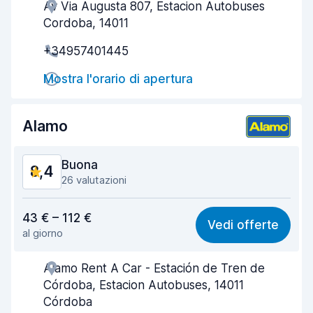
Av Via Augusta 807, Estacion Autobuses
Gentilezza degli agenti
8,3
Cordoba, 14011
Rapidità del ritiro
8,4
+34957401445
Rapidità della riconsegna
8,7
Mostra l'orario di apertura
Pulizia del veicolo
8,8
Alamo
Condizioni dell'auto
9,0
Buona
8,4
26 valutazioni
Rapporto qualità-prezzo
8,0
43 € – 112 €
Vedi offerte
al giorno
Facile da trovare
8,6
Alamo Rent A Car - Estación de Tren de
Gentilezza degli agenti
8,4
Córdoba, Estacion Autobuses, 14011
Rapidità del ritiro
7,9
Córdoba