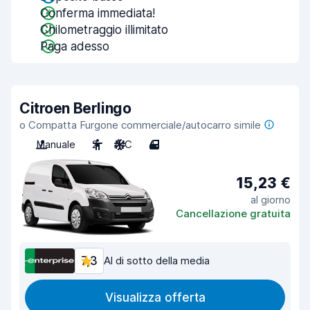
Conferma immediata!
Chilometraggio illimitato
Paga adesso
Citroen Berlingo
o Compatta Furgone commerciale/autocarro simile
Manuale
2
A/C
4
15,23 €
al giorno
Cancellazione gratuita
7,3
Al di sotto della media
Visualizza offerta