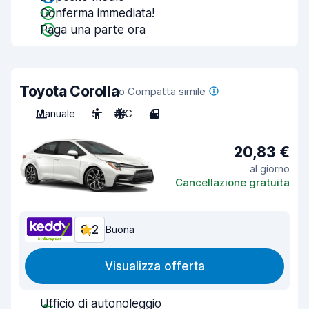
Conferma immediata!
Paga una parte ora
Toyota Corolla
o Compatta simile
Manuale
5
A/C
4
20,83 €
al giorno
Cancellazione gratuita
8,2
Buona
Visualizza offerta
Ufficio di autonoleggio