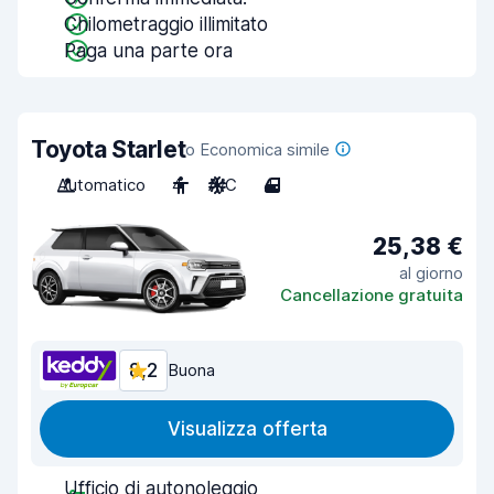
Chilometraggio illimitato
Paga una parte ora
Toyota Starlet
o Economica simile
Automatico
4
A/C
4
25,38 €
al giorno
Cancellazione gratuita
8,2
Buona
Visualizza offerta
Ufficio di autonoleggio