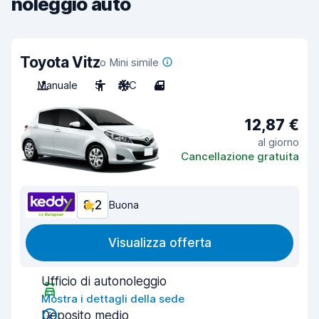
noleggio auto
Toyota Vitz
o Mini simile
Manuale
5
A/C
4
12,87 €
al giorno
Cancellazione gratuita
8,2
Buona
Visualizza offerta
Ufficio di autonoleggio
Mostra i dettagli della sede
Deposito medio