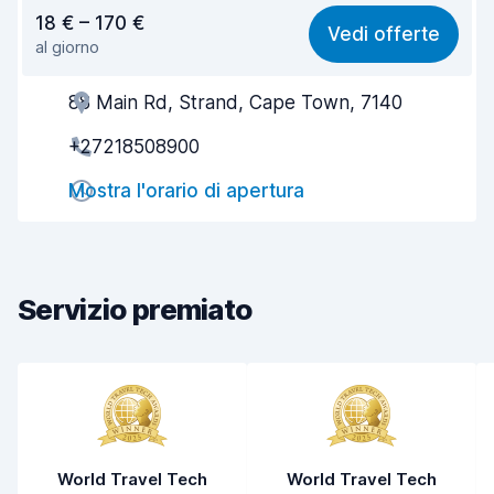
Rapporto qualità-prezzo
7,7
18 € – 170 €
Vedi offerte
al giorno
Facile da trovare
8,2
88 Main Rd, Strand, Cape Town, 7140
Gentilezza degli agenti
8,0
+27218508900
Rapidità del ritiro
8,0
Mostra l'orario di apertura
Rapidità della riconsegna
8,2
Pulizia del veicolo
8,8
Condizioni dell'auto
8,5
Servizio premiato
World Travel Tech
World Travel Tech