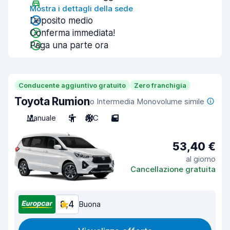
Mostra i dettagli della sede
Deposito medio
Conferma immediata!
Paga una parte ora
Conducente aggiuntivo gratuito
Zero franchigia
Toyota Rumion
o Intermedia Monovolume simile
Manuale
5
A/C
5
53,40 €
al giorno
Cancellazione gratuita
8,4
Buona