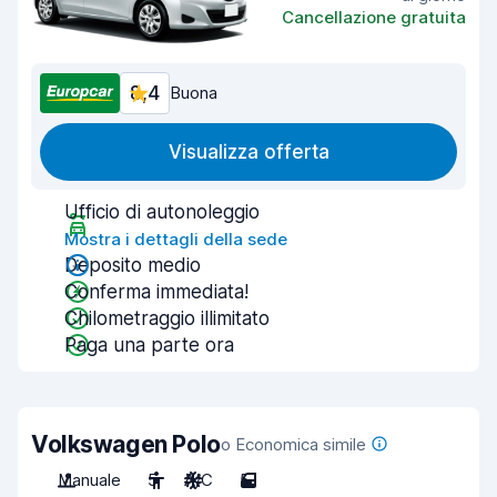
Cancellazione gratuita
8,4
Buona
Visualizza offerta
Ufficio di autonoleggio
Mostra i dettagli della sede
Deposito medio
Conferma immediata!
Chilometraggio illimitato
Paga una parte ora
Volkswagen Polo
o Economica simile
Manuale
5
A/C
5