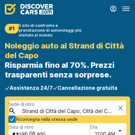
Il sito di confronto e
#1
prenotazione di autonoleggi più
visitato al mondo
Noleggio auto al Strand di Città
del Capo
Risparmia fino al 70%. Prezzi
trasparenti senza sorprese.
Assistenza 24/7
Cancellazione gratuita
Sede di ritiro
Strand di Città del Capo, Città del Capo, Sudafrica
Riconsegna nella stessa sede
Data di ritiro
Ora
sab 08 ago
11:00 AM