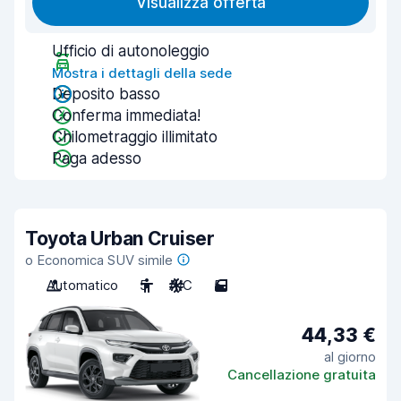
Visualizza offerta
Ufficio di autonoleggio
Mostra i dettagli della sede
Deposito basso
Conferma immediata!
Chilometraggio illimitato
Paga adesso
Toyota Urban Cruiser
o Economica SUV simile
Automatico
5
A/C
5
44,33 €
al giorno
Cancellazione gratuita