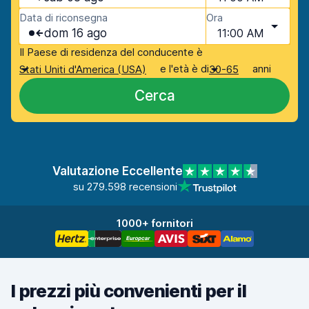
Data di riconsegna
Ora
dom 16 ago
11:00 AM
Il Paese di residenza del conducente è
e l'età è di
anni
Stati Uniti d'America (USA)
30-65
Cerca
Valutazione Eccellente
su 279.598 recensioni
1000+ fornitori
I prezzi più convenienti per il