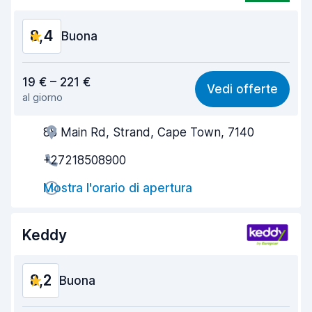
8,4
Buona
Rapporto qualità-prezzo
8,2
19 € – 221 €
Vedi offerte
al giorno
Facile da trovare
8,2
88 Main Rd, Strand, Cape Town, 7140
Gentilezza degli agenti
8,5
+27218508900
Rapidità del ritiro
8,0
Mostra l'orario di apertura
Rapidità della riconsegna
8,2
Pulizia del veicolo
9,0
Keddy
Condizioni dell'auto
8,8
8,2
Buona