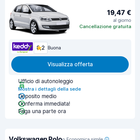
19,47 €
al giorno
Cancellazione gratuita
8,2
Buona
Visualizza offerta
Ufficio di autonoleggio
Mostra i dettagli della sede
Deposito medio
Conferma immediata!
Paga una parte ora
Volkswagen Polo
o Economica simile