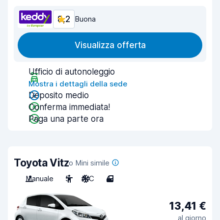
8,2
Buona
Visualizza offerta
Ufficio di autonoleggio
Mostra i dettagli della sede
Deposito medio
Conferma immediata!
Paga una parte ora
Toyota Vitz
o Mini simile
Manuale
5
A/C
4
13,41 €
al giorno