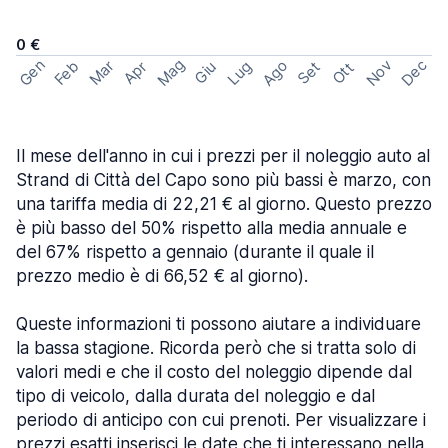
0 €
Mag
Gen
Ago
Nov
Dec
Feb
Mar
Lug
Apr
Set
Giu
Ott
Il mese dell'anno in cui i prezzi per il noleggio auto al
Strand di Città del Capo sono più bassi è marzo, con
una tariffa media di 22,21 € al giorno. Questo prezzo
è più basso del 50% rispetto alla media annuale e
del 67% rispetto a gennaio (durante il quale il
prezzo medio è di 66,52 € al giorno).
Queste informazioni ti possono aiutare a individuare
la bassa stagione. Ricorda però che si tratta solo di
valori medi e che il costo del noleggio dipende dal
tipo di veicolo, dalla durata del noleggio e dal
periodo di anticipo con cui prenoti. Per visualizzare i
prezzi esatti inserisci le date che ti interessano nella