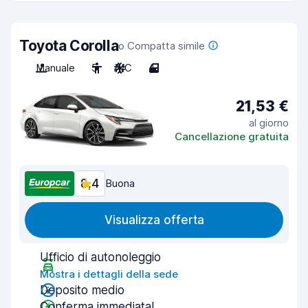
Toyota Corolla
o Compatta simile
Manuale
5
A/C
4
21,53 €
al giorno
Cancellazione gratuita
8,4
Buona
Visualizza offerta
Ufficio di autonoleggio
Mostra i dettagli della sede
Deposito medio
Conferma immediata!