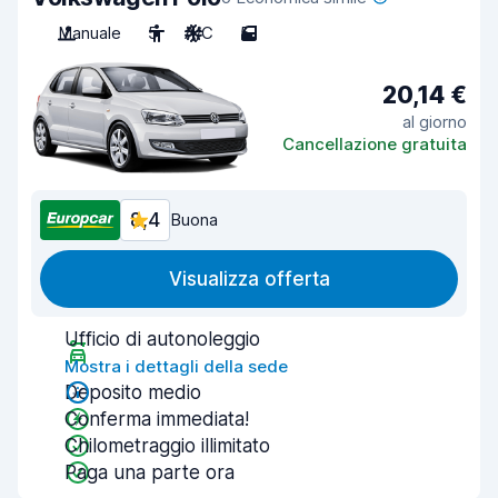
Manuale
5
A/C
5
20,14 €
al giorno
Cancellazione gratuita
8,4
Buona
Visualizza offerta
Ufficio di autonoleggio
Mostra i dettagli della sede
Deposito medio
Conferma immediata!
Chilometraggio illimitato
Paga una parte ora