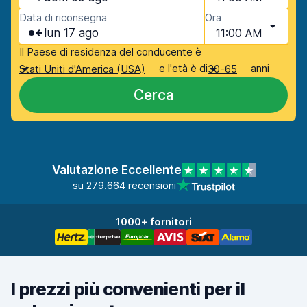
Data di riconsegna
Ora
lun 17 ago
11:00 AM
Il Paese di residenza del conducente è
e l'età è di
anni
Stati Uniti d'America (USA)
30-65
Cerca
Valutazione Eccellente
su 279.664 recensioni
1000+ fornitori
I prezzi più convenienti per il