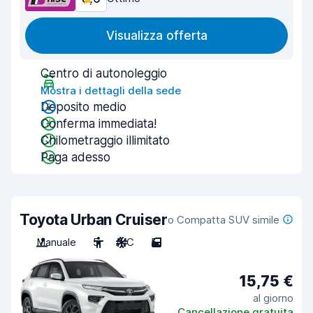
Visualizza offerta
Centro di autonoleggio
Mostra i dettagli della sede
Deposito medio
Conferma immediata!
Chilometraggio illimitato
Paga adesso
Toyota Urban Cruiser
o Compatta SUV simile
Manuale
5
A/C
5
15,75 €
al giorno
Cancellazione gratuita