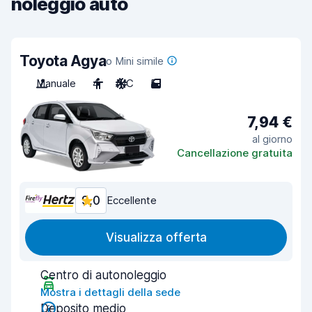
noleggio auto
Toyota Agya
o Mini simile
Manuale
4
A/C
5
7,94 €
al giorno
Cancellazione gratuita
9,0
Eccellente
Visualizza offerta
Centro di autonoleggio
Mostra i dettagli della sede
Deposito medio