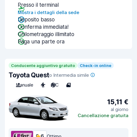
Presso il terminal
Mostra i dettagli della sede
Deposito basso
Conferma immediata!
Chilometraggio illimitato
Paga una parte ora
Conducente aggiuntivo gratuito
Check-in online
Toyota Quest
o Intermedia simile
Manuale
4
A/C
4
15,11 €
al giorno
Cancellazione gratuita
8,6
Ottimo