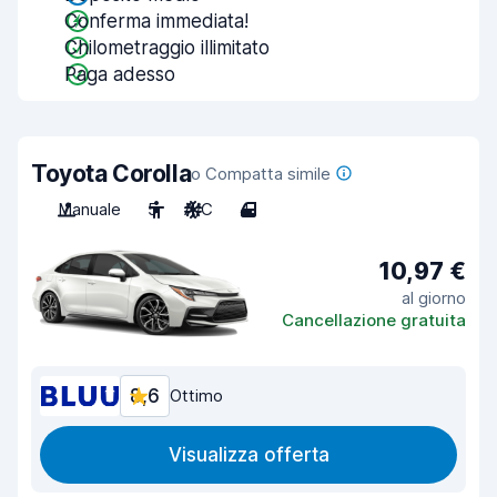
Conferma immediata!
Chilometraggio illimitato
Paga adesso
Toyota Corolla
o Compatta simile
Manuale
5
A/C
4
10,97 €
al giorno
Cancellazione gratuita
8,6
Ottimo
Visualizza offerta