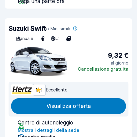
Paga una parte ora
Suzuki Swift
o Mini simile
Manuale
4
A/C
4
9,32 €
al giorno
Cancellazione gratuita
9,1
Eccellente
Visualizza offerta
Centro di autonoleggio
Mostra i dettagli della sede