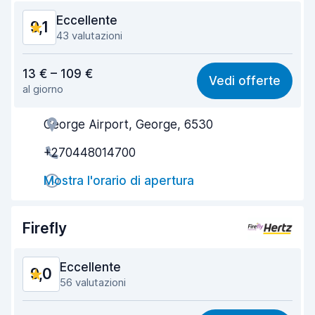
Eccellente
9,1
43 valutazioni
Rapporto qualità-prezzo
8,6
13 € – 109 €
Vedi offerte
al giorno
Facile da trovare
9,5
George Airport, George, 6530
Gentilezza degli agenti
9,0
+270448014700
Rapidità del ritiro
8,8
Mostra l'orario di apertura
Rapidità della riconsegna
9,5
Pulizia del veicolo
9,5
Firefly
Condizioni dell'auto
9,1
Eccellente
9,0
56 valutazioni
Rapporto qualità-prezzo
8,4