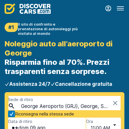
Il sito di confronto e
#1
prenotazione di autonoleggi più
visitato al mondo
Noleggio auto all’aeroporto di
George
Risparmia fino al 70%. Prezzi
trasparenti senza sorprese.
Assistenza 24/7
Cancellazione gratuita
Sede di ritiro
George Aeroporto (GRJ), George, Sudafrica
Riconsegna nella stessa sede
Data di ritiro
Ora
dom 09 ago
11:00 AM