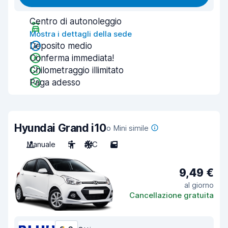
Centro di autonoleggio
Mostra i dettagli della sede
Deposito medio
Conferma immediata!
Chilometraggio illimitato
Paga adesso
Hyundai Grand i10
o Mini simile
Manuale
5
A/C
5
9,49 €
al giorno
Cancellazione gratuita