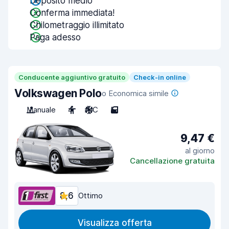
Deposito medio
Conferma immediata!
Chilometraggio illimitato
Paga adesso
Conducente aggiuntivo gratuito
Check-in online
Volkswagen Polo
o Economica simile
Manuale
4
A/C
5
9,47 €
al giorno
Cancellazione gratuita
8,6
Ottimo
Visualizza offerta