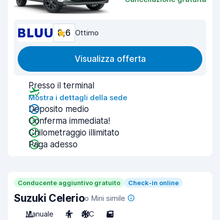
8,6
Ottimo
Visualizza offerta
Presso il terminal
Mostra i dettagli della sede
Deposito medio
Conferma immediata!
Chilometraggio illimitato
Paga adesso
Conducente aggiuntivo gratuito
Check-in online
Suzuki Celerio
o Mini simile
Manuale
4
A/C
5