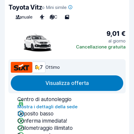
Toyota Vitz
o Mini simile
Manuale
4
A/C
5
9,01 €
al giorno
Cancellazione gratuita
8,7
Ottimo
Visualizza offerta
Centro di autonoleggio
Mostra i dettagli della sede
Deposito basso
Conferma immediata!
Chilometraggio illimitato