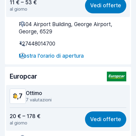
11 € – 53 €
Vedi offerte
al giorno
Facile da trovare
9,1
R404 Airport Building, George Airport,
Gentilezza degli agenti
9,1
George, 6529
Rapidità del ritiro
9,0
+27448014700
Rapidità della riconsegna
9,0
Mostra l'orario di apertura
Pulizia del veicolo
9,4
Europcar
Condizioni dell'auto
9,1
Ottimo
8,7
7 valutazioni
Rapporto qualità-prezzo
8,2
20 € – 178 €
Vedi offerte
al giorno
Facile da trovare
8,7