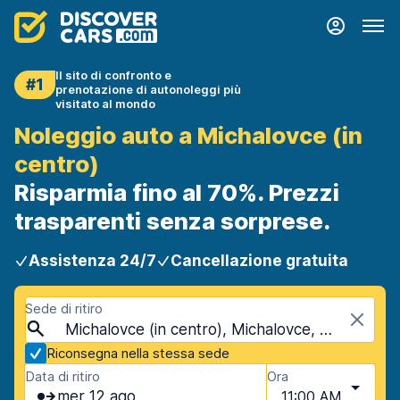
Il sito di confronto e
#1
prenotazione di autonoleggi più
visitato al mondo
Noleggio auto a Michalovce (in
centro)
Risparmia fino al 70%. Prezzi
trasparenti senza sorprese.
Assistenza 24/7
Cancellazione gratuita
Sede di ritiro
Michalovce (in centro), Michalovce, Slovacchia
Riconsegna nella stessa sede
Data di ritiro
Ora
mer 12 ago
11:00 AM