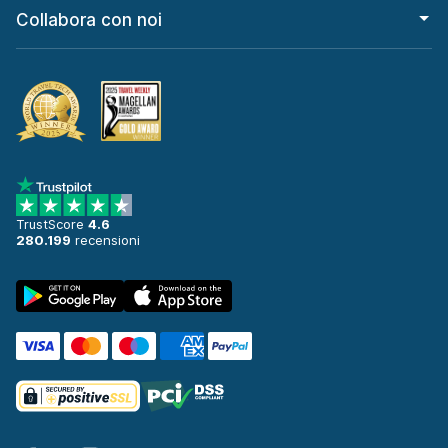
Collabora con noi
TrustScore
4.6
280.199
recensioni