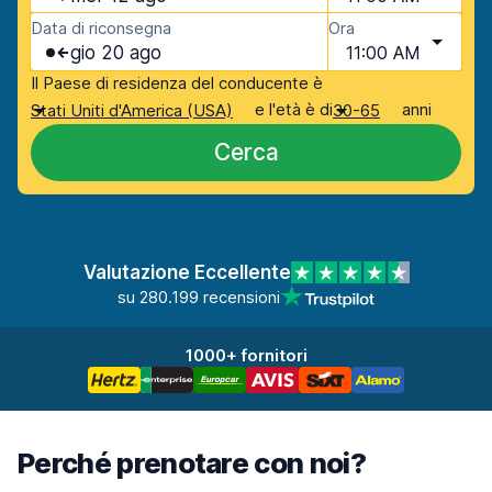
Data di riconsegna
Ora
gio 20 ago
11:00 AM
Il Paese di residenza del conducente è
e l'età è di
anni
Stati Uniti d'America (USA)
30-65
Cerca
Valutazione Eccellente
su 280.199 recensioni
1000+ fornitori
Perché prenotare con noi?