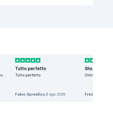
Tutto perfetto
Shsgahshsh
o.
Tutto perfetto
Ottimooooo
Fabio Spreafico
,
6 ago 2026
Freddi
,
6 ago 2