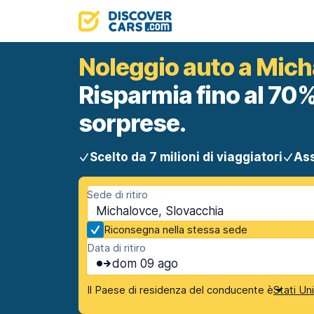
Noleggio auto a Mich
Risparmia fino al 70%
sorprese.
Scelto da 7 milioni di viaggiatori
Ass
Sede di ritiro
Michalovce, Slovacchia
Riconsegna nella stessa sede
Data di ritiro
dom 09 ago
Il Paese di residenza del conducente è
Stati Un