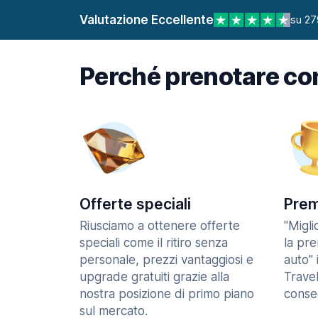
Valutazione Eccellente
su 27
Perché prenotare co
Offerte speciali
Prem
Riusciamo a ottenere offerte
"Migl
speciali come il ritiro senza
la pr
personale, prezzi vantaggiosi e
auto" 
upgrade gratuiti grazie alla
Trave
nostra posizione di primo piano
consec
sul mercato.