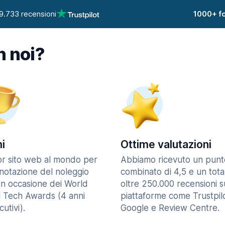
9.733 recensioni
1000+ fo
n noi?
i
Ottime valutazioni
ior sito web al mondo per
Abbiamo ricevuto un punt
enotazione del noleggio
combinato di 4,5 e un tota
in occasione dei World
oltre 250.000 recensioni s
l Tech Awards (4 anni
piattaforme come Trustpilo
utivi).
Google e Review Centre.