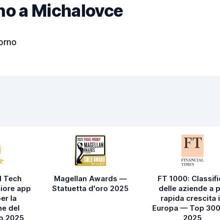
cino a Michalovce
iorno
l Tech
Magellan Awards —
FT 1000: Classif
iore app
Statuetta d'oro 2025
delle aziende a p
er la
rapida crescita 
e del
Europa — Top 300
to 2025
2025