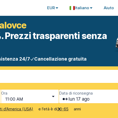
EUR
Italiano
Aiuto
alovce
. Prezzi trasparenti senza
istenza 24/7
Cancellazione gratuita
Ora
Data di riconsegna
11:00 AM
lun 17 ago
e l'età è di
anni
iti d'America (USA)
30-65