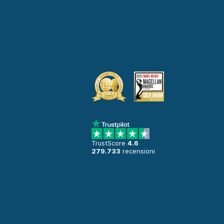
TrustScore
4.6
279.733
recensioni