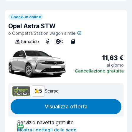
Check-in online
Opel Astra STW
o Compatta Station wagon simile
Automatico
5
A/C
5
11,63 €
al giorno
Cancellazione gratuita
6,5
Scarso
Visualizza offerta
Servizio navetta gratuito
Mostra i dettagli della sede