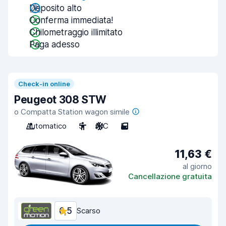
Deposito alto
Conferma immediata!
Chilometraggio illimitato
Paga adesso
Check-in online
Peugeot 308 STW
o Compatta Station wagon simile
Automatico
5
A/C
5
11,63 €
al giorno
Cancellazione gratuita
6,5
Scarso