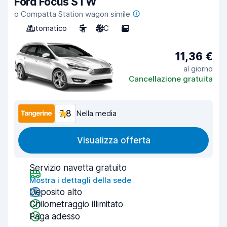
Ford Focus STW
o Compatta Station wagon simile
Automatico
5
A/C
5
11,36 €
al giorno
Cancellazione gratuita
7,8
Nella media
Visualizza offerta
Servizio navetta gratuito
Mostra i dettagli della sede
Deposito alto
Chilometraggio illimitato
Paga adesso