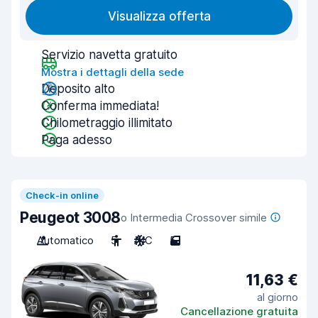
Visualizza offerta
Servizio navetta gratuito
Mostra i dettagli della sede
Deposito alto
Conferma immediata!
Chilometraggio illimitato
Paga adesso
Check-in online
Peugeot 3008
o Intermedia Crossover simile
Automatico
5
A/C
5
11,63 €
al giorno
Cancellazione gratuita