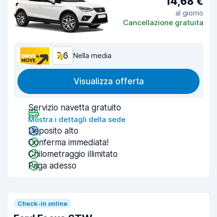
14,68 €
al giorno
Cancellazione gratuita
7,6
Nella media
Visualizza offerta
Servizio navetta gratuito
Mostra i dettagli della sede
Deposito alto
Conferma immediata!
Chilometraggio illimitato
Paga adesso
Check-in online