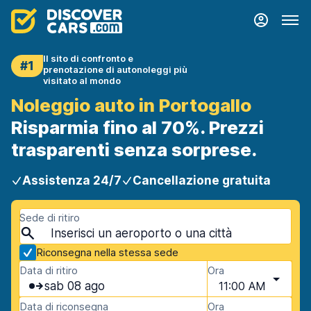
Il sito di confronto e
#1
prenotazione di autonoleggi più
visitato al mondo
Noleggio auto in Portogallo
Risparmia fino al 70%. Prezzi
trasparenti senza sorprese.
Assistenza 24/7
Cancellazione gratuita
Sede di ritiro
Riconsegna nella stessa sede
Data di ritiro
Ora
sab 08 ago
11:00 AM
Data di riconsegna
Ora