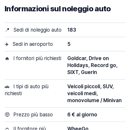
Informazioni sul noleggio auto
📍
Sedi di noleggio auto
183
✈️
Sedi in aeroporto
5
🔥
I fornitori più richiesti
Goldcar, Drive on
Holidays, Record go,
SIXT, Guerin
🚗
I tipi di auto più
Veicoli piccoli, SUV,
richiesti
veicoli medi,
monovolume / Minivan
🤑
Prezzo più basso
6 € al giorno
👛
Il fornitore più
WheeGo