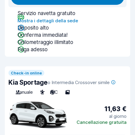
Servizio navetta gratuito
Mostra i dettagli della sede
Deposito alto
Conferma immediata!
Chilometraggio illimitato
Paga adesso
Check-in online
Kia Sportage
o Intermedia Crossover simile
Manuale
5
A/C
5
11,63 €
al giorno
Cancellazione gratuita