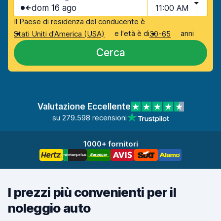
dom 16 ago
11:00 AM
Il Paese di residenza del conducente è
e l'età è di
anni
Stati Uniti d'America (USA)
30-65
Cerca
Valutazione Eccellente
su 279.598 recensioni
1000+ fornitori
I prezzi più convenienti per il
noleggio auto