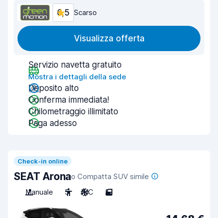
6,5
Scarso
Visualizza offerta
Servizio navetta gratuito
Mostra i dettagli della sede
Deposito alto
Conferma immediata!
Chilometraggio illimitato
Paga adesso
Check-in online
SEAT Arona
o Compatta SUV simile
Manuale
5
A/C
5