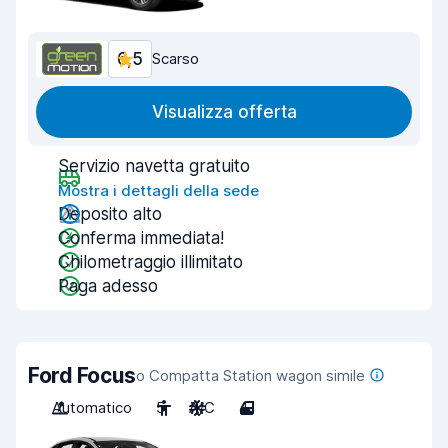
6,5
Scarso
Visualizza offerta
Servizio navetta gratuito
Mostra i dettagli della sede
Deposito alto
Conferma immediata!
Chilometraggio illimitato
Paga adesso
Ford Focus
o Compatta Station wagon simile
Automatico
5
A/C
4