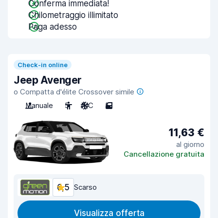
Conferma immediata!
Chilometraggio illimitato
Paga adesso
Check-in online
Jeep Avenger
o Compatta d'élite Crossover simile
Manuale
5
A/C
5
11,63 €
al giorno
Cancellazione gratuita
6,5
Scarso
Visualizza offerta