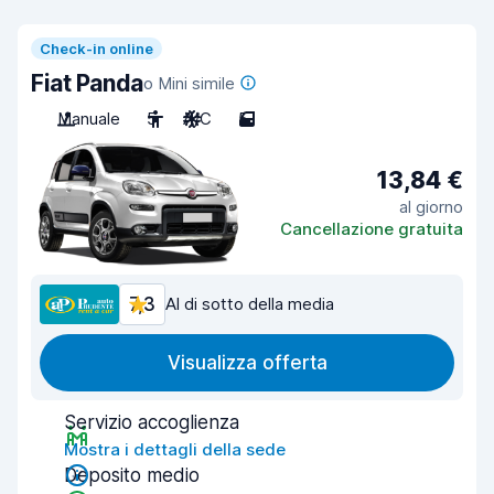
Check-in online
Fiat Panda
o Mini simile
Manuale
5
A/C
5
13,84 €
al giorno
Cancellazione gratuita
7,3
Al di sotto della media
Visualizza offerta
Servizio accoglienza
Mostra i dettagli della sede
Deposito medio