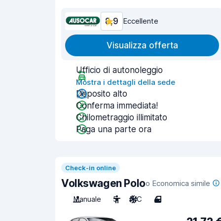
8,9
Eccellente
Visualizza offerta
Ufficio di autonoleggio
Mostra i dettagli della sede
Deposito alto
Conferma immediata!
Chilometraggio illimitato
Paga una parte ora
Check-in online
Volkswagen Polo
o Economica simile
Manuale
5
A/C
4