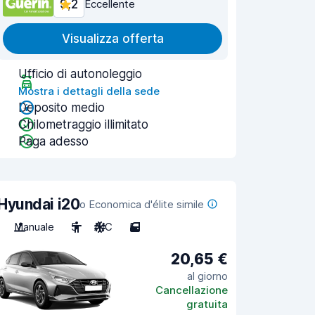
9,2
Eccellente
Visualizza offerta
Ufficio di autonoleggio
Mostra i dettagli della sede
Deposito medio
Chilometraggio illimitato
Paga adesso
Hyundai i20
o Economica d'élite simile
Manuale
5
A/C
5
20,65 €
al giorno
Cancellazione
gratuita