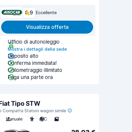
8,9
Eccellente
Visualizza offerta
Ufficio di autonoleggio
Mostra i dettagli della sede
Deposito alto
Conferma immediata!
Chilometraggio illimitato
Paga una parte ora
Fiat Tipo STW
o Compatta Station wagon simile
Manuale
5
A/C
5