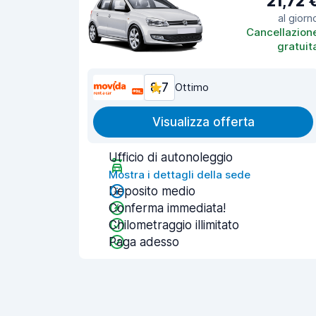
21,72 
al giorn
Cancellazion
gratuit
8,7
Ottimo
Visualizza offerta
Ufficio di autonoleggio
Mostra i dettagli della sede
Deposito medio
Conferma immediata!
Chilometraggio illimitato
Paga adesso