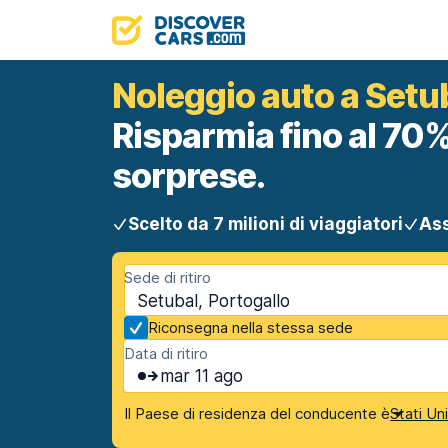
Noleggio auto a Setu
Risparmia fino al 70%
sorprese.
Scelto da 7 milioni di viaggiatori
Ass
Sede di ritiro
Setubal, Portogallo
Riconsegna nella stessa sede
Data di ritiro
mar 11 ago
Il Paese di residenza del conducente è
Stati Un