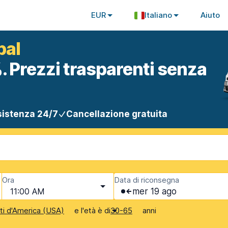
EUR
Italiano
Aiuto
bal
. Prezzi trasparenti senza
istenza 24/7
Cancellazione gratuita
Ora
Data di riconsegna
11:00 AM
mer 19 ago
e l'età è di
anni
iti d'America (USA)
30-65