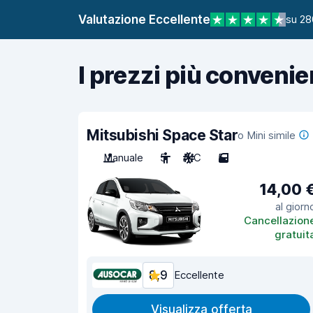
Valutazione Eccellente
su 28
I prezzi più convenie
Mitsubishi Space Star
o Mini simile
Manuale
5
A/C
5
14,00 
al giorn
Cancellazion
gratuit
8,9
Eccellente
Visualizza offerta