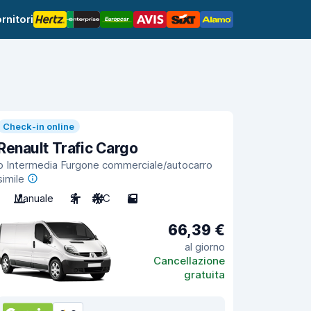
rnitori
Check-in online
Renault Trafic Cargo
o Intermedia Furgone commerciale/autocarro
simile
Manuale
2
A/C
5
66,39 €
al giorno
Cancellazione
gratuita