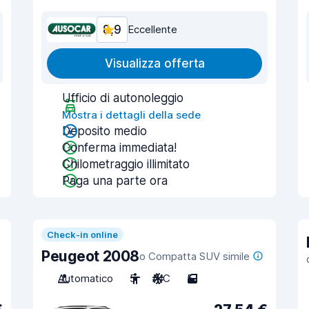
8,9
Eccellente
Visualizza offerta
Ufficio di autonoleggio
Mostra i dettagli della sede
Deposito medio
Conferma immediata!
Chilometraggio illimitato
Paga una parte ora
Check-in online
Peugeot 2008
o Compatta SUV simile
Automatico
5
A/C
5