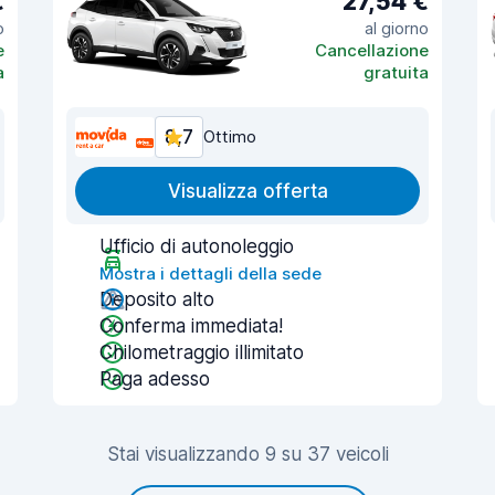
€
27,54 €
o
al giorno
e
Cancellazione
a
gratuita
8,7
Ottimo
Visualizza offerta
Ufficio di autonoleggio
Mostra i dettagli della sede
Deposito alto
Conferma immediata!
Chilometraggio illimitato
Paga adesso
Stai visualizzando 9 su 37 veicoli