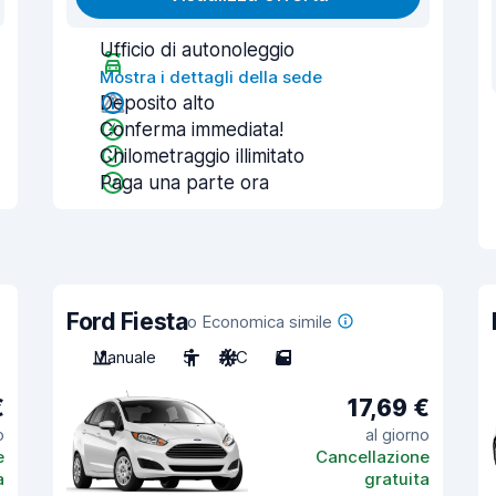
Ufficio di autonoleggio
Mostra i dettagli della sede
Deposito alto
Conferma immediata!
Chilometraggio illimitato
Paga una parte ora
Ford Fiesta
o Economica simile
Manuale
5
A/C
5
€
17,69 €
o
al giorno
e
Cancellazione
a
gratuita