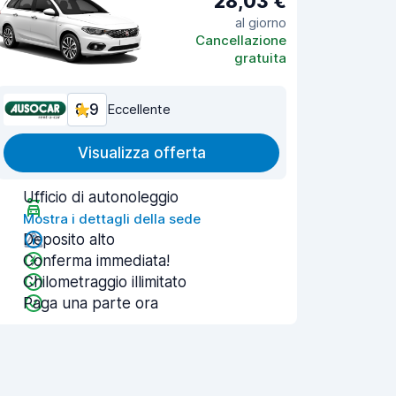
28,03 €
al giorno
Cancellazione
gratuita
8,9
Eccellente
Visualizza offerta
Ufficio di autonoleggio
Mostra i dettagli della sede
Deposito alto
Conferma immediata!
Chilometraggio illimitato
Paga una parte ora