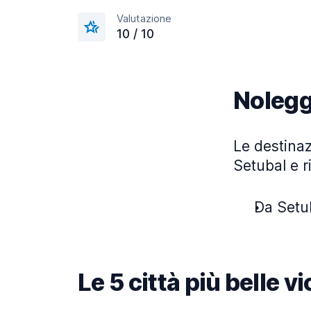
Valutazione
10 / 10
Nolegg
Le destinaz
Setubal e r
Da Setub
Le 5 città più belle v