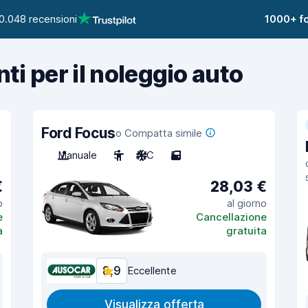
0.048 recensioni
1000+ fo
nti per il noleggio auto
Ford Focus
o Compatta simile
Manuale
5
A/C
5
€
28,03 €
o
al giorno
e
Cancellazione
a
gratuita
8,9
Eccellente
Visualizza offerta