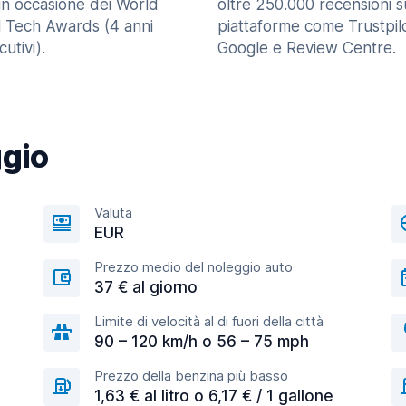
in occasione dei World
oltre 250.000 recensioni s
l Tech Awards (4 anni
piattaforme come Trustpilo
utivi).
Google e Review Centre.
ggio
Valuta
EUR
Prezzo medio del noleggio auto
37 € al giorno
Limite di velocità al di fuori della città
90 – 120 km/h o 56 – 75 mph
Prezzo della benzina più basso
1,63 € al litro o 6,17 € / 1 gallone