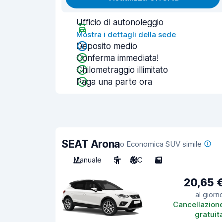
Ufficio di autonoleggio
Mostra i dettagli della sede
Deposito medio
Conferma immediata!
Chilometraggio illimitato
Paga una parte ora
SEAT Arona
o Economica SUV simile
Manuale
5
A/C
5
20,65 
al giorn
Cancellazion
gratuit