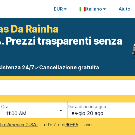
EUR
Italiano
Aiuto
as Da Rainha
. Prezzi trasparenti senza
istenza 24/7
Cancellazione gratuita
Ora
Data di riconsegna
11:00 AM
gio 20 ago
e l'età è di
anni
iti d'America (USA)
30-65