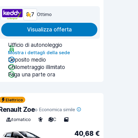
8,7
Ottimo
Visualizza offerta
Ufficio di autonoleggio
Mostra i dettagli della sede
Deposito medio
Chilometraggio illimitato
Paga una parte ora
Elettrico
Renault Zoe
o Economica simile
Automatico
5
A/C
5
40,68 €