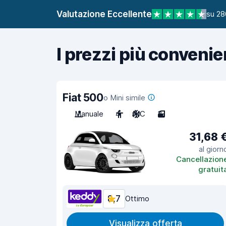
Valutazione Eccellente
su 28
I prezzi più convenie
Fiat 500
o Mini simile
Manuale
4
A/C
3
31,68 
al giorn
Cancellazion
gratuit
8,7
Ottimo
Visualizza offerta