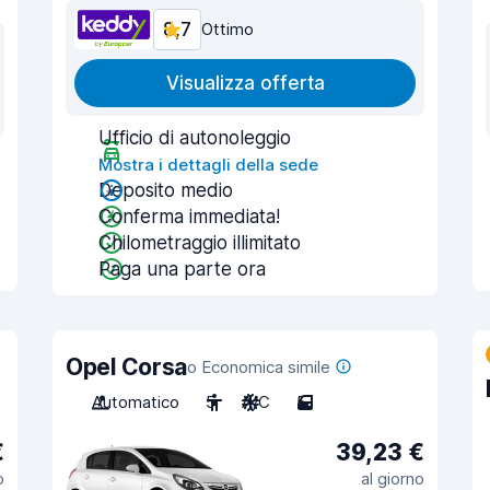
8,7
Ottimo
Visualizza offerta
Ufficio di autonoleggio
Mostra i dettagli della sede
Deposito medio
Conferma immediata!
Chilometraggio illimitato
Paga una parte ora
Opel Corsa
o Economica simile
Automatico
5
A/C
5
€
39,23 €
o
al giorno