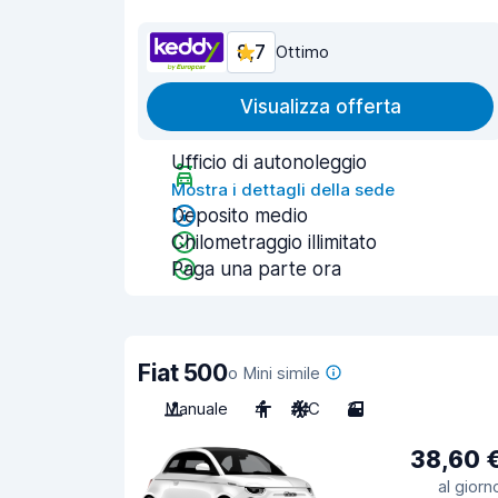
8,7
Ottimo
Visualizza offerta
Ufficio di autonoleggio
Mostra i dettagli della sede
Deposito medio
Chilometraggio illimitato
Paga una parte ora
Fiat 500
o Mini simile
Manuale
4
A/C
3
38,60 
al giorn