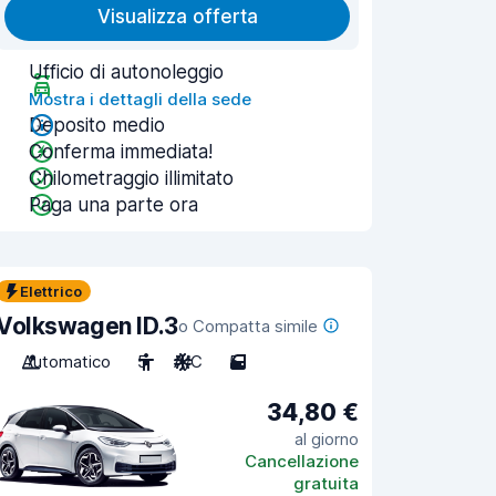
Visualizza offerta
Ufficio di autonoleggio
Mostra i dettagli della sede
Deposito medio
Conferma immediata!
Chilometraggio illimitato
Paga una parte ora
Elettrico
Volkswagen ID.3
o Compatta simile
Automatico
5
A/C
5
34,80 €
al giorno
Cancellazione
gratuita