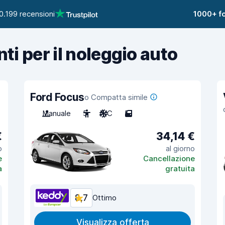
0.199 recensioni
1000+ fo
nti per il noleggio auto
Ford Focus
o Compatta simile
Manuale
5
A/C
5
€
34,14 €
o
al giorno
e
Cancellazione
a
gratuita
8,7
Ottimo
Visualizza offerta