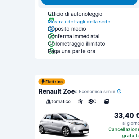
Ufficio di autonoleggio
Mostra i dettagli della sede
Deposito medio
Conferma immediata!
Chilometraggio illimitato
Paga una parte ora
Elettrico
Renault Zoe
o Economica simile
Automatico
5
A/C
5
33,40 
al giorn
Cancellazion
gratuit