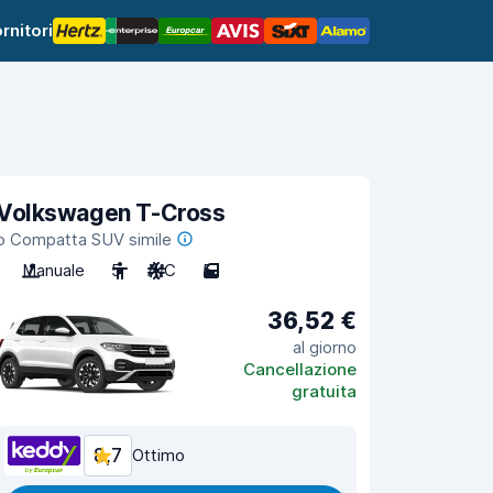
rnitori
Volkswagen T-Cross
o Compatta SUV simile
Manuale
5
A/C
5
36,52 €
al giorno
Cancellazione
gratuita
8,7
Ottimo