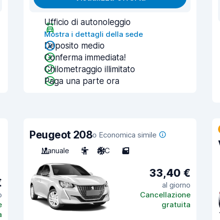
Ufficio di autonoleggio
Mostra i dettagli della sede
Deposito medio
Conferma immediata!
Chilometraggio illimitato
Paga una parte ora
Peugeot 208
o Economica simile
Manuale
5
A/C
5
33,40 €
€
al giorno
o
Cancellazione
e
gratuita
a