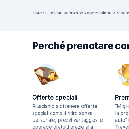
I prezzi indicati sopra sono approssimativi e sono
Perché prenotare co
Offerte speciali
Prem
Riusciamo a ottenere offerte
"Migl
speciali come il ritiro senza
la pr
personale, prezzi vantaggiosi e
auto" 
upgrade gratuiti grazie alla
Trave