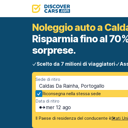
Noleggio auto a Cald
Risparmia fino al 70%
sorprese.
Scelto da 7 milioni di viaggiatori
Ass
Sede di ritiro
Caldas Da Rainha, Portogallo
Riconsegna nella stessa sede
Data di ritiro
mer 12 ago
Il Paese di residenza del conducente è
Stati Un