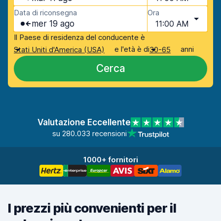
Data di riconsegna
Ora
mer 19 ago
11:00 AM
Il Paese di residenza del conducente è
e l'età è di
anni
Stati Uniti d'America (USA)
30-65
Cerca
Valutazione Eccellente
su 280.033 recensioni
1000+ fornitori
I prezzi più convenienti per il