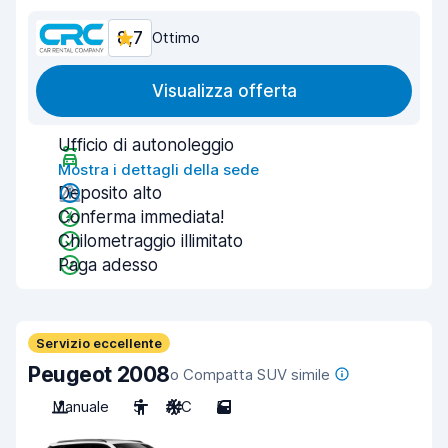
8,7
Ottimo
Visualizza offerta
Ufficio di autonoleggio
Mostra i dettagli della sede
Deposito alto
Conferma immediata!
Chilometraggio illimitato
Paga adesso
Servizio eccellente
Peugeot 2008
o Compatta SUV simile
Manuale
5
A/C
5