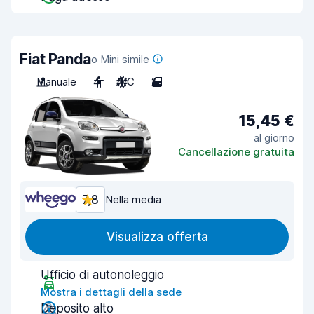
Fiat Panda
o Mini simile
Manuale
4
A/C
2
15,45 €
al giorno
Cancellazione gratuita
7,8
Nella media
Visualizza offerta
Ufficio di autonoleggio
Mostra i dettagli della sede
Deposito alto