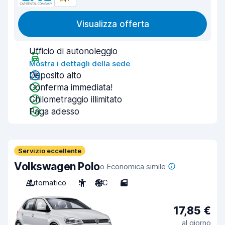
Visualizza offerta
Ufficio di autonoleggio
Mostra i dettagli della sede
Deposito alto
Conferma immediata!
Chilometraggio illimitato
Paga adesso
Servizio eccellente
Volkswagen Polo
o Economica simile
Automatico
5
A/C
5
17,85 €
al giorno