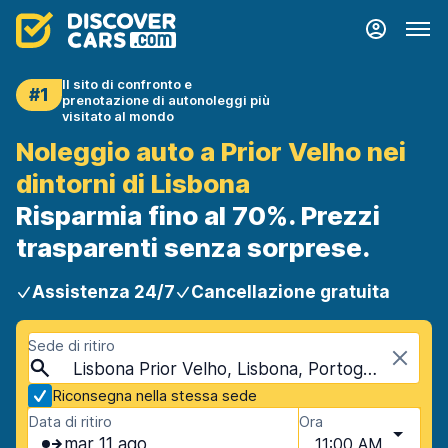
Il sito di confronto e
#1
prenotazione di autonoleggi più
visitato al mondo
Noleggio auto a Prior Velho nei
dintorni di Lisbona
Risparmia fino al 70%. Prezzi
trasparenti senza sorprese.
Assistenza 24/7
Cancellazione gratuita
Sede di ritiro
Lisbona Prior Velho, Lisbona, Portogallo
Riconsegna nella stessa sede
Data di ritiro
Ora
mar 11 ago
11:00 AM