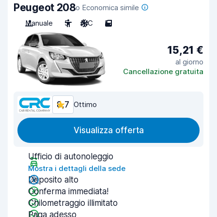
Peugeot 208
o Economica simile
Manuale
5
A/C
5
15,21 €
al giorno
Cancellazione gratuita
8,7
Ottimo
Visualizza offerta
Ufficio di autonoleggio
Mostra i dettagli della sede
Deposito alto
Conferma immediata!
Chilometraggio illimitato
Paga adesso