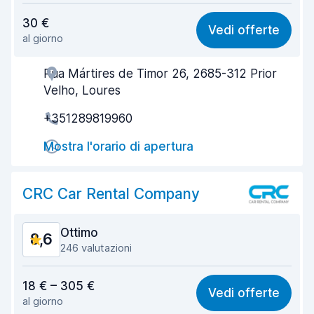
Rapporto qualità-prezzo
8,9
30 €
Vedi offerte
al giorno
Facile da trovare
9,4
Rua Mártires de Timor 26, 2685-312 Prior
Gentilezza degli agenti
9,3
Velho, Loures
Rapidità del ritiro
9,5
+351289819960
Rapidità della riconsegna
9,6
Mostra l'orario di apertura
Pulizia del veicolo
9,2
CRC Car Rental Company
Condizioni dell'auto
8,9
Ottimo
8,6
246 valutazioni
Rapporto qualità-prezzo
8,6
18 € – 305 €
Vedi offerte
al giorno
Facile da trovare
8,8