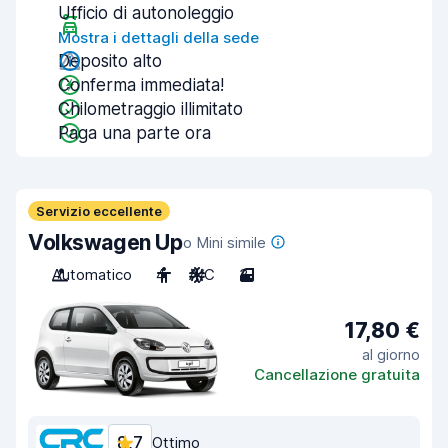
Ufficio di autonoleggio
Mostra i dettagli della sede
Deposito alto
Conferma immediata!
Chilometraggio illimitato
Paga una parte ora
Servizio eccellente
Volkswagen Up
o Mini simile
Automatico
4
A/C
3
17,80 €
al giorno
Cancellazione gratuita
8,7
Ottimo