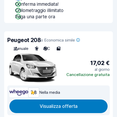
Conferma immediata!
Chilometraggio illimitato
Paga una parte ora
Peugeot 208
o Economica simile
Manuale
5
A/C
5
17,02 €
al giorno
Cancellazione gratuita
7,8
Nella media
Visualizza offerta