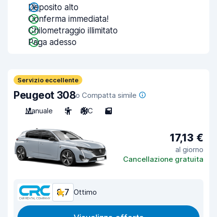
Deposito alto
Conferma immediata!
Chilometraggio illimitato
Paga adesso
Servizio eccellente
Peugeot 308
o Compatta simile
Manuale
5
A/C
5
17,13 €
al giorno
Cancellazione gratuita
8,7
Ottimo