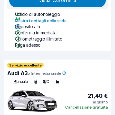
Visualizza offerta
Ufficio di autonoleggio
Mostra i dettagli della sede
Deposito alto
Conferma immediata!
Chilometraggio illimitato
Paga adesso
Servizio eccellente
Audi A3
o Intermedia simile
Manuale
5
A/C
5
21,40 €
al giorno
Cancellazione gratuita