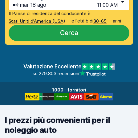
mar 18 ago
11:00 AM
Il Paese di residenza del conducente è
e l'età è di
anni
Stati Uniti d'America (USA)
30-65
Cerca
Valutazione Eccellente
su 279.803 recensioni
1000+ fornitori
I prezzi più convenienti per il
noleggio auto