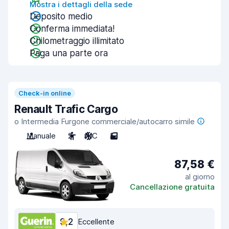
Mostra i dettagli della sede
Deposito medio
Conferma immediata!
Chilometraggio illimitato
Paga una parte ora
Check-in online
Renault Trafic Cargo
o Intermedia Furgone commerciale/autocarro simile
Manuale
2
A/C
5
87,58 €
al giorno
Cancellazione gratuita
9,2
Eccellente