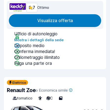
8,7
Ottimo
Visualizza offerta
Ufficio di autonoleggio
Mostra i dettagli della sede
Deposito medio
Conferma immediata!
Chilometraggio illimitato
Paga una parte ora
Elettrico
Renault Zoe
o Economica simile
Automatico
5
A/C
5