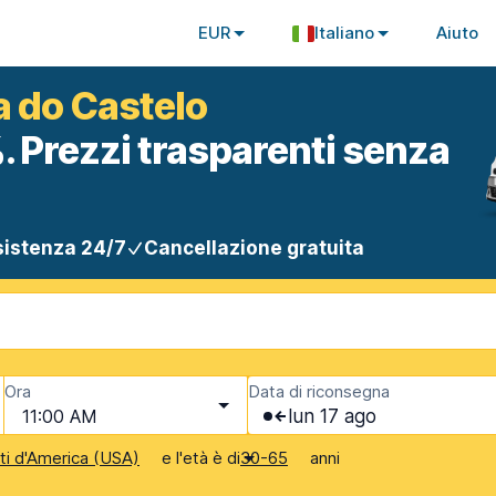
EUR
Italiano
Aiuto
a do Castelo
. Prezzi trasparenti senza
istenza 24/7
Cancellazione gratuita
Ora
Data di riconsegna
11:00 AM
lun 17 ago
e l'età è di
anni
iti d'America (USA)
30-65