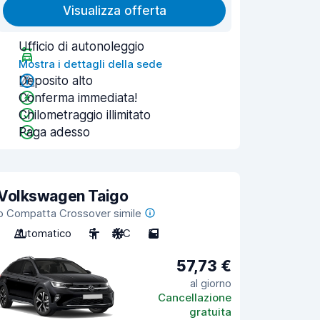
Visualizza offerta
Ufficio di autonoleggio
Mostra i dettagli della sede
Deposito alto
Conferma immediata!
Chilometraggio illimitato
Paga adesso
Volkswagen Taigo
o Compatta Crossover simile
Automatico
5
A/C
5
57,73 €
al giorno
Cancellazione
gratuita