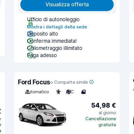
Visualizza offerta
Ufficio di autonoleggio
Mostra i dettagli della sede
Deposito alto
Conferma immediata!
Chilometraggio illimitato
Paga adesso
Ford Focus
o Compatta simile
Automatico
5
A/C
4
54,98 €
€
al giorno
o
Cancellazione
e
gratuita
a