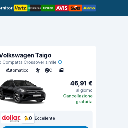
rnitori
Volkswagen Taigo
o Compatta Crossover simile
Automatico
5
A/C
5
46,91 €
al giorno
Cancellazione
gratuita
9,0
Eccellente