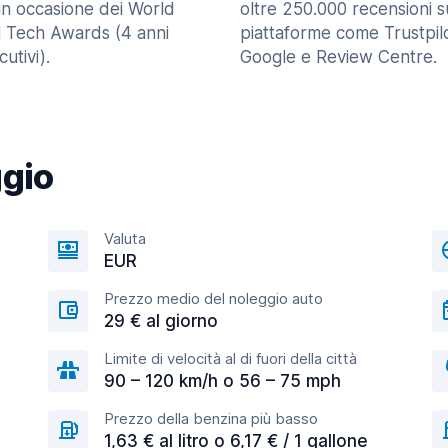
in occasione dei World
oltre 250.000 recensioni s
l Tech Awards (4 anni
piattaforme come Trustpilo
utivi).
Google e Review Centre.
ggio
Valuta
EUR
Prezzo medio del noleggio auto
29 € al giorno
Limite di velocità al di fuori della città
90 – 120 km/h o 56 – 75 mph
Prezzo della benzina più basso
1,63 € al litro o 6,17 € / 1 gallone