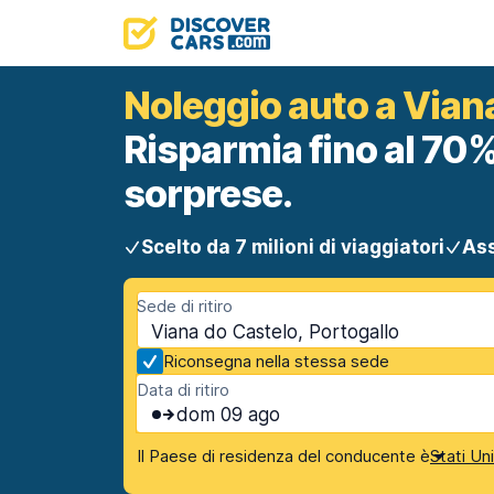
Noleggio auto a Vian
Risparmia fino al 70%
sorprese.
Scelto da 7 milioni di viaggiatori
Ass
Sede di ritiro
Viana do Castelo, Portogallo
Riconsegna nella stessa sede
Data di ritiro
dom 09 ago
Il Paese di residenza del conducente è
Stati Un