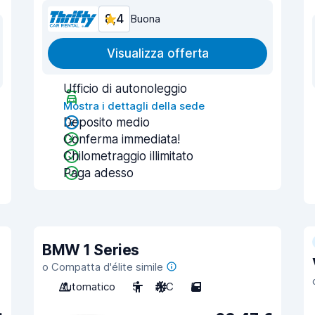
8,4
Buona
Visualizza offerta
Ufficio di autonoleggio
Mostra i dettagli della sede
Deposito medio
Conferma immediata!
Chilometraggio illimitato
Paga adesso
BMW 1 Series
o Compatta d'élite simile
Automatico
5
A/C
5