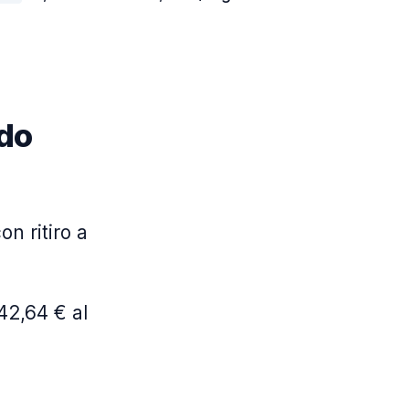
 do
on ritiro a
42,64 € al