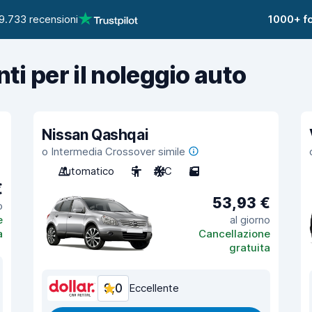
9.733 recensioni
1000+ fo
nti per il noleggio auto
Nissan Qashqai
o Intermedia Crossover simile
Automatico
5
A/C
5
€
53,93 €
o
e
al giorno
a
Cancellazione
gratuita
9,0
Eccellente