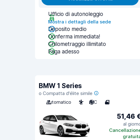
Ufficio di autonoleggio
Mostra i dettagli della sede
Deposito medio
Conferma immediata!
Chilometraggio illimitato
Paga adesso
BMW 1 Series
o Compatta d'élite simile
Automatico
5
A/C
4
51,46 
al giorn
Cancellazion
gratuit