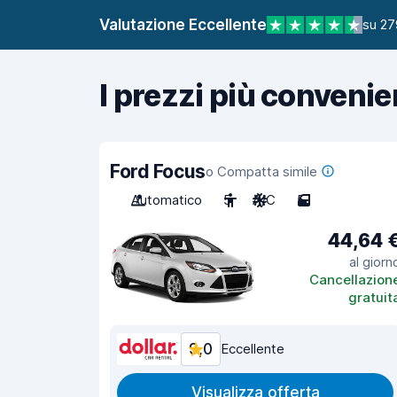
Valutazione Eccellente
su 27
I prezzi più convenie
Ford Focus
o Compatta simile
Automatico
5
A/C
5
44,64 
al giorn
Cancellazion
gratuit
9,0
Eccellente
Visualizza offerta