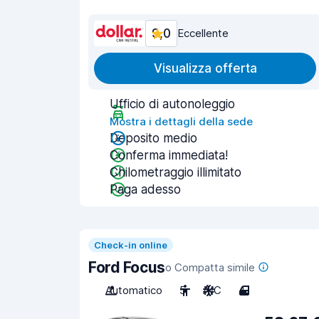
9,0
Eccellente
Visualizza offerta
Ufficio di autonoleggio
Mostra i dettagli della sede
Deposito medio
Conferma immediata!
Chilometraggio illimitato
Paga adesso
Check-in online
Ford Focus
o Compatta simile
Automatico
5
A/C
4