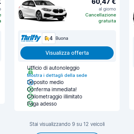
€
60,47 €
o
al giorno
e
Cancellazione
a
gratuita
8,4
Buona
Visualizza offerta
Ufficio di autonoleggio
Mostra i dettagli della sede
Deposito medio
Conferma immediata!
Chilometraggio illimitato
Paga adesso
Stai visualizzando 9 su 12 veicoli