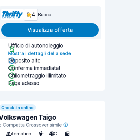
8,4
Buona
Visualizza offerta
Ufficio di autonoleggio
Mostra i dettagli della sede
Deposito alto
Conferma immediata!
Chilometraggio illimitato
Paga adesso
Check-in online
Volkswagen Taigo
o Compatta Crossover simile
Automatico
5
A/C
5