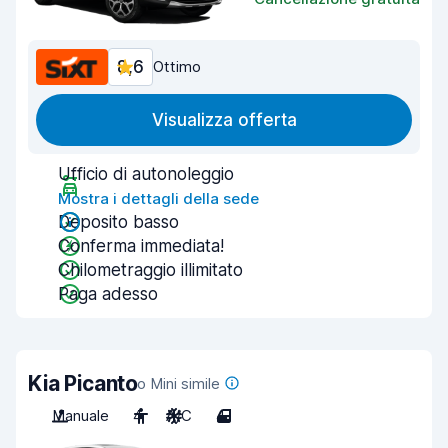
8,6
Ottimo
Visualizza offerta
Ufficio di autonoleggio
Mostra i dettagli della sede
Deposito basso
Conferma immediata!
Chilometraggio illimitato
Paga adesso
Kia Picanto
o Mini simile
Manuale
4
A/C
4