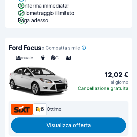
Conferma immediata!
Chilometraggio illimitato
Paga adesso
Ford Focus
o Compatta simile
Manuale
5
A/C
5
12,02 €
al giorno
Cancellazione gratuita
8,6
Ottimo
Visualizza offerta