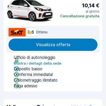
10,14 €
al giorno
Cancellazione gratuita
8,6
Ottimo
Visualizza offerta
Ufficio di autonoleggio
Mostra i dettagli della sede
Deposito basso
Conferma immediata!
Chilometraggio illimitato
Paga adesso