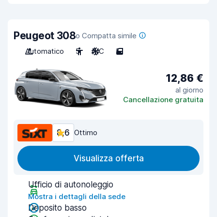
Peugeot 308
o Compatta simile
Automatico
5
A/C
5
12,86 €
al giorno
Cancellazione gratuita
8,6
Ottimo
Visualizza offerta
Ufficio di autonoleggio
Mostra i dettagli della sede
Deposito basso