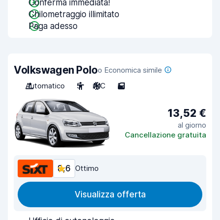
Conferma immediata!
Chilometraggio illimitato
Paga adesso
Volkswagen Polo
o Economica simile
Automatico
5
A/C
5
13,52 €
al giorno
Cancellazione gratuita
8,6
Ottimo
Visualizza offerta