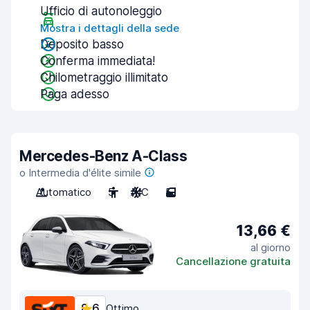
Ufficio di autonoleggio
Mostra i dettagli della sede
Deposito basso
Conferma immediata!
Chilometraggio illimitato
Paga adesso
Mercedes-Benz A-Class
o Intermedia d'élite simile
Automatico
5
A/C
5
13,66 €
al giorno
Cancellazione gratuita
8,6
Ottimo