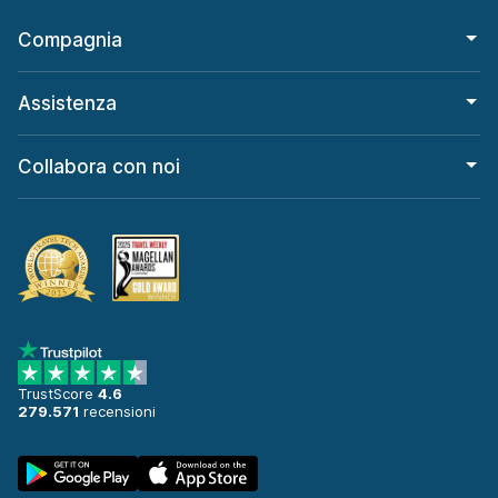
Compagnia
Assistenza
Collabora con noi
TrustScore
4.6
279.571
recensioni