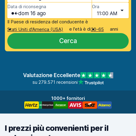
Data di riconsegna
Ora
dom 16 ago
11:00 AM
Il Paese di residenza del conducente è
e l'età è di
anni
Stati Uniti d'America (USA)
30-65
Cerca
Valutazione Eccellente
su 279.571 recensioni
1000+ fornitori
I prezzi più convenienti per il