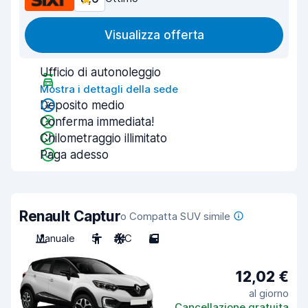
Visualizza offerta
Ufficio di autonoleggio
Mostra i dettagli della sede
Deposito medio
Conferma immediata!
Chilometraggio illimitato
Paga adesso
Renault Captur
o Compatta SUV simile
Manuale
5
A/C
5
12,02 €
al giorno
Cancellazione gratuita