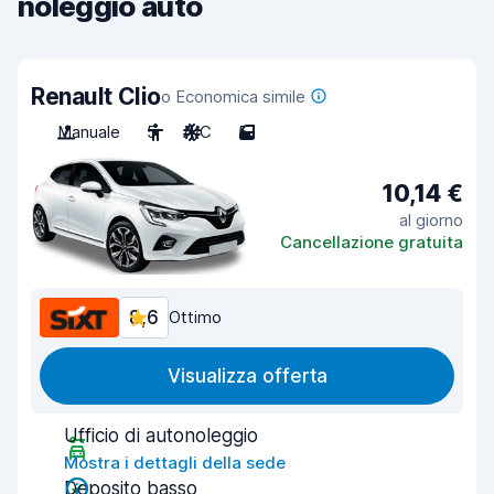
noleggio auto
Renault Clio
o Economica simile
Manuale
5
A/C
5
10,14 €
al giorno
Cancellazione gratuita
8,6
Ottimo
Visualizza offerta
Ufficio di autonoleggio
Mostra i dettagli della sede
Deposito basso