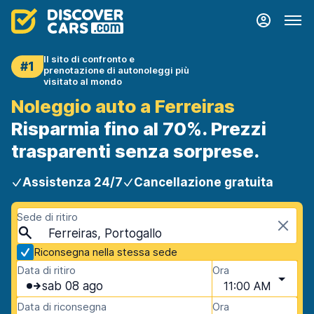
Il sito di confronto e
#1
prenotazione di autonoleggi più
visitato al mondo
Noleggio auto a Ferreiras
Risparmia fino al 70%. Prezzi
trasparenti senza sorprese.
Assistenza 24/7
Cancellazione gratuita
Sede di ritiro
Ferreiras, Portogallo
Riconsegna nella stessa sede
Data di ritiro
Ora
sab 08 ago
11:00 AM
Data di riconsegna
Ora