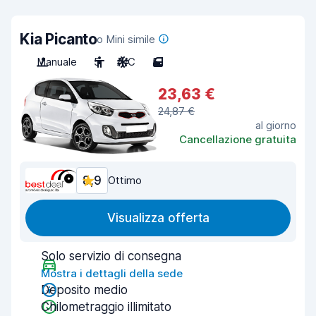
Kia Picanto
o Mini simile
Manuale
5
A/C
5
23,63 €
24,87 €
al giorno
Cancellazione gratuita
8,9
Ottimo
Visualizza offerta
Solo servizio di consegna
Mostra i dettagli della sede
Deposito medio
Chilometraggio illimitato