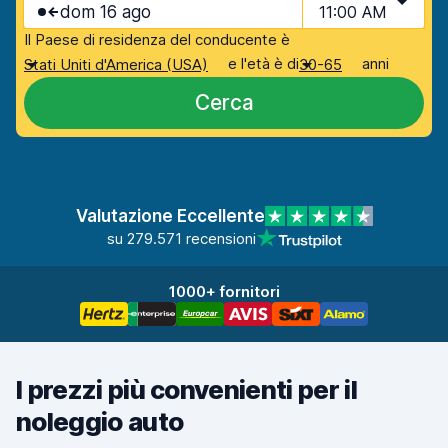
dom 16 ago
11:00 AM
Il Paese di residenza del conducente è
e l'età è di
anni
Stati Uniti d'America (USA)
30-65
Cerca
Valutazione Eccellente
su 279.571 recensioni
1000+ fornitori
I prezzi più convenienti per il
noleggio auto