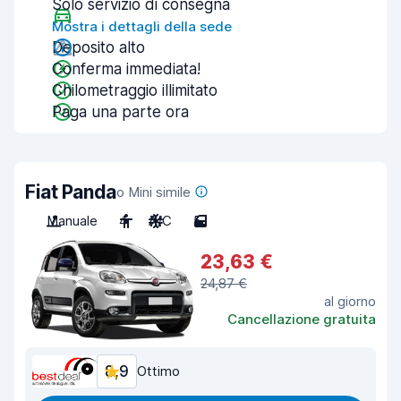
Solo servizio di consegna
Mostra i dettagli della sede
Deposito alto
Conferma immediata!
Chilometraggio illimitato
Paga una parte ora
Fiat Panda
o Mini simile
Manuale
4
A/C
5
23,63 €
24,87 €
al giorno
Cancellazione gratuita
8,9
Ottimo