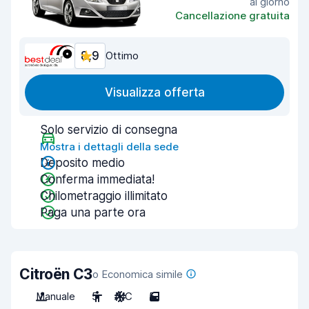
al giorno
Cancellazione gratuita
8,9
Ottimo
Visualizza offerta
Solo servizio di consegna
Mostra i dettagli della sede
Deposito medio
Conferma immediata!
Chilometraggio illimitato
Paga una parte ora
Citroën C3
o Economica simile
Manuale
5
A/C
5