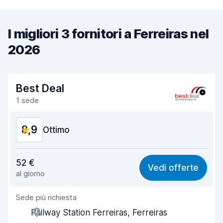
I migliori 3 fornitori a Ferreiras nel
2026
Best Deal
1 sede
8,9
Ottimo
Rapporto qualità-prezzo
9,4
52 €
Vedi offerte
al giorno
Facile da trovare
8,2
Sede più richiesta
Gentilezza degli agenti
9,5
Railway Station Ferreiras, Ferreiras
Rapidità del ritiro
8,0