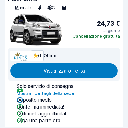
Manuale
4
A/C
5
24,73 €
al giorno
Cancellazione gratuita
8,6
Ottimo
Visualizza offerta
Solo servizio di consegna
Mostra i dettagli della sede
Deposito medio
Conferma immediata!
Chilometraggio illimitato
Paga una parte ora