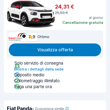
24,31 €
25,59 €
al giorno
Cancellazione gratuita
8,9
Ottimo
Visualizza offerta
Solo servizio di consegna
Mostra i dettagli della sede
Deposito medio
Chilometraggio illimitato
Paga una parte ora
Fiat Panda
o Economica simile