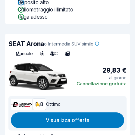
Deposito alto
Chilometraggio illimitato
Paga adesso
SEAT Arona
o Intermedia SUV simile
Manuale
5
A/C
5
29,83 €
al giorno
Cancellazione gratuita
8,8
Ottimo
Visualizza offerta