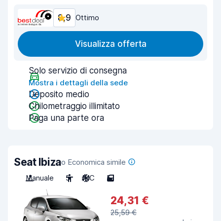
8,9
Ottimo
Visualizza offerta
Solo servizio di consegna
Mostra i dettagli della sede
Deposito medio
Chilometraggio illimitato
Paga una parte ora
Seat Ibiza
o Economica simile
Manuale
5
A/C
5
24,31 €
25,59 €