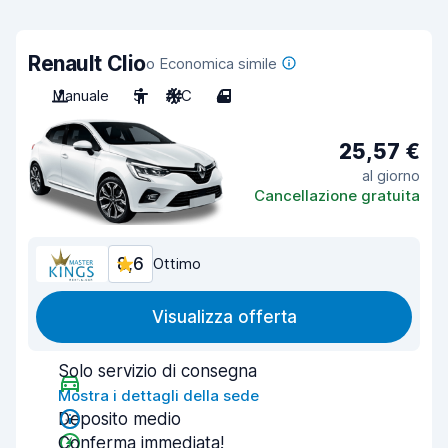
Renault Clio
o Economica simile
Manuale
5
A/C
4
25,57 €
al giorno
Cancellazione gratuita
8,6
Ottimo
Visualizza offerta
Solo servizio di consegna
Mostra i dettagli della sede
Deposito medio
Conferma immediata!