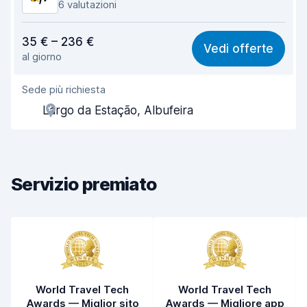
6 valutazioni
Rapporto qualità-prezzo
8,8
35 € – 236 €
Vedi offerte
al giorno
Facile da trovare
8,5
Sede più richiesta
Gentilezza degli agenti
9,2
Largo da Estação, Albufeira
Rapidità del ritiro
8,4
Rapidità della riconsegna
8,5
Servizio premiato
Pulizia del veicolo
9,1
Condizioni dell'auto
8,8
World Travel Tech
World Travel Tech
Awards — Miglior sito
Awards — Migliore app