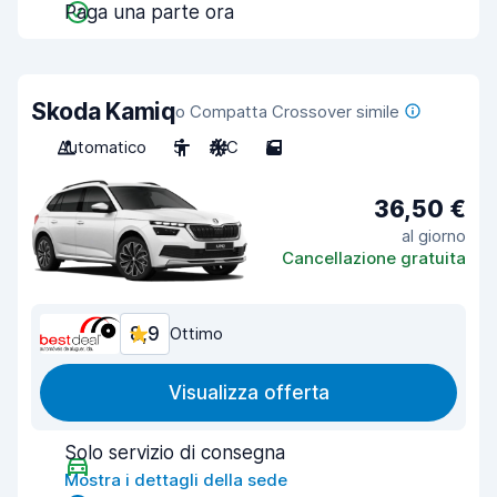
Paga una parte ora
Skoda Kamiq
o Compatta Crossover simile
Automatico
5
A/C
5
36,50 €
al giorno
Cancellazione gratuita
8,9
Ottimo
Visualizza offerta
Solo servizio di consegna
Mostra i dettagli della sede