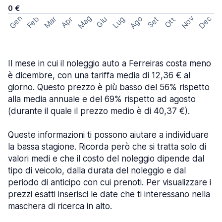
0 €
Mag
Gen
Ago
Nov
Dec
Feb
Mar
Lug
Apr
Set
Giu
Ott
Il mese in cui il noleggio auto a Ferreiras costa meno
è dicembre, con una tariffa media di 12,36 € al
giorno. Questo prezzo è più basso del 56% rispetto
alla media annuale e del 69% rispetto ad agosto
(durante il quale il prezzo medio è di 40,37 €).
Queste informazioni ti possono aiutare a individuare
la bassa stagione. Ricorda però che si tratta solo di
valori medi e che il costo del noleggio dipende dal
tipo di veicolo, dalla durata del noleggio e dal
periodo di anticipo con cui prenoti. Per visualizzare i
prezzi esatti inserisci le date che ti interessano nella
maschera di ricerca in alto.