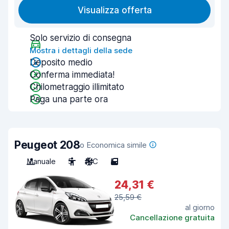
Visualizza offerta
Solo servizio di consegna
Mostra i dettagli della sede
Deposito medio
Conferma immediata!
Chilometraggio illimitato
Paga una parte ora
Peugeot 208
o Economica simile
Manuale
5
A/C
5
24,31 €
25,59 €
al giorno
Cancellazione gratuita