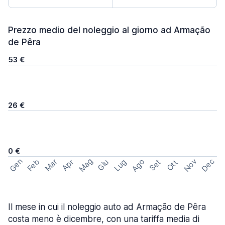
Prezzo medio del noleggio al giorno ad Armação
de Pêra
53 €
26 €
0 €
Mag
Gen
Ago
Nov
Dec
Feb
Mar
Lug
Apr
Set
Giu
Ott
Il mese in cui il noleggio auto ad Armação de Pêra
costa meno è dicembre, con una tariffa media di