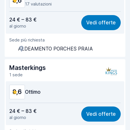
8,6
17 valutazioni
Rapporto qualità-prezzo
8,2
24 € – 83 €
Vedi offerte
al giorno
Facile da trovare
8,5
Sede più richiesta
Gentilezza degli agenti
8,5
ALDEAMENTO PORCHES PRAIA
Rapidità del ritiro
8,5
Rapidità della riconsegna
8,6
Masterkings
1 sede
Pulizia del veicolo
9,1
8,6
Condizioni dell'auto
Ottimo
8,6
Rapporto qualità-prezzo
8,8
24 € – 83 €
Vedi offerte
al giorno
Facile da trovare
8,2