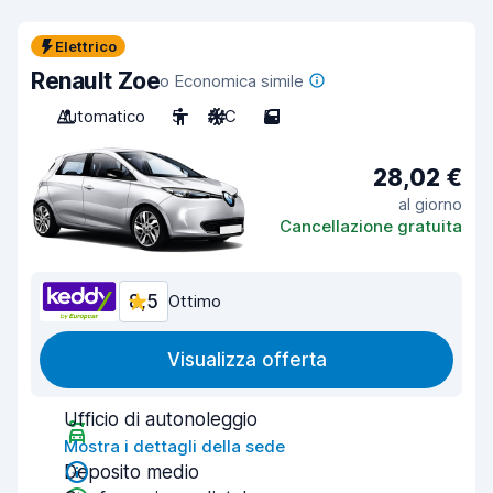
Elettrico
Renault Zoe
o Economica simile
Automatico
5
A/C
5
28,02 €
al giorno
Cancellazione gratuita
8,5
Ottimo
Visualizza offerta
Ufficio di autonoleggio
Mostra i dettagli della sede
Deposito medio