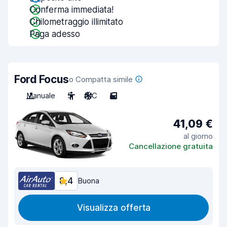
Conferma immediata!
Chilometraggio illimitato
Paga adesso
Ford Focus
o Compatta simile
Manuale
5
A/C
5
41,09 €
al giorno
Cancellazione gratuita
8,4
Buona
Visualizza offerta