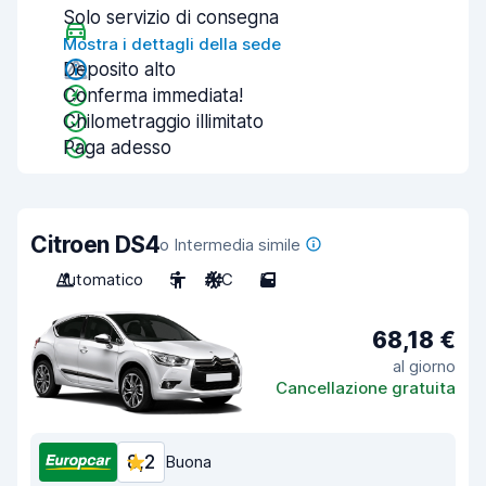
Solo servizio di consegna
Mostra i dettagli della sede
Deposito alto
Conferma immediata!
Chilometraggio illimitato
Paga adesso
Citroen DS4
o Intermedia simile
Automatico
5
A/C
5
68,18 €
al giorno
Cancellazione gratuita
8,2
Buona