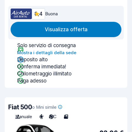
8,4
Buona
Visualizza offerta
Solo servizio di consegna
Mostra i dettagli della sede
Deposito alto
Conferma immediata!
Chilometraggio illimitato
Paga adesso
Fiat 500
o Mini simile
Manuale
4
A/C
3