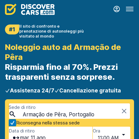
Il sito di confronto e
#1
prenotazione di autonoleggi più
visitato al mondo
Noleggio auto ad Armação de
Pêra
Risparmia fino al 70%. Prezzi
trasparenti senza sorprese.
Assistenza 24/7
Cancellazione gratuita
Sede di ritiro
Armação de Pêra, Portogallo
Riconsegna nella stessa sede
Data di ritiro
Ora
mar 11 ago
11:00 AM