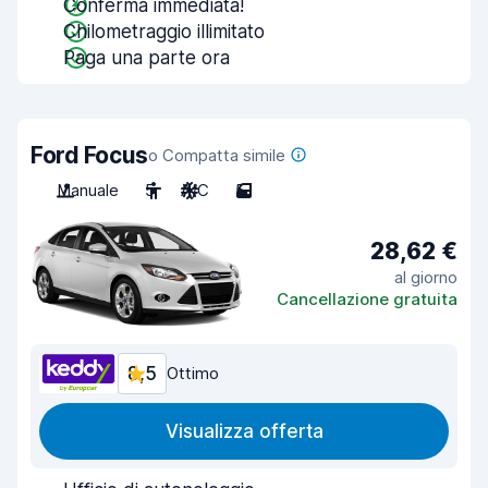
Conferma immediata!
Chilometraggio illimitato
Paga una parte ora
Ford Focus
o Compatta simile
Manuale
5
A/C
5
28,62 €
al giorno
Cancellazione gratuita
8,5
Ottimo
Visualizza offerta