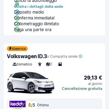
Ufficio di autonoleggio
Mostra i dettagli della sede
Deposito medio
Conferma immediata!
Chilometraggio illimitato
Paga una parte ora
Elettrico
Volkswagen ID.3
o Compatta simile
Automatico
5
A/C
5
29,13 €
al giorno
Cancellazione gratuita
8,5
Ottimo