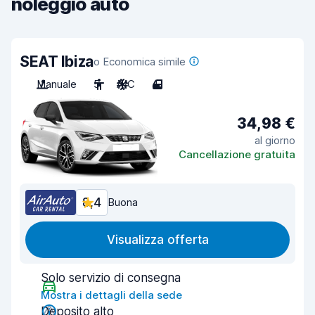
noleggio auto
SEAT Ibiza
o Economica simile
Manuale
5
A/C
4
34,98 €
al giorno
Cancellazione gratuita
8,4
Buona
Visualizza offerta
Solo servizio di consegna
Mostra i dettagli della sede
Deposito alto