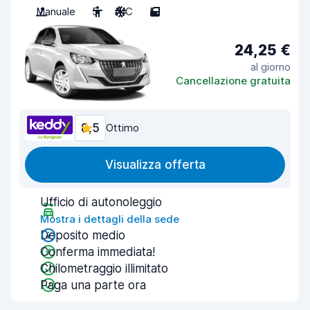
Manuale
5
A/C
5
24,25 €
al giorno
Cancellazione gratuita
8,5
Ottimo
Visualizza offerta
Ufficio di autonoleggio
Mostra i dettagli della sede
Deposito medio
Conferma immediata!
Chilometraggio illimitato
Paga una parte ora