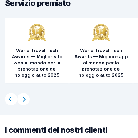
Servizio premiato
Pulizia del veicolo
9,0
Condizioni dell'auto
8,8
World Travel Tech
World Travel Tech
Awards — Miglior sito
Awards — Migliore app
web al mondo per la
al mondo per la
prenotazione del
prenotazione del
noleggio auto 2025
noleggio auto 2025
I commenti dei nostri clienti