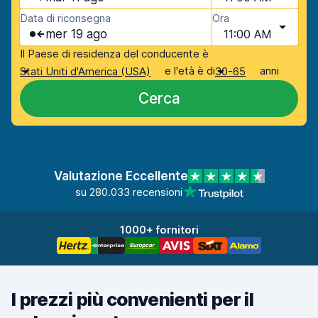
Data di riconsegna
Ora
mer 19 ago
11:00 AM
Il Paese di residenza del conducente è
e l'età è di
anni
Stati Uniti d'America (USA)
30-65
Cerca
Valutazione Eccellente
su 280.033 recensioni
1000+ fornitori
I prezzi più convenienti per il