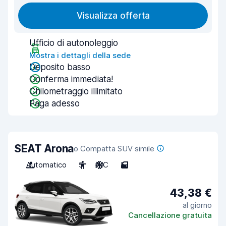
Visualizza offerta
Ufficio di autonoleggio
Mostra i dettagli della sede
Deposito basso
Conferma immediata!
Chilometraggio illimitato
Paga adesso
SEAT Arona
o Compatta SUV simile
Automatico
5
A/C
5
43,38 €
al giorno
Cancellazione gratuita