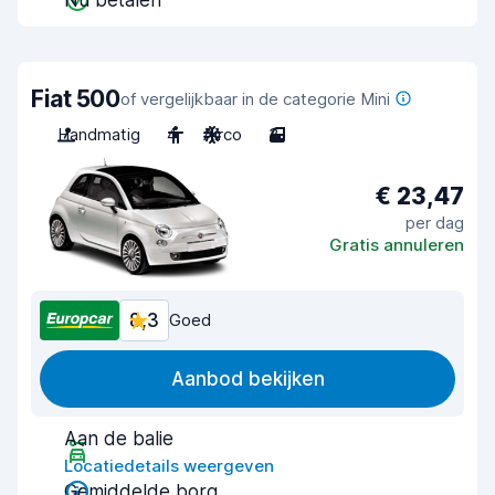
Nu betalen
Fiat 500
of vergelijkbaar in de categorie Mini
Handmatig
4
Airco
3
€ 23,47
per dag
Gratis annuleren
8,3
Goed
Aanbod bekijken
Aan de balie
Locatiedetails weergeven
Gemiddelde borg