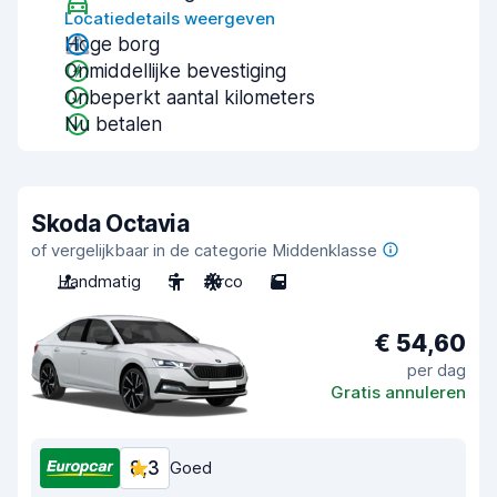
Locatiedetails weergeven
Hoge borg
Onmiddellijke bevestiging
Onbeperkt aantal kilometers
Nu betalen
Skoda Octavia
of vergelijkbaar in de categorie Middenklasse
Handmatig
5
Airco
5
€ 54,60
per dag
Gratis annuleren
8,3
Goed