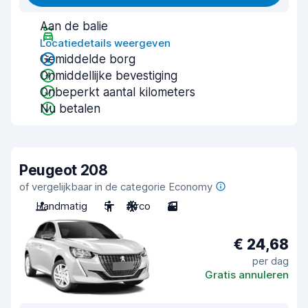
Aan de balie
Locatiedetails weergeven
Gemiddelde borg
Onmiddellijke bevestiging
Onbeperkt aantal kilometers
Nu betalen
Peugeot 208
of vergelijkbaar in de categorie Economy
Handmatig
5
Airco
3
€ 24,68
per dag
Gratis annuleren