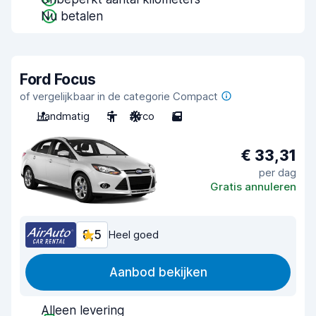
Nu betalen
Ford Focus
of vergelijkbaar in de categorie Compact
Handmatig
5
Airco
5
€ 33,31
per dag
Gratis annuleren
8,5
Heel goed
Aanbod bekijken
Alleen levering