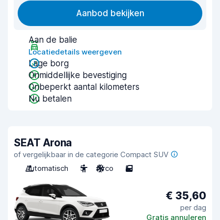
Aanbod bekijken
Aan de balie
Locatiedetails weergeven
Lage borg
Onmiddellijke bevestiging
Onbeperkt aantal kilometers
Nu betalen
SEAT Arona
of vergelijkbaar in de categorie Compact SUV
Automatisch
5
Airco
5
€ 35,60
per dag
Gratis annuleren