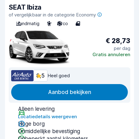
SEAT Ibiza
of vergelijkbaar in de categorie Economy
Handmatig
5
Airco
4
€ 28,73
per dag
Gratis annuleren
8,5
Heel goed
Aanbod bekijken
Alleen levering
Locatiedetails weergeven
Hoge borg
Onmiddellijke bevestiging
Onbeperkt aantal kilometers