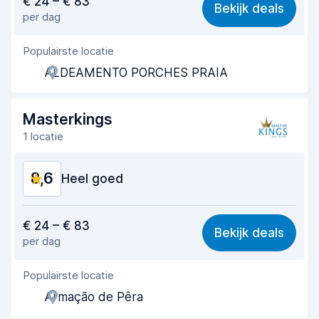
€ 24 – € 83
Bekijk deals
per dag
Makkelijk te vinden
8,5
Populairste locatie
Behulpzame medewerker
8,4
ALDEAMENTO PORCHES PRAIA
Snelheid ophaalproces
8,5
Snelheid inleverproces
8,6
Masterkings
1 locatie
Netheid van de auto
9,1
8,6
Staat van de auto
Heel goed
8,7
Waar voor uw geld
8,8
€ 24 – € 83
Bekijk deals
per dag
Makkelijk te vinden
8,2
Populairste locatie
Behulpzame medewerker
9,2
Armação de Pêra
Snelheid ophaalproces
8,0