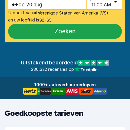
do 20 aug
11:00 AM
U boekt vanuit
Verenigde Staten van Amerika (VS)
en uw leeftijd is
30-65
Zoeken
Uitstekend beoordeeld
280.322 recensies op
1000+ autoverhuurbedrijven
Goedkoopste tarieven