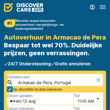
Werelds meest bezochte
#1
autoverhuur-vergelijkings- en
boekingswebsite
Autoverhuur in Armacao de Pera
Bespaar tot wel 70%. Duidelijke
prijzen, geen verrassingen.
24/7 Ondersteuning
Gratis annuleren
Ophaallocatie
Armacao de Pera, Portugal
Op dezelfde locatie inleveren
Datum ophalen
Tijd
wo 12 aug
11:00 AM
Datum inleveren
Tijd