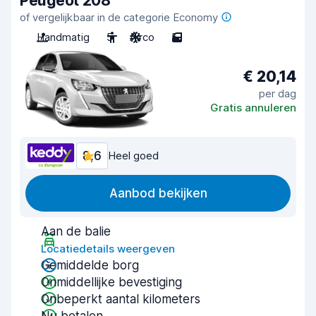
Peugeot 208
of vergelijkbaar in de categorie Economy
Handmatig
5
Airco
5
€ 20,14
per dag
Gratis annuleren
8,6
Heel goed
Aanbod bekijken
Aan de balie
Locatiedetails weergeven
Gemiddelde borg
Onmiddellijke bevestiging
Onbeperkt aantal kilometers