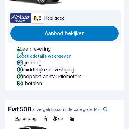
8,5
Heel goed
Aanbod bekijken
Alleen levering
Locatiedetails weergeven
Hoge borg
Onmiddellijke bevestiging
Onbeperkt aantal kilometers
Nu betalen
Fiat 500
of vergelijkbaar in de categorie Mini
Handmatig
4
Airco
3