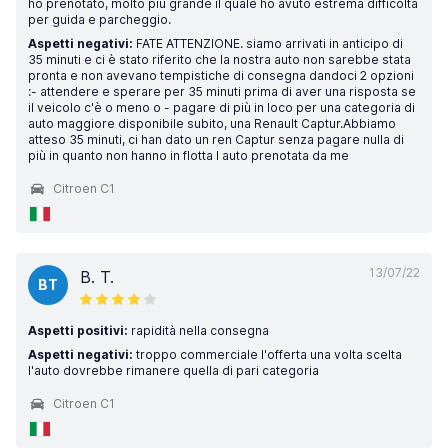
ho prenotato, molto più grande il quale ho avuto estrema difficoltà
per guida e parcheggio.
Aspetti negativi:
FATE ATTENZIONE. siamo arrivati in anticipo di
35 minuti e ci è stato riferito che la nostra auto non sarebbe stata
pronta e non avevano tempistiche di consegna dandoci 2 opzioni
:- attendere e sperare per 35 minuti prima di aver una risposta se
il veicolo c'è o meno o - pagare di più in loco per una categoria di
auto maggiore disponibile subito, una Renault Captur.Abbiamo
atteso 35 minuti, ci han dato un ren Captur senza pagare nulla di
più in quanto non hanno in flotta l auto prenotata da me
Citroen C1
13/07/22
B. T.
BT
Aspetti positivi:
rapidità nella consegna
Aspetti negativi:
troppo commerciale l'offerta una volta scelta
l'auto dovrebbe rimanere quella di pari categoria
Citroen C1