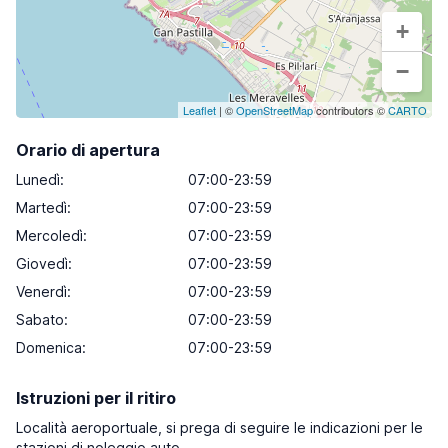
+
−
Leaflet
| ©
OpenStreetMap
contributors ©
CARTO
Orario di apertura
Lunedì
:
07:00-23:59
Martedì
:
07:00-23:59
Mercoledì
:
07:00-23:59
Giovedì
:
07:00-23:59
Venerdì
:
07:00-23:59
Sabato
:
07:00-23:59
Domenica
:
07:00-23:59
Istruzioni per il ritiro
Località aeroportuale, si prega di seguire le indicazioni per le
stazioni di noleggio auto.