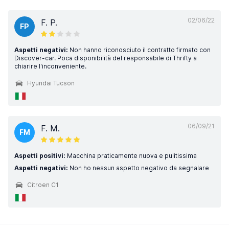
02/06/22
F. P.
FP
Aspetti negativi:
Non hanno riconosciuto il contratto firmato con
Discover-car. Poca disponibilità del responsabile di Thrifty a
chiarire l'inconveniente.
Hyundai Tucson
06/09/21
F. M.
FM
Aspetti positivi:
Macchina praticamente nuova e pulitissima
Aspetti negativi:
Non ho nessun aspetto negativo da segnalare
Citroen C1