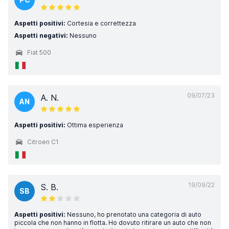
Aspetti positivi:
Cortesia e correttezza
Aspetti negativi:
Nessuno
Fiat 500
09/07/23
A. N.
AN
Aspetti positivi:
Ottima esperienza
Citroen C1
19/09/22
S. B.
SB
Aspetti positivi:
Nessuno, ho prenotato una categoria di auto
piccola che non hanno in flotta. Ho dovuto ritirare un auto che non