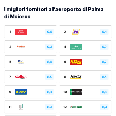
I migliori fornitori all’aeroporto di Palma
di Maiorca
1
9,6
2
9,4
3
9,3
4
9,2
5
8,9
6
8,7
7
8.5
8
8.5
9
8,4
10
8,4
11
8.3
12
8,3