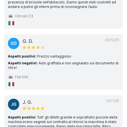
presenza di briciole nell’abitacolo. Siamo quindi stati costretti ad
andare a pulire gli interni prima di riconsegnare l’auto.
Citroen C3
02/12/25
G. D.
GD
Aspetti positivi:
Prezzo vantaggioso
Aspetti negativi:
Auto graffiata e non segnalato sul documento di
ritiro!
Fiat 500
13/11/25
J. G.
JG
Aspetti positivi:
Tutt' gli difetti grande e soprattutto piccole della
machina erano segnati sul contratto.al ritorno la macchina è stato
controllato minuziosamente. Pieno della macchina fatte. Ritiro