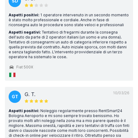
SD
Aspetti positivi:
1 operatore intervenuto in un secondo momento
è stato molto professionale e cordiale. Anche in fase di
riconsegna auto le procedure sono state veloci e professionali
Aspetti negativi:
Tentativo di fregarmi durante la consegna
dell'auto da parte di 2 operatori italiani (un uomo e una donna).
Tentativo di consegnarmi un auto di categoria inferiore rispetto a
quella prevista dal contratto. Auto iniziale sporca, con molti danni
e senza tagliando fatto. L'intervento provvidenziale di un terzo
operatore ha sistemato le cose.
Fiat 500X
10/03/26
G. T.
GT
Aspetti positivi:
Noleggio regolarmente presso RentSmart24
Bologna Aeroporto e mi sono sempre trovato benissimo. Ho
provato molti altri noleggi nella zona ma a mio parere questo è il
migliore. Massima onestà, rapidità e zero tentativi di truffa con finti
danni o clausole nascoste come molti loro concorrenti. Possibilità
di check-in online per velocizzare il ritiro. Oltretutto penso sia