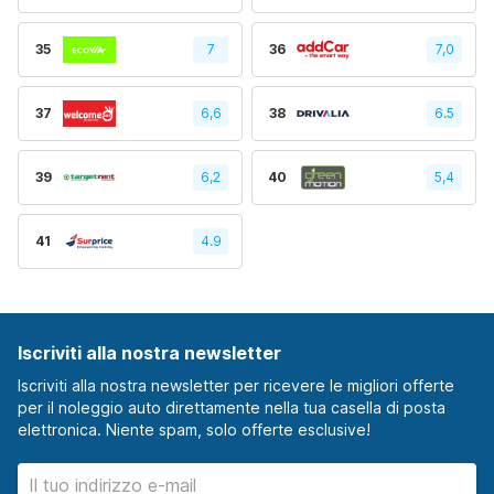
35
7
36
7,0
37
6,6
38
6.5
39
6,2
40
5,4
41
4.9
Iscriviti alla nostra newsletter
Iscriviti alla nostra newsletter per ricevere le migliori offerte
per il noleggio auto direttamente nella tua casella di posta
elettronica. Niente spam, solo offerte esclusive!