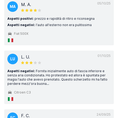
05/10/25
M. A.
MA
Aspetti positivi:
prezzo e rapidità di ritiro e riconsegna
Aspetti negativi:
l'auto all'esterno non era pulitissima
Fiat 500X
01/10/25
L. U.
LU
Aspetti negativi:
Fornita inizialmente auto di fascia inferiore e
senza aria condizionata. Ho protestato ed allora è spuntata per
magia l'auto che avevo prenotato. Questo scherzetto mi ha fatto
perdere mezz'ora buona...
Citroen C3
24/09/25
F. C.
FC