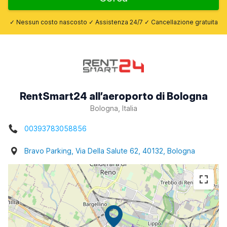
✓ Nessun costo nascosto ✓ Assistenza 24/7 ✓ Cancellazione gratuita
RentSmart24 all’aeroporto di Bologna
Bologna, Italia
00393783058856
Bravo Parking, Via Della Salute 62, 40132, Bologna