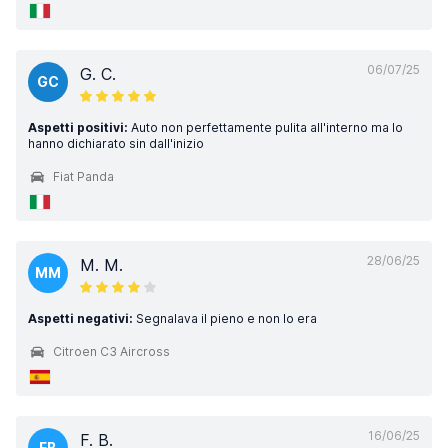
06/07/25
G. C.
GC
Aspetti positivi:
Auto non perfettamente pulita all'interno ma lo
hanno dichiarato sin dall'inizio
Fiat Panda
28/06/25
M. M.
MM
Aspetti negativi:
Segnalava il pieno e non lo era
Citroen C3 Aircross
16/06/25
F. B.
FB