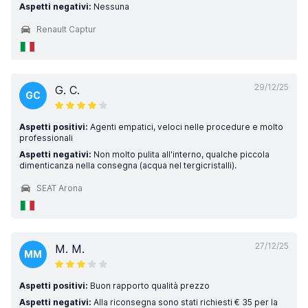
Aspetti negativi:
Nessuna
Renault Captur
29/12/25
G. C.
GC
Aspetti positivi:
Agenti empatici, veloci nelle procedure e molto
professionali
Aspetti negativi:
Non molto pulita all'interno, qualche piccola
dimenticanza nella consegna (acqua nel tergicristalli).
SEAT Arona
27/12/25
M. M.
MM
Aspetti positivi:
Buon rapporto qualità prezzo
Aspetti negativi:
Alla riconsegna sono stati richiesti € 35 per la