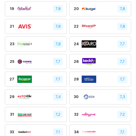
19
7.8
20
7,8
21
7,8
22
7,8
23
7,8
24
7,7
25
7,7
26
7,7
27
7.7
28
7,7
29
7,4
30
7,3
31
7,2
32
7.2
33
7.1
34
7,1