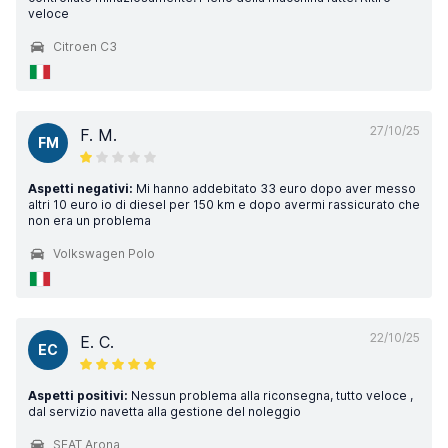
veloce
Citroen C3
27/10/25
F. M.
FM
Aspetti negativi:
Mi hanno addebitato 33 euro dopo aver messo
altri 10 euro io di diesel per 150 km e dopo avermi rassicurato che
non era un problema
Volkswagen Polo
22/10/25
E. C.
EC
Aspetti positivi:
Nessun problema alla riconsegna, tutto veloce ,
dal servizio navetta alla gestione del noleggio
SEAT Arona