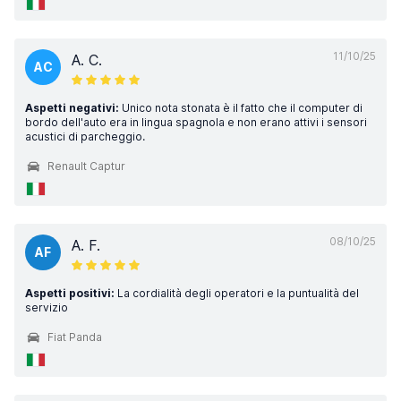
11/10/25
A. C.
AC
Aspetti negativi:
Unico nota stonata è il fatto che il computer di
bordo dell'auto era in lingua spagnola e non erano attivi i sensori
acustici di parcheggio.
Renault Captur
08/10/25
A. F.
AF
Aspetti positivi:
La cordialità degli operatori e la puntualità del
servizio
Fiat Panda