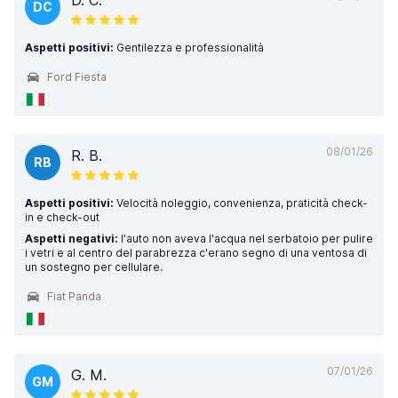
D. C.
DC
Aspetti positivi:
Gentilezza e professionalità
Ford Fiesta
08/01/26
R. B.
RB
Aspetti positivi:
Velocità noleggio, convenienza, praticità check-
in e check-out
Aspetti negativi:
l'auto non aveva l'acqua nel serbatoio per pulire
i vetri e al centro del parabrezza c'erano segno di una ventosa di
un sostegno per cellulare.
Fiat Panda
07/01/26
G. M.
GM