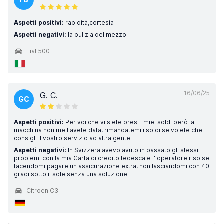
Aspetti positivi:
rapidità,cortesia
Aspetti negativi:
la pulizia del mezzo
Fiat 500
16/06/25
G. C.
GC
Aspetti positivi:
Per voi che vi siete presi i miei soldi però la
macchina non me l avete data, rimandatemi i soldi se volete che
consigli il vostro servizio ad altra gente
Aspetti negativi:
In Svizzera avevo avuto in passato gli stessi
problemi con la mia Carta di credito tedesca e l' operatore risolse
facendomi pagare un assicurazione extra, non lasciandomi con 40
gradi sotto il sole senza una soluzione
Citroen C3