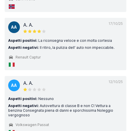
17/10/25
A. A.
AA
Aspetti positivi:
La riconsegna veloce e con molta cortesia
Aspetti negativi:
Il ritiro, la pulizia dell' auto non impeccabile.
Renault Captur
12/10/25
A. A.
AA
Aspetti positivi:
Nessuno
Aspetti negativi:
Autovettura di classe B e non C! Vettura a
benzina Consegnata piena di danni e sporchissima Noleggio
vergognoso
Volkswagen Passat