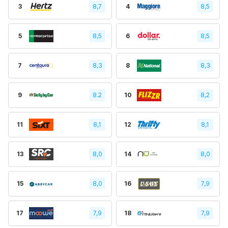
3
8,7
4
8,5
5
8,5
6
8,5
7
8,3
8
8,3
9
8.2
10
8,2
11
8,1
12
8,1
13
8,0
14
8,0
15
8,0
16
7,9
17
7,9
18
7,9