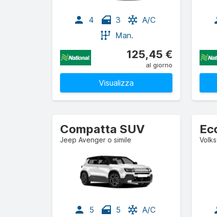
4
3
A/C
Man.
125,45 €
al giorno
Visualizza
Compatta SUV
Ec
Jeep Avenger o simile
Volks
5
5
A/C