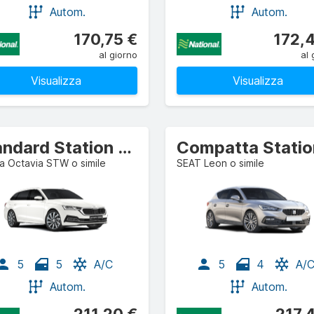
Autom.
Autom.
170,75 €
172,
al giorno
al 
Visualizza
Visualizza
Standard Station wagon
 Octavia STW o simile
SEAT Leon o simile
5
5
A/C
5
4
A/
Autom.
Autom.