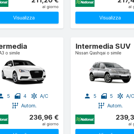
211,20 €
217,
al giorno
al 
Visualizza
Visualizza
termedia
Intermedia SUV
A3 o simile
Nissan Qashqai o simile
5
4
A/C
5
5
A/
Autom.
Autom.
236,96 €
239,3
al giorno
al 