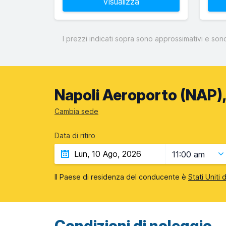
Visualizza
I prezzi indicati sopra sono approssimativi e son
Napoli Aeroporto (NAP), 
Cambia sede
Data di ritiro
11:00 am
Il Paese di residenza del conducente è
Stati Uniti
Condizioni di noleggio