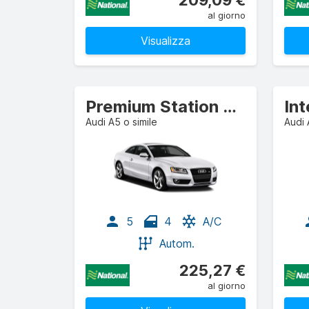
209,09 €
al giorno
Visualizza
Premium Station wagon
In
Audi A5 o simile
Audi 
5
4
A/C
Autom.
225,27 €
al giorno