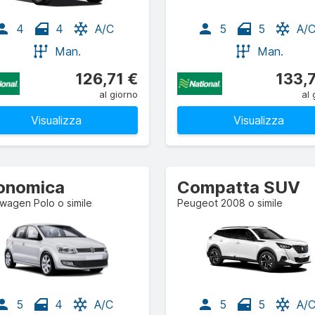
4
4
A/C
5
5
A/
Man.
Man.
126,71 €
133,
al giorno
al 
Visualizza
Visualizza
onomica
Compatta SUV
wagen Polo o simile
Peugeot 2008 o simile
5
4
A/C
5
5
A/