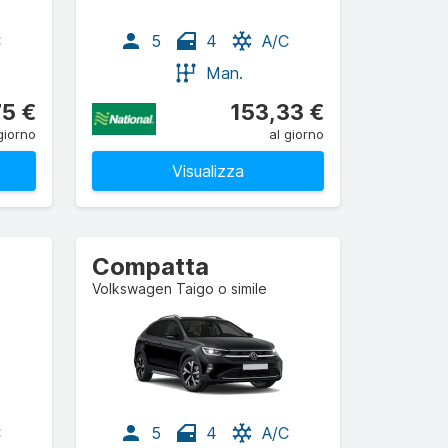
C
5
4
A/C
Man.
75 €
153,33 €
giorno
al giorno
Visualizza
Compatta
Volkswagen Taigo o simile
C
5
4
A/C