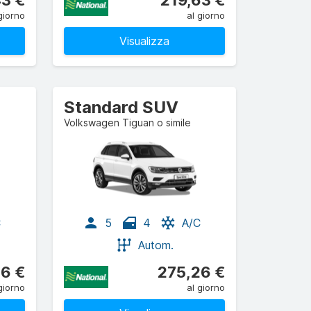
43 €
219,63 €
giorno
al giorno
Visualizza
Standard SUV
Volkswagen Tiguan o simile
C
5
4
A/C
Autom.
6 €
275,26 €
giorno
al giorno