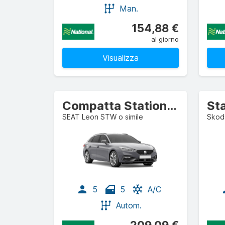
Man.
154,88 €
al giorno
Visualizza
Compatta Station wagon
SEAT Leon STW o simile
Skoda
5
5
A/C
Autom.