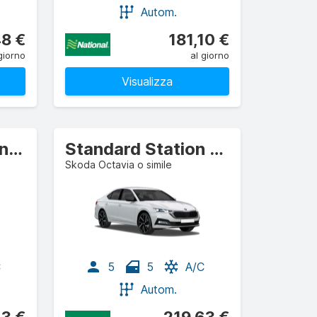
Autom.
48 €
181,10 €
giorno
al giorno
Visualizza
Compatta Station wagon
Standard Station wagon
Skoda Octavia o simile
C
5
5
A/C
Autom.