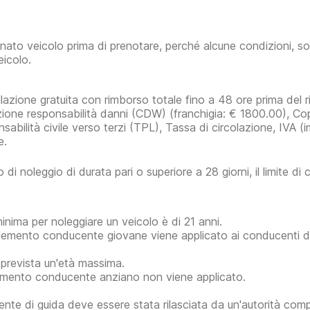
inato veicolo prima di prenotare, perché alcune condizioni, so
eicolo.
lazione gratuita con rimborso totale fino a 48 ore prima del rit
zione responsabilità danni (CDW)
(franchigia:
€ 1800.00
)
, Co
sabilità civile verso terzi (TPL), Tassa di circolazione, IVA (
e.
 di noleggio di durata pari o superiore a 28 giorni, il limite di
minima per noleggiare un veicolo è di 21 anni.
plemento conducente giovane viene applicato ai conducenti di 
prevista un'età massima.
mento conducente anziano non viene applicato.
ente di guida deve essere stata rilasciata da un'autorità co