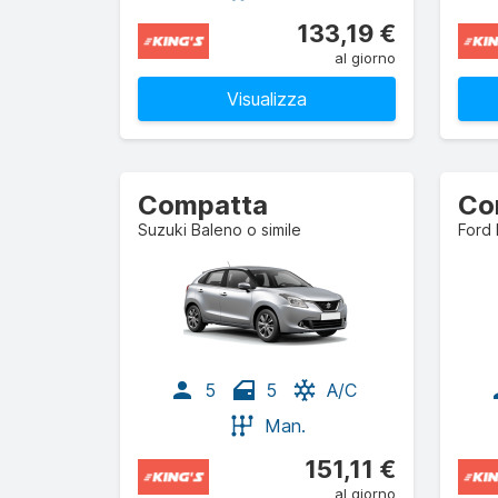
133,19 €
al giorno
Visualizza
Compatta
Co
Suzuki Baleno o simile
Ford 
5
5
A/C
Man.
151,11 €
al giorno