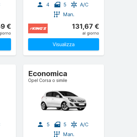
C
4
5
A/C
Man.
59 €
131,67 €
giorno
al giorno
Visualizza
Economica
Opel Corsa o simile
C
5
5
A/C
Man.