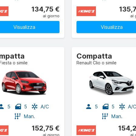
134,75 €
135,
al giorno
al 
Visualizza
Visualizza
mpatta
Compatta
Fiesta o simile
Renault Clio o simile
5
5
A/C
5
5
A/
Man.
Man.
152,75 €
154,
al giorno
al 