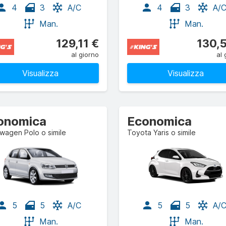
4
3
A/C
4
3
A/
Man.
Man.
129,11 €
130,
al giorno
al 
Visualizza
Visualizza
onomica
Economica
wagen Polo o simile
Toyota Yaris o simile
5
5
A/C
5
5
A/
Man.
Man.