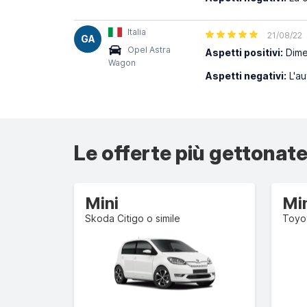
Italia
21/08/22
GA
Opel Astra
Aspetti positivi:
Dimen
Wagon
Aspetti negativi:
L'au
Le offerte più gettonate
Mini
Mi
Skoda Citigo o simile
Toyot