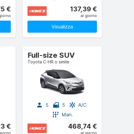
75 €
137,39 €
giorno
al giorno
Visualizza
Full-size SUV
Toyota C-HR o simile
C
5
5
A/C
Man.
23 €
468,74 €
giorno
al giorno