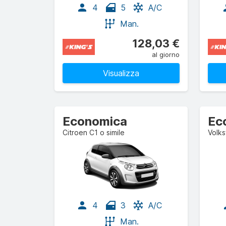
4
5
A/C
Man.
128,03 €
al giorno
Visualizza
Economica
Ec
Citroen C1 o simile
Volks
4
3
A/C
Man.