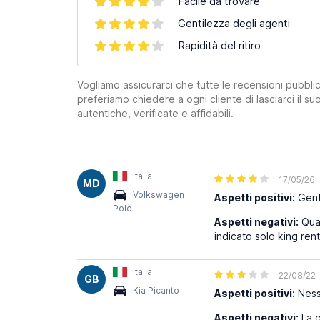
Facile da trovare
Gentilezza degli agenti
Rapidità del ritiro
Vogliamo assicurarci che tutte le recensioni pubblic
preferiamo chiedere a ogni cliente di lasciarci il 
autentiche, verificate e affidabili.
Italia
17/05/26
MD
Volkswagen
Aspetti positivi:
Genti
Polo
Aspetti negativi:
Quan
indicato solo king rent
Italia
22/08/22
GB
Kia Picanto
Aspetti positivi:
Nes
Aspetti negativi:
La c