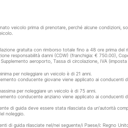
inato veicolo prima di prenotare, perché alcune condizioni, so
eicolo.
lazione gratuita con rimborso totale fino a 48 ore prima del rit
zione responsabilità danni (CDW)
(franchigia:
€ 750.00
)
, Cope
 Supplemento aeroporto, Tassa di circolazione, IVA (imposta s
minima per noleggiare un veicolo è di 21 anni.
plemento conducente giovane viene applicato ai conducenti di 
massima per noleggiare un veicolo è di 75 anni.
plemento conducente anziano viene applicato ai conducenti di
ente di guida deve essere stata rilasciata da un'autorità com
del noleggio.
enti di guida rilasciate nel/nei seguente/i Paese/i: Regno Uni