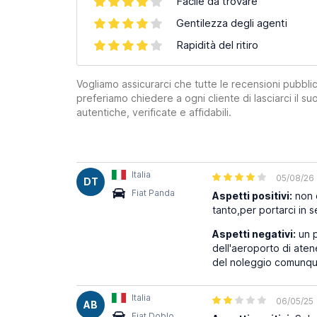
Facile da trovare
Gentilezza degli agenti
Rapidità del ritiro
Vogliamo assicurarci che tutte le recensioni pubblic
preferiamo chiedere a ogni cliente di lasciarci il 
autentiche, verificate e affidabili.
Italia
05/08/26
DT
Fiat Panda
Aspetti positivi:
non c
tanto,per portarci in 
Aspetti negativi:
un p
dell'aeroporto di aten
del noleggio comunque
Italia
06/05/25
AB
Fiat Doblo