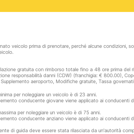
inato veicolo prima di prenotare, perché alcune condizioni, so
eicolo.
lazione gratuita con rimborso totale fino a 48 ore prima del rit
zione responsabilità danni (CDW)
(franchigia:
€ 800.00
)
, Cop
 Supplemento aeroporto, Modifiche gratuite, Tassa governati
minima per noleggiare un veicolo è di 23 anni.
plemento conducente giovane viene applicato ai conducenti di 
massima per noleggiare un veicolo è di 75 anni.
plemento conducente anziano viene applicato ai conducenti di
ente di guida deve essere stata rilasciata da un'autorità com