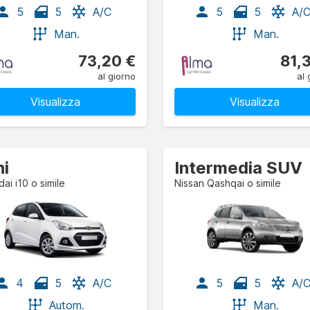
5
5
A/C
5
5
A/
Man.
Man.
73,20 €
81,
al giorno
al 
Visualizza
Visualizza
ni
Intermedia SUV
ai i10 o simile
Nissan Qashqai o simile
4
5
A/C
5
5
A/
Autom.
Man.