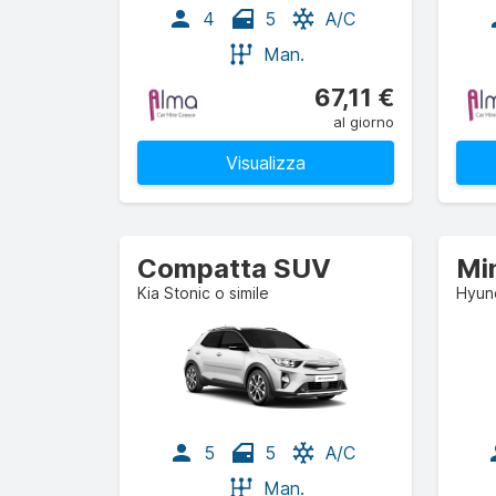
4
5
A/C
Man.
67,11 €
al giorno
Visualizza
Compatta SUV
Mi
Kia Stonic o simile
Hyund
5
5
A/C
Man.