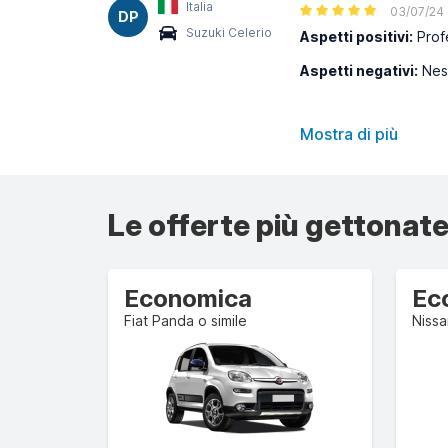
Italia
03/07/24
DP
Suzuki Celerio
Aspetti positivi:
Profe
Aspetti negativi:
Nes
Mostra di più
Le offerte più gettonate
Economica
Ec
Fiat Panda o simile
Nissa