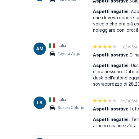
Aspetti positivi:
Solo 
Aspetti negativi:
Abbi
che doveva coprire tut
veicolo che era già e
noleggiare con loro: i
Italia
16/09/24
AM
Toyota Aygo
Aspetti positivi:
Ci ha
Aspetti negativi:
Usci
c'era nessuno. Dal mom
desk dell'autonoleggio
sovrapprezzo di 28,23 
Italia
25/08/24
LS
Suzuki Celerio
Aspetti positivi:
Tutt
Aspetti negativi:
Temp
almeno una mezz’ora. In