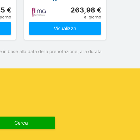
85 €
263,98 €
giorno
al giorno
Visualizza
 in base alla data della prenotazione, alla durata
Cerca