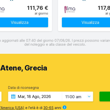
111,76 €
117,
al giorno
al 
Visualizza
Visualizza
o aggiornati alle 07:40 del giorno 07/08/26. I prezzi possono variare
del noleggio e alla classe del veicolo.
Atene, Grecia
Data di riconsegna
11:00 am
 d'America (USA)
e l'età è di
30-65
anni