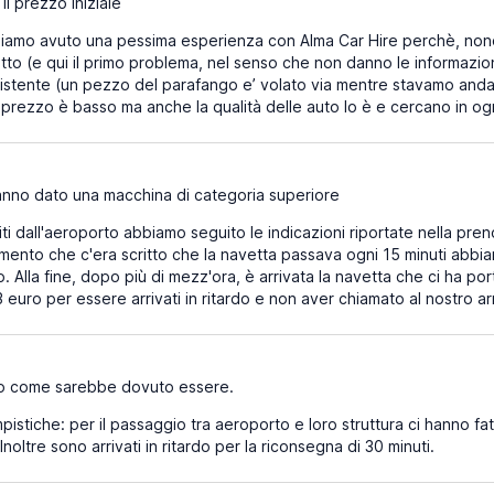
il prezzo iniziale
amo avuto una pessima esperienza con Alma Car Hire perchè, nono
to (e qui il primo problema, nel senso che non danno le informazioni
sistente (un pezzo del parafango e’ volato via mentre stavamo anda
l prezzo è basso ma anche la qualità delle auto lo è e cercano in ogn
nno dato una macchina di categoria superiore
ti dall'aeroporto abbiamo seguito le indicazioni riportate nella pren
ento che c'era scritto che la navetta passava ogni 15 minuti abbiam
. Alla fine, dopo più di mezz'ora, è arrivata la navetta che ci ha po
euro per essere arrivati in ritardo e non aver chiamato al nostro ar
o come sarebbe dovuto essere.
istiche: per il passaggio tra aeroporto e loro struttura ci hanno fatto
oltre sono arrivati in ritardo per la riconsegna di 30 minuti.