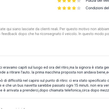
Pulizia del vei
Condizioni del
ate qui siano lasciate da clienti reali. Per questo motivo non abbia
suo feedback dopo che ha riconsegnato il veicolo. In questo modo po
i eravamo capiti sul luogo ed ora del ritiro,ma la signora è stata gen
sede a ritirare l'auto. la prima macchina proposta non andava bene,e
ò di difficoltà nel capirsi sul punto di ritiro: ci era stato specificato
e e che un bus navetta sarebbe passato ogni 15 minuti. non era vero
 è arrivata a prenderci,dopo chiamata telefonica,circa dopo mezz