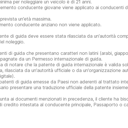
minima per noleggiare un veicolo è di 21 anni.
plemento conducente giovane viene applicato ai conducenti di 
prevista un'età massima.
mento conducente anziano non viene applicato.
ente di guida deve essere stata rilasciata da un'autorità com
del noleggio.
nti di guida che presentano caratteri non latini (arabi, giappon
agnate da un Permesso internazionale di guida.
ga di notare che la patente di guida internazionale è valida
da, rilasciata da un'autorità ufficiale o da un'organizzazione 
gitale).
 patenti di guida emesse da Paesi non aderenti al trattato int
ario presentare una traduzione ufficiale della patente insieme 
iunta ai documenti menzionati in precedenza, il cliente ha bis
di credito intestata al conducente principale, Passaporto o ca