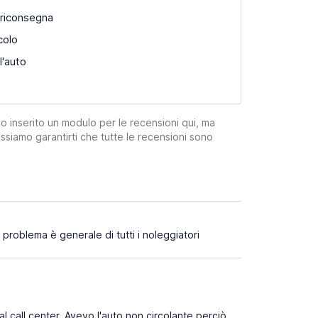
 riconsegna
colo
l'auto
mo inserito un modulo per le recensioni qui, ma
ssiamo garantirti che tutte le recensioni sono
roblema è generale di tutti i noleggiatori
l call center. Avevo l'auto non circolante perciò