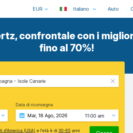
EUR
Italiano
rtz, confrontale con i miglior
fino al 70%!
agna - Isole Canarie
Data di riconsegna
11:00 am
iti d'America (USA)
e l'età è di
30-65
anni