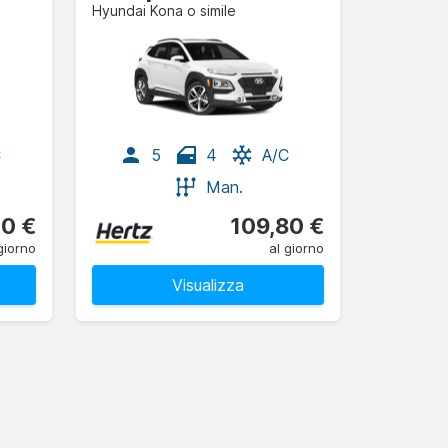
Hyundai Kona o simile
C
5
4
A/C
Man.
10 €
109,80 €
giorno
al giorno
Visualizza