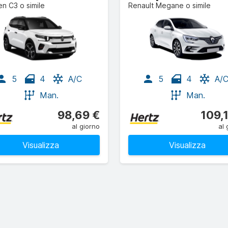
en C3 o simile
Renault Megane o simile
5
4
A/C
5
4
A/
Man.
Man.
98,69 €
109,
al giorno
al 
Visualizza
Visualizza