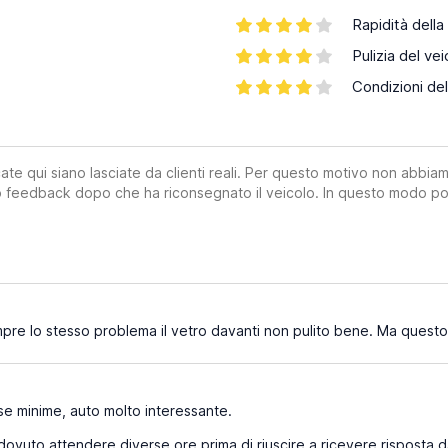
Rapidità della
Pulizia del vei
Condizioni del
ate qui siano lasciate da clienti reali. Per questo motivo non abbia
suo feedback dopo che ha riconsegnato il veicolo. In questo modo po
re lo stesso problema il vetro davanti non pulito bene. Ma questo p
e minime, auto molto interessante.
ovuto attendere diverse ore prima di riuscire a ricevere risposta da