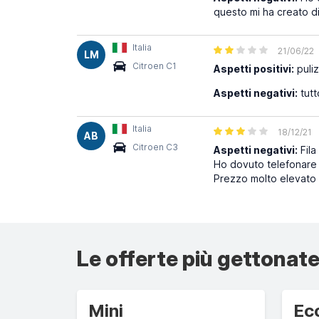
questo mi ha creato d
Italia
21/06/22
LM
Citroen C1
Aspetti positivi:
puliz
Aspetti negativi:
tutt
Italia
18/12/21
AB
Citroen C3
Aspetti negativi:
Fila
Ho dovuto telefonare pe
Prezzo molto elevato
Le offerte più gettonate
Mini
Ec