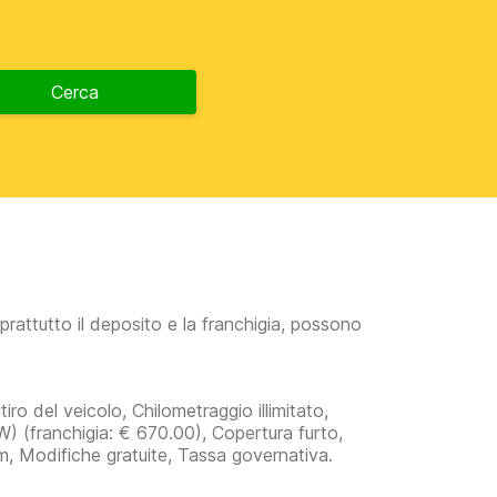
Cerca
prattutto il deposito e la franchigia, possono
iro del veicolo, Chilometraggio illimitato,
DW)
(franchigia:
€ 670.00
)
, Copertura furto,
um, Modifiche gratuite, Tassa governativa.