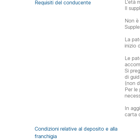
L'età 
Requisiti del conducente
Il sup
Non è 
Supple
La pat
inizio 
Le pate
accomp
Si pre
di gui
(non di
Per le
necess
In agg
carta 
Condizioni relative al deposito e alla
franchigia