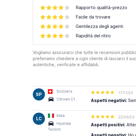
Rapporto qualità-prezzo
Facile da trovare
Gentilezza degli agenti
Rapidità del ritiro
Vogliamo assicurarci che tutte le recensioni pubblic
preferiamo chiedere a ogni cliente di lasciarci il 
autentiche, verificate e affidabili.
Svizzera
17/11/24
SP
Citroen C1
Aspetti negativi:
Semp
Italia
22/06/23
LC
Hyundai
Aspetti positivi:
Attes
Tucson
Aspetti negativi:
Ho d