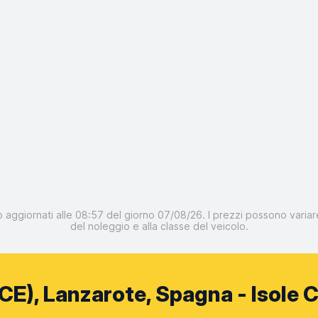
o aggiornati alle 08:57 del giorno 07/08/26. I prezzi possono variare
del noleggio e alla classe del veicolo.
E), Lanzarote, Spagna - Isole 