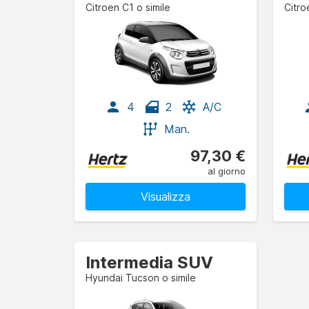
Citroen C1 o simile
Citro
4
2
A/C
Man.
97,30 €
al giorno
Visualizza
Intermedia SUV
Hyundai Tucson o simile