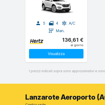
5
4
A/C
Man.
136,61 €
al giorno
Visualizza
I prezzi indicati sopra sono approssimativi e son
Lanzarote Aeroporto (AC
Cambia sede