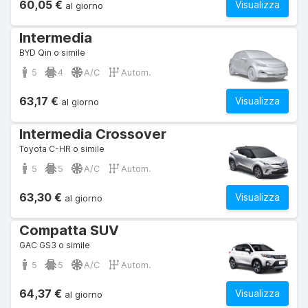
60,05 €
Visualizza
al giorno
Intermedia
BYD Qin o simile
5
4
A/C
Autom.
63,17 €
Visualizza
al giorno
Intermedia Crossover
Toyota C-HR o simile
5
5
A/C
Autom.
63,30 €
Visualizza
al giorno
Compatta SUV
GAC GS3 o simile
5
5
A/C
Autom.
64,37 €
Visualizza
al giorno