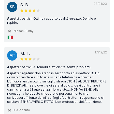
03/01/23
S. B.
SB
Aspetti positivi:
Ottimo rapporto qualità-prezzo. Gentile e
rapido.
Nissan Sunny
17/12/22
M. T.
MT
Aspetti positivi:
Automobile efficiente senza problemi.
Aspetti negativi:
Non erano in aeroporto ad aspettarci!!!!! Ho
dovuto prendere subito una scheda telefonica e chiamarli.
L’ufficio e’ un casottino sul ciglio strada (NON È AL DUSTRIBUTORE
DI BENZINA!!!) : se piove …e di sera al buio … devi controllare i
danni che ha già l’auto senza il loro aiuto…. NON VA BENE! Alla
riconsegna ho dovuto chiedere io personalmente che
scrivessero “niente danni” sul foglio/contratto; il responsabile ci
salutava SENZA AVERLO FATTO! Non professionale! Attenzione!
Kia Picanto