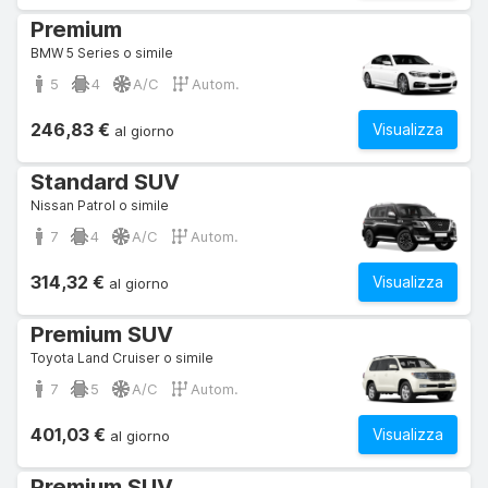
Premium
BMW 5 Series o simile
5
4
A/C
Autom.
246,83 €
Visualizza
al giorno
Standard SUV
Nissan Patrol o simile
7
4
A/C
Autom.
314,32 €
Visualizza
al giorno
Premium SUV
Toyota Land Cruiser o simile
7
5
A/C
Autom.
401,03 €
Visualizza
al giorno
Premium SUV