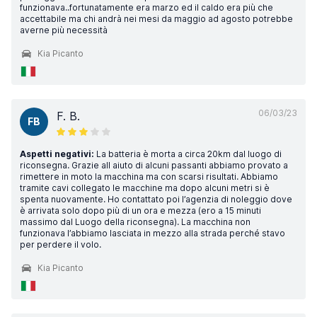
funzionava..fortunatamente era marzo ed il caldo era più che
accettabile ma chi andrà nei mesi da maggio ad agosto potrebbe
averne più necessità
Kia Picanto
06/03/23
F. B.
FB
Aspetti negativi:
La batteria è morta a circa 20km dal luogo di
riconsegna. Grazie all aiuto di alcuni passanti abbiamo provato a
rimettere in moto la macchina ma con scarsi risultati. Abbiamo
tramite cavi collegato le macchine ma dopo alcuni metri si è
spenta nuovamente. Ho contattato poi l’agenzia di noleggio dove
è arrivata solo dopo più di un ora e mezza (ero a 15 minuti
massimo dal Luogo della riconsegna). La macchina non
funzionava l’abbiamo lasciata in mezzo alla strada perché stavo
per perdere il volo.
Kia Picanto