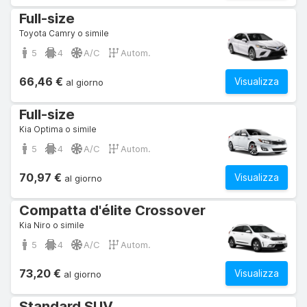
Full-size
Toyota Camry o simile
5
4
A/C
Autom.
66,46 €
Visualizza
al giorno
Full-size
Kia Optima o simile
5
4
A/C
Autom.
70,97 €
Visualizza
al giorno
Compatta d'élite Crossover
Kia Niro o simile
5
4
A/C
Autom.
73,20 €
Visualizza
al giorno
Standard SUV