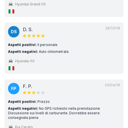
Hyundai Grand i10
26/10/18
D. S.
DS
Aspetti positivi:
Il personale
Aspetti negativi:
Auto chilometrata
Hyundai i10
24/04/18
F. P.
FP
Aspetti positivi:
Prezzo
Aspetti negativi:
No GPS richiesto nella prenotazione
Discussione sui livelli di carburante. Dovrebbe essere
consegnata piena
Kia Cerato