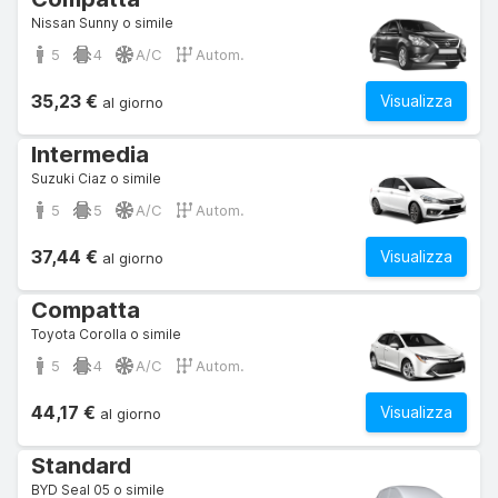
Nissan Sunny o simile
5
4
A/C
Autom.
35,23 €
Visualizza
al giorno
Intermedia
Suzuki Ciaz o simile
5
5
A/C
Autom.
37,44 €
Visualizza
al giorno
Compatta
Toyota Corolla o simile
5
4
A/C
Autom.
44,17 €
Visualizza
al giorno
Standard
BYD Seal 05 o simile