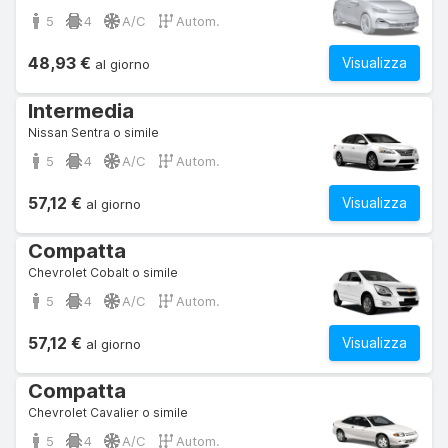
5
4
A/C
Autom.
48,93 €
Visualizza
al giorno
Intermedia
Nissan Sentra o simile
5
4
A/C
Autom.
57,12 €
Visualizza
al giorno
Compatta
Chevrolet Cobalt o simile
5
4
A/C
Autom.
57,12 €
Visualizza
al giorno
Compatta
Chevrolet Cavalier o simile
5
4
A/C
Autom.