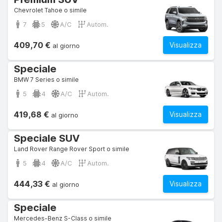
Chevrolet Tahoe o simile
7
5
A/C
Autom.
409,70 €
Visualizza
al giorno
Speciale
BMW 7 Series o simile
5
4
A/C
Autom.
419,68 €
Visualizza
al giorno
Speciale SUV
Land Rover Range Rover Sport o simile
5
4
A/C
Autom.
444,33 €
Visualizza
al giorno
Speciale
Mercedes-Benz S-Class o simile