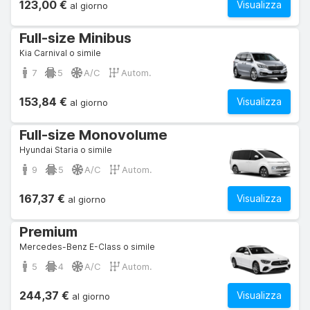
123,00 €
Visualizza
al giorno
Full-size Minibus
Kia Carnival o simile
7
5
A/C
Autom.
153,84 €
Visualizza
al giorno
Full-size Monovolume
Hyundai Staria o simile
9
5
A/C
Autom.
167,37 €
Visualizza
al giorno
Premium
Mercedes-Benz E-Class o simile
5
4
A/C
Autom.
244,37 €
Visualizza
al giorno