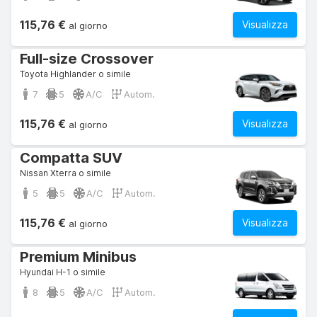
115,76 €
Visualizza
al giorno
Full-size Crossover
Toyota Highlander o simile
7
5
A/C
Autom.
115,76 €
Visualizza
al giorno
Compatta SUV
Nissan Xterra o simile
5
5
A/C
Autom.
115,76 €
Visualizza
al giorno
Premium Minibus
Hyundai H-1 o simile
8
5
A/C
Autom.