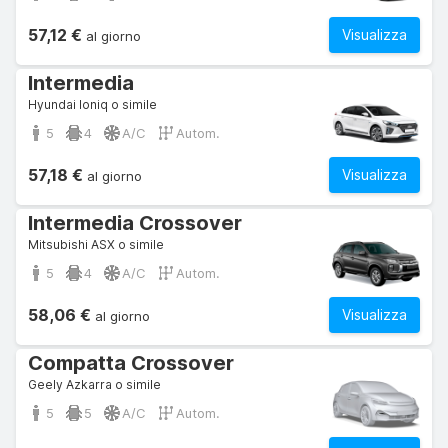
57,12 €
Visualizza
al giorno
Intermedia
Hyundai Ioniq o simile
5
4
A/C
Autom.
57,18 €
Visualizza
al giorno
Intermedia Crossover
Mitsubishi ASX o simile
5
4
A/C
Autom.
58,06 €
Visualizza
al giorno
Compatta Crossover
Geely Azkarra o simile
5
5
A/C
Autom.