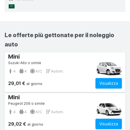
Le offerte più gettonate per il noleggio
auto
Mini
Suzuki Alto o simile
4
4
A/C
Autom.
29,01 €
Visualizza
al giorno
Mini
Peugeot 206 o simile
4
4
A/C
Autom.
29,02 €
Visualizza
al giorno