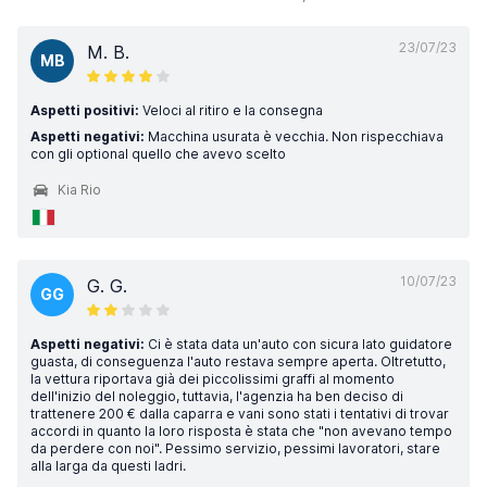
23/07/23
M. B.
MB
Aspetti positivi:
Veloci al ritiro e la consegna
Aspetti negativi:
Macchina usurata è vecchia. Non rispecchiava
con gli optional quello che avevo scelto
Kia Rio
10/07/23
G. G.
GG
Aspetti negativi:
Ci è stata data un'auto con sicura lato guidatore
guasta, di conseguenza l'auto restava sempre aperta. Oltretutto,
la vettura riportava già dei piccolissimi graffi al momento
dell'inizio del noleggio, tuttavia, l'agenzia ha ben deciso di
trattenere 200 € dalla caparra e vani sono stati i tentativi di trovar
accordi in quanto la loro risposta è stata che "non avevano tempo
da perdere con noi". Pessimo servizio, pessimi lavoratori, stare
alla larga da questi ladri.