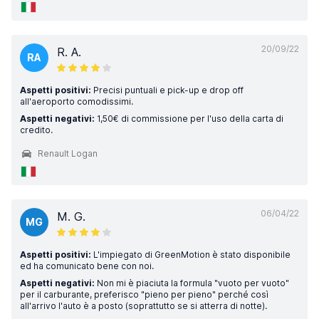
20/09/22
R. A.
RA
Aspetti positivi:
Precisi puntuali e pick-up e drop off
all'aeroporto comodissimi.
Aspetti negativi:
1,50€ di commissione per l'uso della carta di
credito.
Renault Logan
06/04/22
M. G.
MG
Aspetti positivi:
L'impiegato di GreenMotion è stato disponibile
ed ha comunicato bene con noi.
Aspetti negativi:
Non mi è piaciuta la formula "vuoto per vuoto"
per il carburante, preferisco "pieno per pieno" perché così
all'arrivo l'auto è a posto (soprattutto se si atterra di notte).