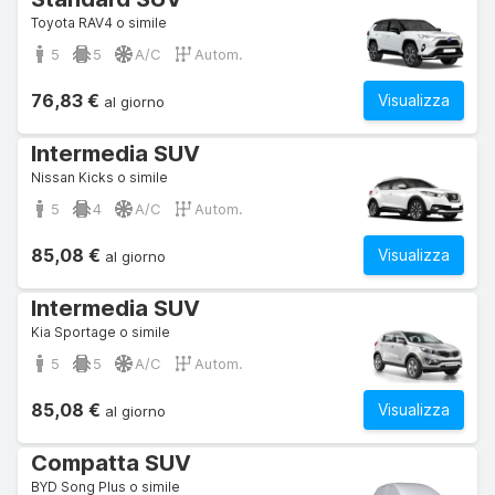
Toyota RAV4 o simile
5
5
A/C
Autom.
76,83 €
Visualizza
al giorno
Intermedia SUV
Nissan Kicks o simile
5
4
A/C
Autom.
85,08 €
Visualizza
al giorno
Intermedia SUV
Kia Sportage o simile
5
5
A/C
Autom.
85,08 €
Visualizza
al giorno
Compatta SUV
BYD Song Plus o simile