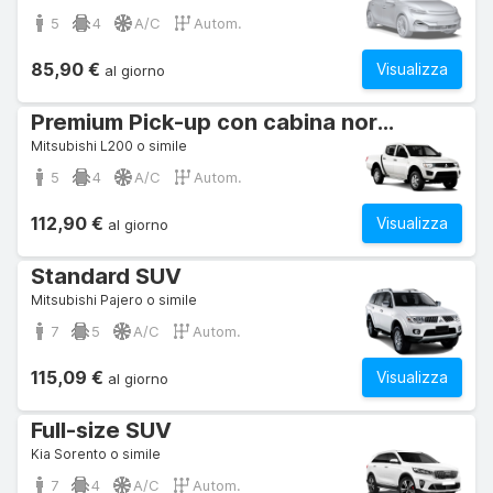
5
4
A/C
Autom.
85,90 €
Visualizza
al giorno
Premium Pick-up con cabina normale
Mitsubishi L200 o simile
5
4
A/C
Autom.
112,90 €
Visualizza
al giorno
Standard SUV
Mitsubishi Pajero o simile
7
5
A/C
Autom.
115,09 €
Visualizza
al giorno
Full-size SUV
Kia Sorento o simile
7
4
A/C
Autom.