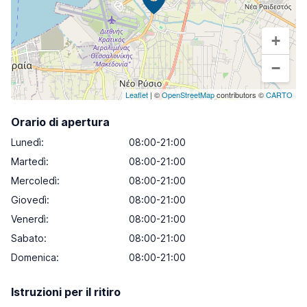
+
−
Leaflet
| ©
OpenStreetMap
contributors ©
CARTO
Orario di apertura
Lunedì
:
08:00-21:00
Martedì
:
08:00-21:00
Mercoledì
:
08:00-21:00
Giovedì
:
08:00-21:00
Venerdì
:
08:00-21:00
Sabato
:
08:00-21:00
Domenica
:
08:00-21:00
Istruzioni per il ritiro