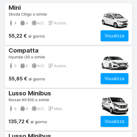
Mini
Skoda Citigo o simile
4
4
A/C
Autom.
55,22 €
Visualizza
al giorno
Compatta
Hyundai i30 o simile
5
5
A/C
Autom.
55,85 €
Visualizza
al giorno
Lusso Minibus
Nissan NV300 o simile
9
4
A/C
Man.
135,72 €
Visualizza
al giorno
Lusso Minibus