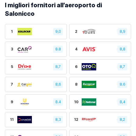
I migliori fornitori all’aeroporto di
Salonicco
1
9,0
2
8,9
3
8.8
4
8,8
5
8,7
6
8,7
7
8,6
8
8.6
9
8.4
10
8,4
11
8,3
12
8,2