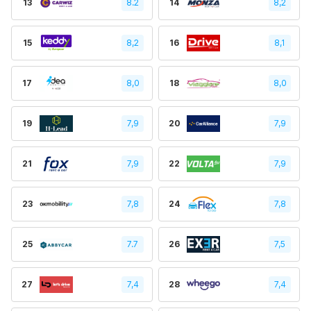
13
8.2
14
8,2
15
8,2
16
8,1
17
8,0
18
8,0
19
7,9
20
7,9
21
7,9
22
7,9
23
7,8
24
7,8
25
7.7
26
7,5
27
7,4
28
7,4