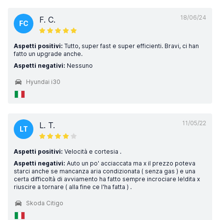
18/06/24
F. C.
FC
Aspetti positivi:
Tutto, super fast e super efficienti. Bravi, ci han
fatto un upgrade anche.
Aspetti negativi:
Nessuno
Hyundai i30
11/05/22
L. T.
LT
Aspetti positivi:
Velocità e cortesia .
Aspetti negativi:
Auto un po' acciaccata ma x il prezzo poteva
starci anche se mancanza aria condizionata ( senza gas ) e una
certa difficoltà di avviamento ha fatto sempre incrociare le!dita x
riuscire a tornare ( alla fine ce l'ha fatta ) .
Skoda Citigo