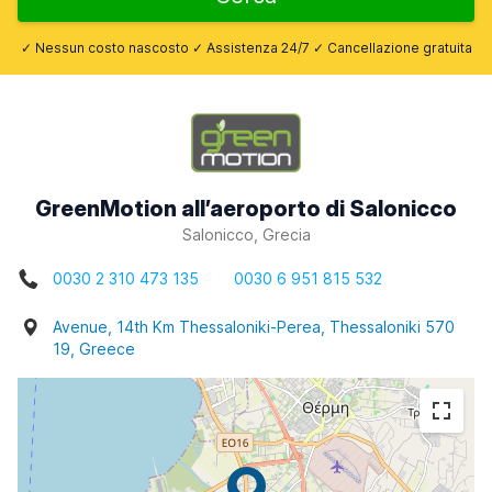
✓ Nessun costo nascosto ✓ Assistenza 24/7 ✓ Cancellazione gratuita
GreenMotion all’aeroporto di Salonicco
Salonicco, Grecia
0030 2 310 473 135
0030 6 951 815 532
Avenue, 14th Km Thessaloniki-Perea, Thessaloniki 570
19, Greece