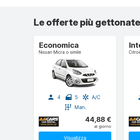
Le offerte più gettonate
Economica
In
Nissan Micra o simile
Citro
4
5
A/C
Man.
44,88 €
al giorno
Visualizza