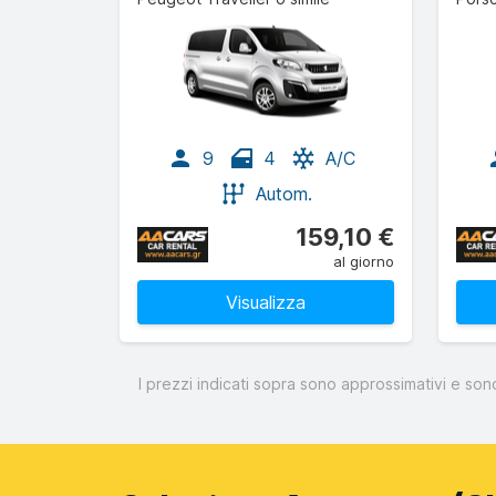
9
4
A/C
Autom.
159,10 €
al giorno
Visualizza
I prezzi indicati sopra sono approssimativi e son