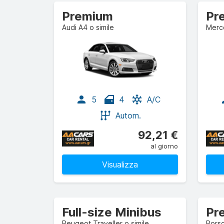
Premium
Audi A4 o simile
Merc
5
4
A/C
Autom.
92,21 €
al giorno
Visualizza
Full-size Minibus
Pr
Peugeot Traveller o simile
Porsc