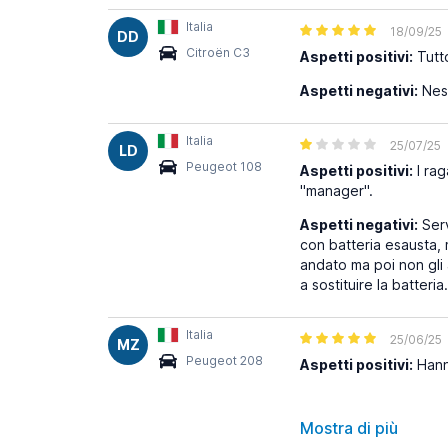
Italia
18/09/25
DD
Citroën C3
Aspetti positivi:
Tutt
Aspetti negativi:
Nes
Italia
25/07/25
LD
Peugeot 108
Aspetti positivi:
I rag
"manager".
Aspetti negativi:
Serv
con batteria esausta, 
andato ma poi non gli 
a sostituire la batter
Italia
25/06/25
MZ
Peugeot 208
Aspetti positivi:
Hanno
Mostra di più