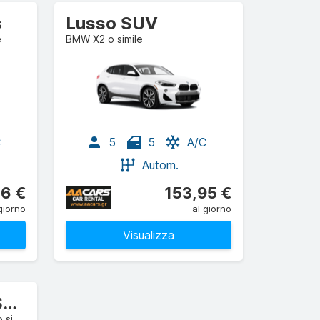
s
Lusso SUV
e
BMW X2 o simile
C
5
5
A/C
Autom.
6 €
153,95 €
giorno
al giorno
Visualizza
Full-size d'élite SUV
Mercedes-Benz GLE Coupe o simile