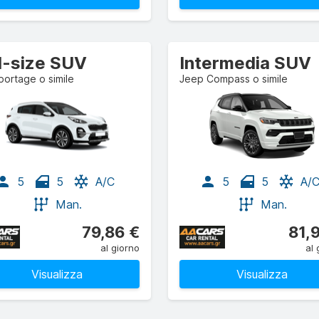
ll-size SUV
Intermedia SUV
portage o simile
Jeep Compass o simile
5
5
A/C
5
5
A/
Man.
Man.
79,86 €
81,
al giorno
al 
Visualizza
Visualizza