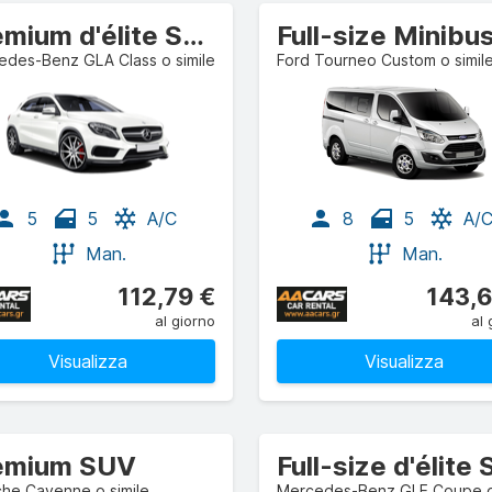
Premium d'élite SUV
Full-size Minibu
edes-Benz GLA Class o simile
Ford Tourneo Custom o simil
5
5
A/C
8
5
A/
Man.
Man.
112,79 €
143,6
al giorno
al 
Visualizza
Visualizza
emium SUV
he Cayenne o simile