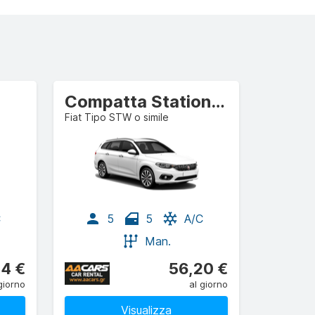
Compatta Station wagon
Fiat Tipo STW o simile
C
5
5
A/C
Man.
14 €
56,20 €
giorno
al giorno
Visualizza