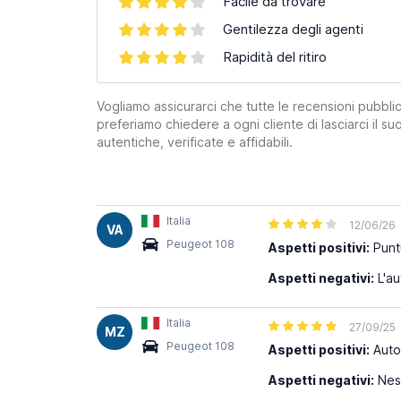
Facile da trovare
Gentilezza degli agenti
Rapidità del ritiro
Vogliamo assicurarci che tutte le recensioni pubblic
preferiamo chiedere a ogni cliente di lasciarci il 
autentiche, verificate e affidabili.
Italia
12/06/26
VA
Peugeot 108
Aspetti positivi:
Puntu
Aspetti negativi:
L'au
Italia
27/09/25
MZ
Peugeot 108
Aspetti positivi:
Auto 
Aspetti negativi:
Ness