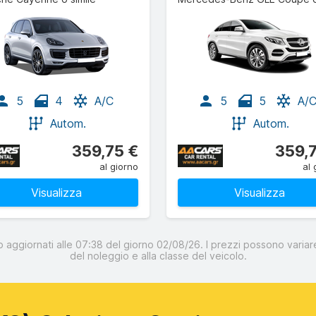
5
4
A/C
5
5
A/
Autom.
Autom.
359,75 €
359,
al giorno
al 
Visualizza
Visualizza
o aggiornati alle 07:38 del giorno 02/08/26. I prezzi possono variare
del noleggio e alla classe del veicolo.