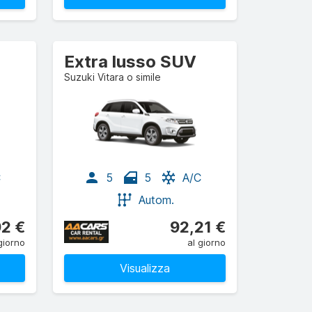
Extra lusso SUV
Suzuki Vitara o simile
C
5
5
A/C
Autom.
92 €
92,21 €
giorno
al giorno
Visualizza