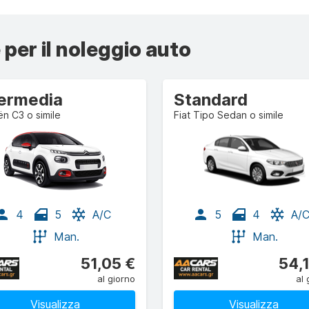
 per il noleggio auto
termedia
Standard
ën C3 o simile
Fiat Tipo Sedan o simile
4
5
A/C
5
4
A/
Man.
Man.
51,05 €
54,
al giorno
al 
Visualizza
Visualizza