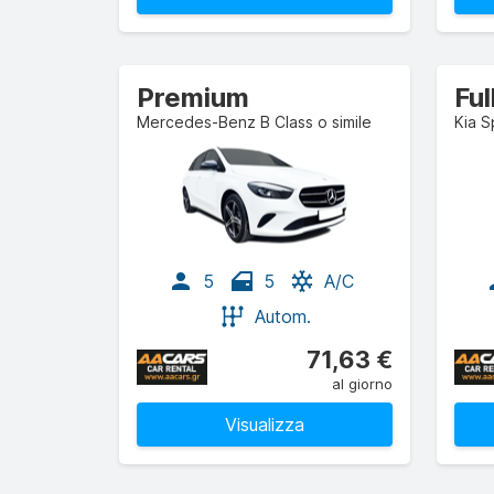
Premium
Fu
Mercedes-Benz B Class o simile
Kia S
5
5
A/C
Autom.
71,63 €
al giorno
Visualizza