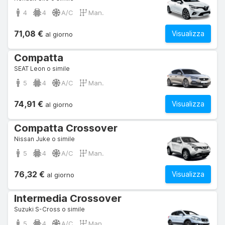
4
4
A/C
Man.
71,08 €
Visualizza
al giorno
Compatta
SEAT Leon o simile
5
4
A/C
Man.
74,91 €
Visualizza
al giorno
Compatta Crossover
Nissan Juke o simile
5
4
A/C
Man.
76,32 €
Visualizza
al giorno
Intermedia Crossover
Suzuki S-Cross o simile
5
4
A/C
Man.