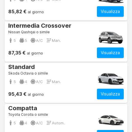
85,82 €
Visualizza
al giorno
Intermedia Crossover
Nissan Qashqai o simile
5
5
A/C
Man.
87,35 €
Visualizza
al giorno
Standard
Skoda Octavia o simile
5
4
A/C
Man.
95,43 €
Visualizza
al giorno
Compatta
Toyota Corolla o simile
5
4
A/C
Autom.