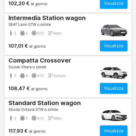
102,20 €
Visualizza
al giorno
Intermedia Station wagon
SEAT Leon STW o simile
5
4
A/C
Man.
107,01 €
Visualizza
al giorno
Compatta Crossover
Suzuki Vitara o simile
5
4
A/C
Autom.
108,47 €
Visualizza
al giorno
Standard Station wagon
Skoda Octavia STW o simile
5
5
A/C
Man.
117,93 €
Visualizza
al giorno