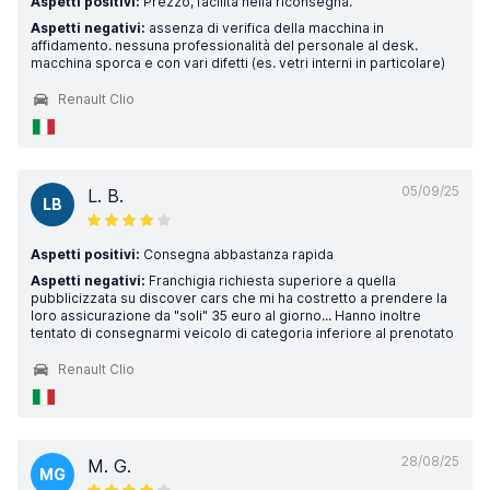
Aspetti positivi:
Prezzo, facilità nella riconsegna.
Aspetti negativi:
assenza di verifica della macchina in
affidamento. nessuna professionalità del personale al desk.
macchina sporca e con vari difetti (es. vetri interni in particolare)
Renault Clio
05/09/25
L. B.
LB
Aspetti positivi:
Consegna abbastanza rapida
Aspetti negativi:
Franchigia richiesta superiore a quella
pubblicizzata su discover cars che mi ha costretto a prendere la
loro assicurazione da "soli" 35 euro al giorno... Hanno inoltre
tentato di consegnarmi veicolo di categoria inferiore al prenotato
Renault Clio
28/08/25
M. G.
MG