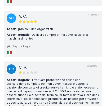
31/12/23
V. C.
VC
Aspetti positivi:
Ben organizzati
Aspetti negativi:
Avvisare sempre prima dove lasciare la
macchina al rientro
Toyota Aygo
20/09/23
C. R.
CR
Aspetti negativi:
Effettuata prenotazione online con
assicurazione completa per non dover rilasciare deposito
cauzionale con carta di credito. Arrivati al ritiro è stato necessario
rilasciare il deposito cauzionale di 2.000€! Inoltre dichiarano di
essere subito lì all'uscita del terminal, di fatto lì si trova il loro desk
informativo, poi è necessario prendere una navetta per arrivare al
deposito auto. La navetta non è segnalata e al desk danno minime