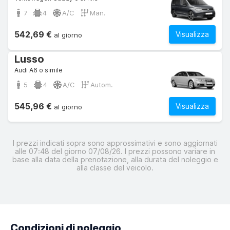
7
4
A/C
Man.
542,69 €
Visualizza
al giorno
Lusso
Audi A6 o simile
5
4
A/C
Autom.
545,96 €
Visualizza
al giorno
I prezzi indicati sopra sono approssimativi e sono aggiornati
alle 07:48 del giorno 07/08/26. I prezzi possono variare in
base alla data della prenotazione, alla durata del noleggio e
alla classe del veicolo.
Condizioni di noleggio