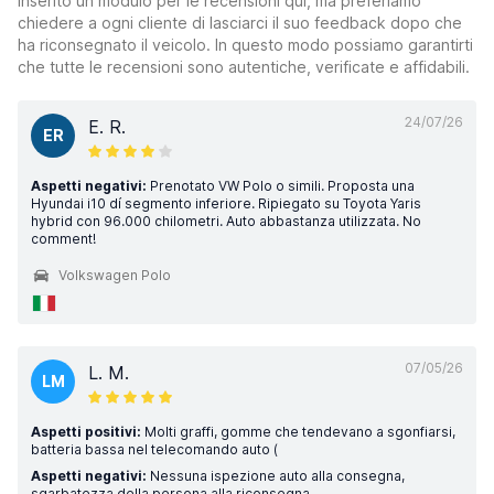
inserito un modulo per le recensioni qui, ma preferiamo
chiedere a ogni cliente di lasciarci il suo feedback dopo che
ha riconsegnato il veicolo. In questo modo possiamo garantirti
che tutte le recensioni sono autentiche, verificate e affidabili.
24/07/26
E. R.
ER
Aspetti negativi:
Prenotato VW Polo o simili. Proposta una
Hyundai i10 dí segmento inferiore. Ripiegato su Toyota Yaris
hybrid con 96.000 chilometri. Auto abbastanza utilizzata. No
comment!
Volkswagen Polo
07/05/26
L. M.
LM
Aspetti positivi:
Molti graffi, gomme che tendevano a sgonfiarsi,
batteria bassa nel telecomando auto (
Aspetti negativi:
Nessuna ispezione auto alla consegna,
sgarbatezza della persona alla riconsegna