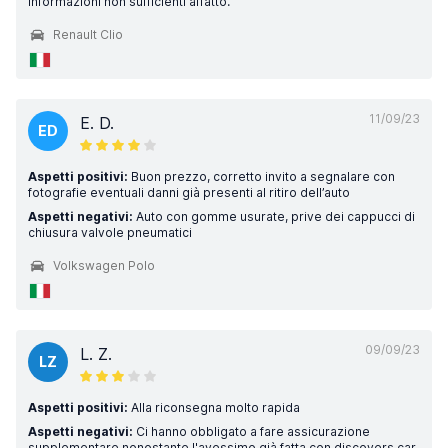
informazioni non sufficienti affatto.
Renault Clio
11/09/23
E. D.
ED
Aspetti positivi:
Buon prezzo, corretto invito a segnalare con
fotografie eventuali danni già presenti al ritiro dell’auto
Aspetti negativi:
Auto con gomme usurate, prive dei cappucci di
chiusura valvole pneumatici
Volkswagen Polo
09/09/23
L. Z.
LZ
Aspetti positivi:
Alla riconsegna molto rapida
Aspetti negativi:
Ci hanno obbligato a fare assicurazione
supplementare nonostante l'avessimo già fatta con discovers car