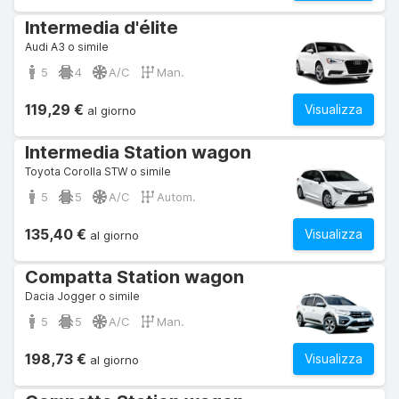
Intermedia d'élite
Audi A3 o simile
5
4
A/C
Man.
119,29 €
Visualizza
al giorno
Intermedia Station wagon
Toyota Corolla STW o simile
5
5
A/C
Autom.
135,40 €
Visualizza
al giorno
Compatta Station wagon
Dacia Jogger o simile
5
5
A/C
Man.
198,73 €
Visualizza
al giorno