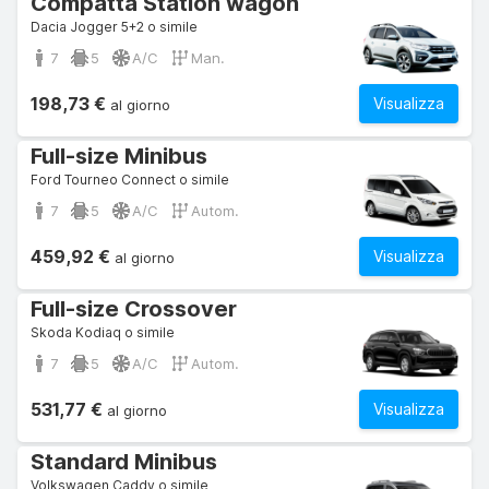
Compatta Station wagon
Dacia Jogger 5+2 o simile
7
5
A/C
Man.
198,73 €
Visualizza
al giorno
Full-size Minibus
Ford Tourneo Connect o simile
7
5
A/C
Autom.
459,92 €
Visualizza
al giorno
Full-size Crossover
Skoda Kodiaq o simile
7
5
A/C
Autom.
531,77 €
Visualizza
al giorno
Standard Minibus
Volkswagen Caddy o simile