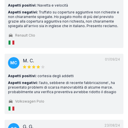
Aspetti positivi:
Navetta e velocità
Aspetti negativi:
Truffato su coperture aggiuntive non richieste e
non chiaramente spiegate. Ho pagato molto di più del previsto
grazie alla copertura aggiuntiva non richiesta, non chiaramente
spiegata all'arrivo sia in inglese che in italiano. Presento reclamo.
Renault Clio
01/09/24
M. C.
MC
Aspetti positivi:
cortesia degli addetti
Aspetti negativi:
l’auto, sebbene di recente fabbricazione! , ha
presentato problemi di scarsa manovrabilità di alcume marce.
probabilmente una verifica preventiva avrebbe ridotto il disagio
Volkswagen Polo
23/08/24
G. G.