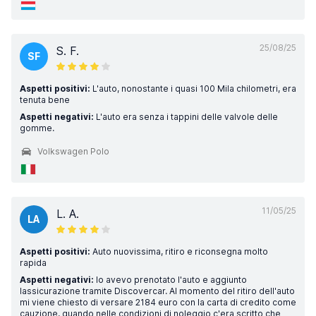
25/08/25
S. F.
SF
Aspetti positivi:
L'auto, nonostante i quasi 100 Mila chilometri, era
tenuta bene
Aspetti negativi:
L'auto era senza i tappini delle valvole delle
gomme.
Volkswagen Polo
11/05/25
L. A.
LA
Aspetti positivi:
Auto nuovissima, ritiro e riconsegna molto
rapida
Aspetti negativi:
Io avevo prenotato l'auto e aggiunto
lassicurazione tramite Discovercar. Al momento del ritiro dell'auto
mi viene chiesto di versare 2184 euro con la carta di credito come
cauzione, quando nelle condizioni di noleggio c'era scritto che