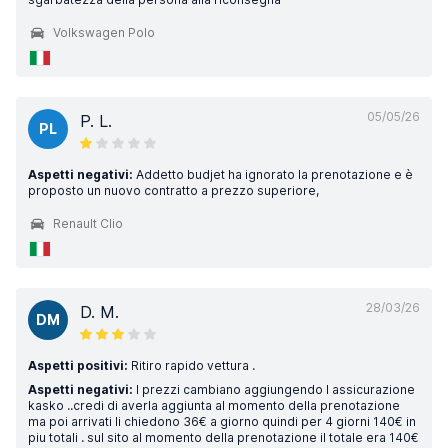
Volkswagen Polo
05/05/26
P. L.
PL
Aspetti negativi:
Addetto budjet ha ignorato la prenotazione e è
proposto un nuovo contratto a prezzo superiore,
Renault Clio
28/03/26
D. M.
DM
Aspetti positivi:
Ritiro rapido vettura .
Aspetti negativi:
I prezzi cambiano aggiungendo l assicurazione
kasko ..credi di averla aggiunta al momento della prenotazione
ma poi arrivati li chiedono 36€ a giorno quindi per 4 giorni 140€ in
piu totali . sul sito al momento della prenotazione il totale era 140€