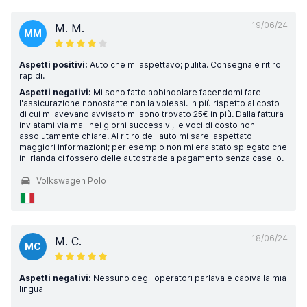
19/06/24
M. M.
MM
Aspetti positivi:
Auto che mi aspettavo; pulita. Consegna e ritiro
rapidi.
Aspetti negativi:
Mi sono fatto abbindolare facendomi fare
l'assicurazione nonostante non la volessi. In più rispetto al costo
di cui mi avevano avvisato mi sono trovato 25€ in più. Dalla fattura
inviatami via mail nei giorni successivi, le voci di costo non
assolutamente chiare. Al ritiro dell'auto mi sarei aspettato
maggiori informazioni; per esempio non mi era stato spiegato che
in Irlanda ci fossero delle autostrade a pagamento senza casello.
Volkswagen Polo
18/06/24
M. C.
MC
Aspetti negativi:
Nessuno degli operatori parlava e capiva la mia
lingua