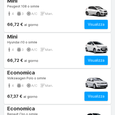
Mini
Peugeot 108 o simile
4
3
A/C
Man.
66,72 €
Visualizza
al giorno
Mini
Hyundai i10 o simile
4
3
A/C
Man.
66,72 €
Visualizza
al giorno
Economica
Volkswagen Polo o simile
4
4
A/C
Man.
67,37 €
Visualizza
al giorno
Economica
Renault Clio o simile