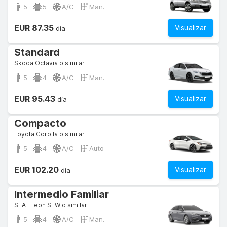
5
5
A/C
Man.
EUR 87.35
Visualizar
día
Standard
Skoda Octavia o similar
5
4
A/C
Man.
EUR 95.43
Visualizar
día
Compacto
Toyota Corolla o similar
5
4
A/C
Auto
EUR 102.20
Visualizar
día
Intermedio Familiar
SEAT Leon STW o similar
5
4
A/C
Man.