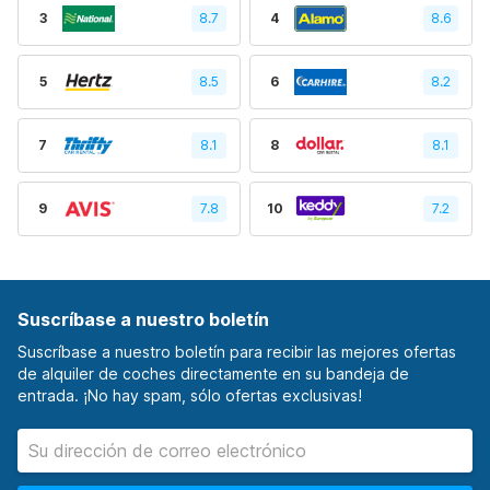
3
8.7
4
8.6
5
8.5
6
8.2
7
8.1
8
8.1
9
7.8
10
7.2
Suscríbase a nuestro boletín
Suscríbase a nuestro boletín para recibir las mejores ofertas
de alquiler de coches directamente en su bandeja de
entrada. ¡No hay spam, sólo ofertas exclusivas!