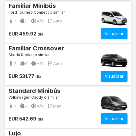
Familiar Minibús
Ford Tourneo Connect o similar
7
5
A/C
Auto
EUR 459.92
Visualizar
día
Familiar Crossover
Skoda Kodiaq o similar
7
5
A/C
Auto
EUR 531.77
Visualizar
día
Standard Minibús
Volkswagen Caddy o similar
7
4
A/C
Man.
EUR 542.69
Visualizar
día
Lujo