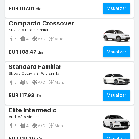
EUR 107.01
Visualizar
día
Compacto Crossover
Suzuki Vitara o similar
5
4
A/C
Auto
EUR 108.47
Visualizar
día
Standard Familiar
Skoda Octavia STW o similar
5
5
A/C
Man.
EUR 117.93
Visualizar
día
Elite Intermedio
Audi A3 o similar
5
4
A/C
Man.
EUR 119.29
Visualizar