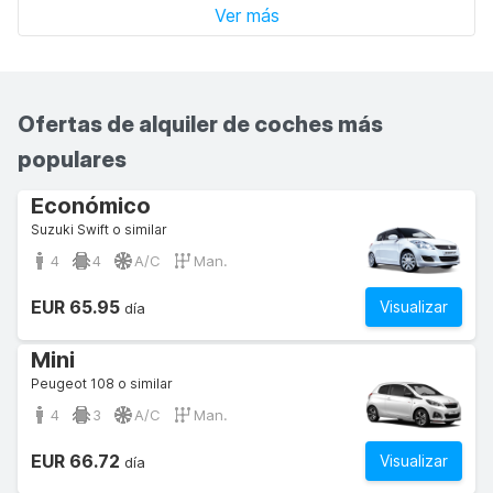
Ver más
Ofertas de alquiler de coches más
populares
Económico
Suzuki Swift o similar
4
4
A/C
Man.
EUR 65.95
Visualizar
día
Mini
Peugeot 108 o similar
4
3
A/C
Man.
EUR 66.72
Visualizar
día