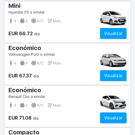
Mini
Hyundai i10 o similar
4
3
A/C
Man.
EUR 66.72
Visualizar
día
Económico
Volkswagen Polo o similar
4
4
A/C
Man.
EUR 67.37
Visualizar
día
Económico
Renault Clio o similar
4
4
A/C
Man.
EUR 71.08
Visualizar
día
Compacto