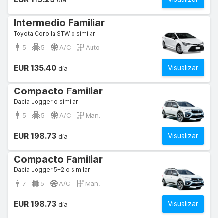
día
Intermedio Familiar
Toyota Corolla STW o similar
5
5
A/C
Auto
EUR 135.40
Visualizar
día
Compacto Familiar
Dacia Jogger o similar
5
5
A/C
Man.
EUR 198.73
Visualizar
día
Compacto Familiar
Dacia Jogger 5+2 o similar
7
5
A/C
Man.
EUR 198.73
Visualizar
día