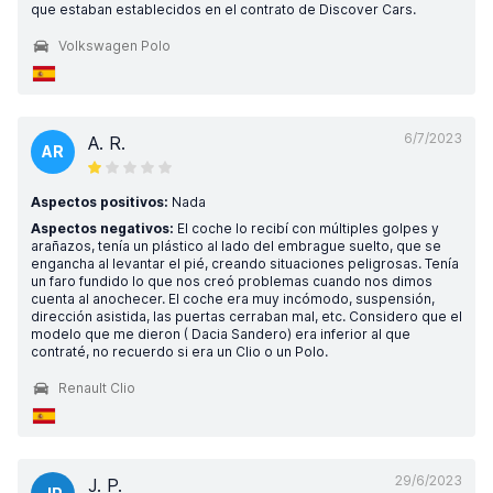
que estaban establecidos en el contrato de Discover Cars.
Volkswagen Polo
6/7/2023
A. R.
AR
Aspectos positivos:
Nada
Aspectos negativos:
El coche lo recibí con múltiples golpes y
arañazos, tenía un plástico al lado del embrague suelto, que se
engancha al levantar el pié, creando situaciones peligrosas. Tenía
un faro fundido lo que nos creó problemas cuando nos dimos
cuenta al anochecer. El coche era muy incómodo, suspensión,
dirección asistida, las puertas cerraban mal, etc. Considero que el
modelo que me dieron ( Dacia Sandero) era inferior al que
contraté, no recuerdo si era un Clio o un Polo.
Renault Clio
29/6/2023
J. P.