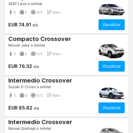
SEAT Leon o similar
5
4
A/C
Man.
EUR 74.91
Visualizar
día
Compacto Crossover
Nissan Juke o similar
5
4
A/C
Man.
EUR 76.32
Visualizar
día
Intermedio Crossover
Suzuki S-Cross o similar
5
4
A/C
Man.
EUR 85.82
Visualizar
día
Intermedio Crossover
Nissan Qashqai o similar